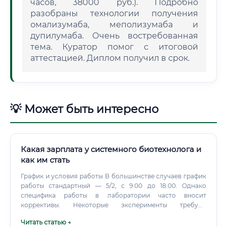
часов, 38000 руб.). Подробно
разобраны технологии получения
омализумаба, меполизумаба и
дупилумаба. Очень востребованная
тема. Куратор помог с итоговой
аттестацией. Диплом получил в срок.
💡 Может быть интересно
Какая зарплата у системного биотехнолога и
как им стать
График и условия работы В большинстве случаев график
работы стандартный — 5/2, с 9:00 до 18:00. Однако
специфика работы в лаборатории часто вносит
коррективы. Некоторые эксперименты требуют
постоянного контроля и могут длиться несколько суток,
Читать статью →
что может потребовать выхода на работу в выходные или