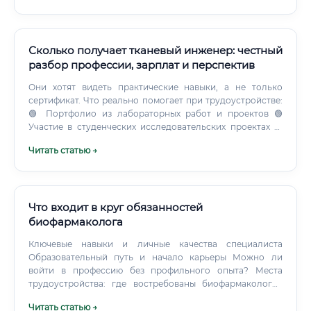
ненормированного рабочего дня.
Сколько получает тканевый инженер: честный
разбор профессии, зарплат и перспектив
Они хотят видеть практические навыки, а не только
сертификат. Что реально помогает при трудоустройстве:
🟢 Портфолио из лабораторных работ и проектов 🟢
Участие в студенческих исследовательских проектах 🟢
Публикации — даже одна статья в рецензируемом
Читать статью →
журнале 🟢 Стажировка, даже краткосрочная 🟢 Участие в
конференциях (докладчиком или слушателем) 🟢
Рекомендации от преподавателей или научных
руководителей Стратегия «просто разослать резюме»
здесь работает плохо. Намного эффективнее —
Что входит в круг обязанностей
нетворкинг на профильных конференциях, участие в
биофармаколога
научных сообществах, активность в LinkedIn.
Ключевые навыки и личные качества специалиста
Образовательный путь и начало карьеры Можно ли
войти в профессию без профильного опыта? Места
трудоустройства: где востребованы биофармакологи?
Уровень дохода: анализ заработной платы Карьерный
Читать статью →
рост и перспективы Востребованность профессии и