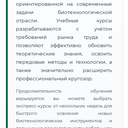
ориентированной на современные
задачи биотехнологической
отрасли. Учебные курсы
разрабатываются с учётом
требований рынка труда и
🚚
Расчет логистики оригиналов:
• Маршрут транзита:
позволяют эффективно обновить
~2 119 км
• Экспресс-доставка СДЭК / Почтой:
3–5 рабочих дней
теоретические знания, освоить
передовые методы и технологии, а
📜 Документы и аккредитация
ФИС ФРДО
также значительно расширить
профессиональный кругозор.
🔍
Нажмите на документ для увеличения и просмотра
Продолжительность обучения
варьируется: вы можете выбрать
экспресс-курсы от нескольких недель для
быстрого освоения новых
биотехнологических инструментов и