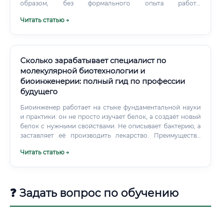
образом, без формального опыта работы
трудоустроиться можно, но без портфолио,
Читать статью →
демонстрирующего ваши реальные умения — нельзя.
Зарплата проектировщика медицинских роботов — одна
из самых высоких в инженерной сфере, что обусловлено
сложностью задач и огромной ответственностью.
Сколько зарабатывает специалист по
молекулярной биотехнологии и
биоинженерии: полный гид по профессии
будущего
Биоинженер работает на стыке фундаментальной науки
и практики: он не просто изучает белок, а создаёт новый
белок с нужными свойствами. Не описывает бактерию, а
заставляет её производить лекарство. Преимущество
биоинженерии: значительно выше коммерческая
Читать статью →
востребованность, и, как следствие, выше зарплаты и
больше мест для трудоустройства в частном секторе.
❓ Задать вопрос по обучению