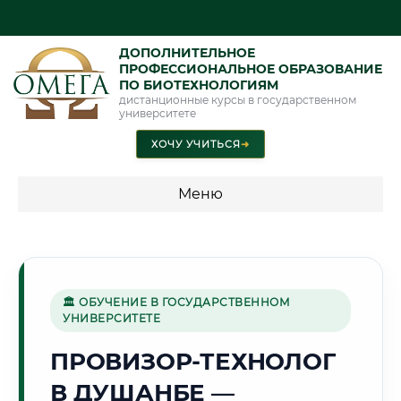
ДОПОЛНИТЕЛЬНОЕ
ПРОФЕССИОНАЛЬНОЕ ОБРАЗОВАНИЕ
ПО БИОТЕХНОЛОГИЯМ
дистанционные курсы в государственном
университете
ХОЧУ УЧИТЬСЯ
➜
Меню
💰 ПРОГРАММЫ И СТОИМОСТЬ
Стоимость по программам обучения "Биотехнологии"
🏛 ОБУЧЕНИЕ В ГОСУДАРСТВЕННОМ
УНИВЕРСИТЕТЕ
🏔️
ПРОВИЗОР-ТЕХНОЛОГ
В ДУШАНБЕ —
Г. ДУШАНБЕ