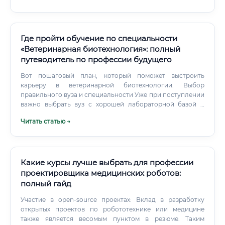
угроза со стороны ИИ Необходимые документы для
трудоустройства График работы и условия труда
Смежные специальности: сравнение и преимущества
биофармакологии Суть профессии биофармаколог: кто
Где пройти обучение по специальности
этот специалист?
«Ветеринарная биотехнология»: полный
путеводитель по профессии будущего
Вот пошаговый план, который поможет выстроить
карьеру в ветеринарной биотехнологии. Выбор
правильного вуза и специальности Уже при поступлении
важно выбрать вуз с хорошей лабораторной базой и
связями с индустрией.
Читать статью →
Какие курсы лучше выбрать для профессии
проектировщика медицинских роботов:
полный гайд
Участие в open-source проектах: Вклад в разработку
открытых проектов по робототехнике или медицине
также является весомым пунктом в резюме. Таким