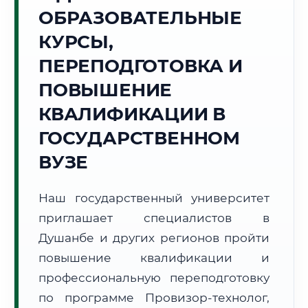
Точное местное время:
ОБРАЗОВАТЕЛЬНЫЕ
23:28:53
КУРСЫ,
Четверг, 6 Августа
ПЕРЕПОДГОТОВКА И
2026 г.
ПОВЫШЕНИЕ
+29°C
Погода в г. Душанбе:
☀️
,
Ясно
КВАЛИФИКАЦИИ В
🌅 Восход:
05:31
🌇 Закат:
19:30
Световой день:
13 ч. 59 мин.
ГОСУДАРСТВЕННОМ
ВУЗЕ
📍 Региональная справка
г. Душанбе
Субъект:
Республика Таджикистан
Наш государственный университет
Тел. код:
+992 (37)
приглашает специалистов в
Почтовые индексы:
734000–734065
Душанбе и других регионов пройти
Часовой пояс:
UTC+5
повышение квалификации и
Формат учебы:
Дистанционно
профессиональную переподготовку
по программе Провизор-технолог,
🗺️ Зона обслуживания: г. Душанбе