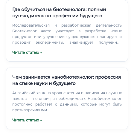
Где обучиться на биотехнолога: полный
путеводитель по профессии будущего
Исследовательская и разработческая деятельность
Биотехнолог часто участвует в разработке новых
продуктов или улучшении существующих: планирует и
проводит эксперименты; анализирует полученные
результаты и делает научные выводы; разрабатывает и
Читать статью →
оптимизирует технологические процессы; работает с
базами данных биологических последовательностей
(ДНК, белков); пишет научные отчёты и статьи.
Производственная деятельность На крупных
предприятиях биотехнолог нередко выступает в роли
Чем занимается нанобиотехнолог: профессия
технолога производственного процесса: контролирует
на стыке науки и будущего
параметры биотехнологического производства
Английский язык на уровне чтения и написания научных
(температуру, pH, концентрации питательных сред);
текстов — не опция, а необходимость. Нанобиотехнолог
следит за соответствием продукции стандартам качества
постоянно работает с данными, которые могут быть
(GMP — Good Manufacturing Practice); управляет
противоречивыми.
технологическим оборудованием; разрабатывает
регламенты и инструкции для персонала. Документация
Читать статью →
и аналитика Без бумажной работы не обходится ни одна
профессия, и биотехнология — не исключение:
составление технических отчётов; ведение лабораторных