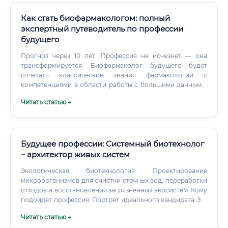
журналов; подготовка документов для регуляторных
Как стать биофармакологом: полный
органов (например, для получения лицензии на новый
экспертный путеводитель по профессии
препарат); анализ научной литературы и патентов.
будущего
Прогноз через 10 лет: Профессия не исчезнет — она
трансформируется. Биофармаколог будущего будет
сочетать классические знания фармакологии с
компетенциями в области работы с большими данными,
машинного обучения и цифровых двойников
Читать статью →
биологических систем. Таких специалистов будет не
хватать катастрофически, а их ценность на рынке только
возрастёт.
Будущее профессии: Системный биотехнолог
– архитектор живых систем
Экологическая биотехнология: Проектирование
микроорганизмов для очистки сточных вод, переработки
отходов и восстановления загрязненных экосистем. Кому
подойдет профессия: Портрет идеального кандидата Эта
профессия требует уникального сочетания качеств.
Читать статью →