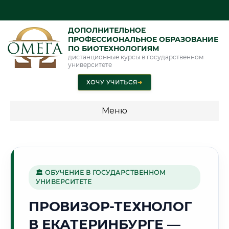
ДОПОЛНИТЕЛЬНОЕ
ПРОФЕССИОНАЛЬНОЕ ОБРАЗОВАНИЕ
ПО БИОТЕХНОЛОГИЯМ
дистанционные курсы в государственном
университете
ХОЧУ УЧИТЬСЯ
➜
Меню
💰 ПРОГРАММЫ И СТОИМОСТЬ
Стоимость по программам обучения "Биотехнологии"
🏛 ОБУЧЕНИЕ В ГОСУДАРСТВЕННОМ
УНИВЕРСИТЕТЕ
🏭
ПРОВИЗОР-ТЕХНОЛОГ
В ЕКАТЕРИНБУРГЕ —
Г. ЕКАТЕРИНБУРГ