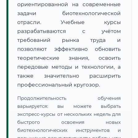
ориентированной на современные
задачи биотехнологической
отрасли. Учебные курсы
разрабатываются с учётом
требований рынка труда и
🚚
Расчет логистики оригиналов:
• Маршрут транзита:
позволяют эффективно обновить
~1 398 км
• Экспресс-доставка СДЭК / Почтой:
2–3 рабочих дня
теоретические знания, освоить
передовые методы и технологии, а
📜 Документы и аккредитация
ФИС ФРДО
также значительно расширить
профессиональный кругозор.
🔍
Нажмите на документ для увеличения и просмотра
Продолжительность обучения
варьируется: вы можете выбрать
экспресс-курсы от нескольких недель для
быстрого освоения новых
биотехнологических инструментов и