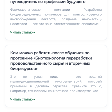
путеводитель по профессии будущего
Фармацевтические компании Разработка
биодеградируемых полимеров для контролируемого
высвобождения лекарств, создание наночастиц-
носителей — всё это зона ответственности специалиста
по биоматериалам в фарм-индустрии.
Читать статью →
Стоматологические компании Разработка зубных
имплантатов, кератических и полимерных материалов
для протезирования — огромная и хорошо оплачиваемая
ниша.
Кем можно работать после обучения по
программе «Биотехнология переработки
продовольственного сырья и вторичных
биоресурсов»
Это не узкая ниша — это мощный
мультидисциплинарный инструментарий, который
применим в десятках отраслей. Сравните это с,
например, технологом конкретного производства хлеба
— его знания очень специфичны и применимы в более
Читать статью →
узком круге мест.