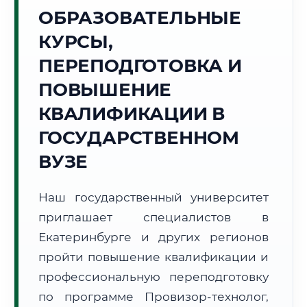
Точное местное время:
ОБРАЗОВАТЕЛЬНЫЕ
12:32:37
КУРСЫ,
Пятница, 7 Августа
ПЕРЕПОДГОТОВКА И
2026 г.
ПОВЫШЕНИЕ
+18°C
Погода в г. Екатеринбург:
⛅
,
Переменная облачность
КВАЛИФИКАЦИИ В
🌅 Восход:
05:09
🌇 Закат:
20:57
Световой день:
15 ч. 48 мин.
ГОСУДАРСТВЕННОМ
ВУЗЕ
📍 Региональная справка
г. Екатеринбург
Субъект:
Свердловская область
Наш государственный университет
Тел. код:
+7 (343)
приглашает специалистов в
Почтовые индексы:
620000–620999
Екатеринбурге и других регионов
Часовой пояс:
МСК+2 (UTC+5)
пройти повышение квалификации и
Формат учебы:
Дистанционно
профессиональную переподготовку
по программе Провизор-технолог,
🗺️ Зона обслуживания: г. Екатеринбург