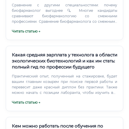
Сравнение с другими специальностями: почему
биофармаколог выгоднее 🔍 Многие кандидаты
сравнивают биофармакологию со смежными
профессиями. Сравнение биофармаколога со смежными
специальностями Таблица 5. Преимущества
Читать статью →
биофармаколога перед смежными профессиями ✅
Биофармаколог выигрывает по совокупности факторов:
высокий доход, научная и коммерческая карьера,
международная востребованность и социальная
значимость работы.
Какая средняя зарплата у технолога в области
экологических биотехнологий и как им стать:
полный гид по профессии будущего
Практический опыт, полученный на стажировке, будет
вашим главным козырем при поиске первой работы и
перевесит даже красный диплом без практики. Также
можно начать с позиции лаборанта, чтобы изучить все
процессы изнутри. Необходимые навыки и личные
Читать статью →
качества Для успеха в этой профессии нужен сплав
знаний и определенных черт характера.
Кем можно работать после обучения по