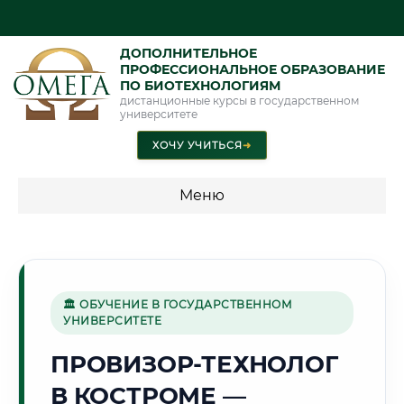
ДОПОЛНИТЕЛЬНОЕ
ПРОФЕССИОНАЛЬНОЕ ОБРАЗОВАНИЕ
ПО БИОТЕХНОЛОГИЯМ
дистанционные курсы в государственном
университете
ХОЧУ УЧИТЬСЯ
➜
Меню
💰 ПРОГРАММЫ И СТОИМОСТЬ
Стоимость по программам обучения "Биотехнологии"
🏛 ОБУЧЕНИЕ В ГОСУДАРСТВЕННОМ
УНИВЕРСИТЕТЕ
🧶
ПРОВИЗОР-ТЕХНОЛОГ
В КОСТРОМЕ —
Г. КОСТРОМА