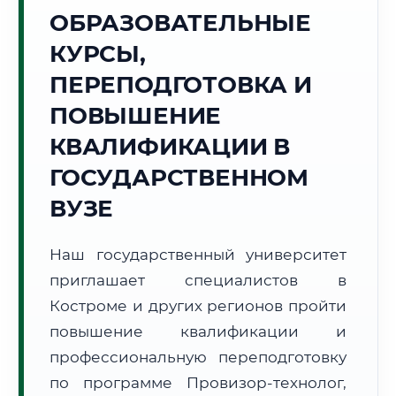
Точное местное время:
ОБРАЗОВАТЕЛЬНЫЕ
08:04:21
КУРСЫ,
Пятница, 7 Августа
ПЕРЕПОДГОТОВКА И
2026 г.
ПОВЫШЕНИЕ
+23°C
Погода в г. Кострома:
☁️
,
Пасмурно
КВАЛИФИКАЦИИ В
🌅 Восход:
04:23
🌇 Закат:
20:20
Световой день:
15 ч. 57 мин.
ГОСУДАРСТВЕННОМ
ВУЗЕ
📍 Региональная справка
г. Кострома
Субъект:
Костромская область
Наш государственный университет
Тел. код:
+7 (4942)
приглашает специалистов в
Почтовые индексы:
156000–156999
Костроме и других регионов пройти
Часовой пояс:
МСК (UTC+3)
повышение квалификации и
Формат учебы:
Дистанционно
профессиональную переподготовку
по программе Провизор-технолог,
🗺️ Зона обслуживания: г. Кострома