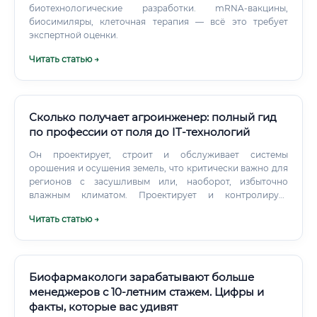
биотехнологические разработки. mRNA-вакцины,
биосимиляры, клеточная терапия — всё это требует
экспертной оценки.
Читать статью →
Сколько получает агроинженер: полный гид
по профессии от поля до IT-технологий
Он проектирует, строит и обслуживает системы
орошения и осушения земель, что критически важно для
регионов с засушливым или, наоборот, избыточно
влажным климатом. Проектирует и контролирует
строительство специфических сельскохозяйственных
Читать статью →
объектов: коровников, свинокомплексов, птицефабрик,
зернохранилищ, учитывая все санитарные, ветеринарные
и технологические нормы. Кому подойдет профессия:
портрет идеального кандидата Чтобы стать успешным
агроинженером, одного желания работать «на земле»
Биофармакологи зарабатывают больше
недостаточно.
менеджеров с 10-летним стажем. Цифры и
факты, которые вас удивят