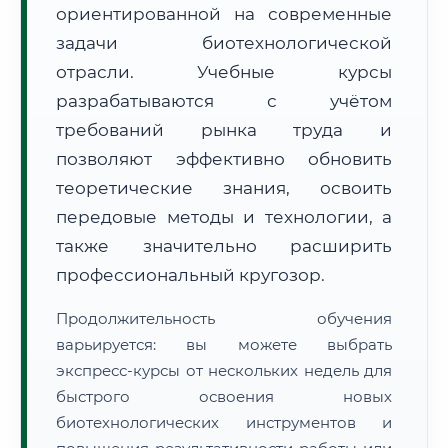
ориентированной на современные
задачи биотехнологической
отрасли. Учебные курсы
разрабатываются с учётом
требований рынка труда и
🚚
Расчет логистики оригиналов:
• Маршрут транзита:
позволяют эффективно обновить
~2 560 км
• Экспресс-доставка СДЭК / Почтой:
4–6 рабочих дней
теоретические знания, освоить
передовые методы и технологии, а
📜 Документы и аккредитация
ФИС ФРДО
также значительно расширить
профессиональный кругозор.
🔍
Нажмите на документ для увеличения и просмотра
Продолжительность обучения
варьируется: вы можете выбрать
экспресс-курсы от нескольких недель для
быстрого освоения новых
биотехнологических инструментов и