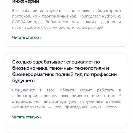
инженерии
Его рабочий инструмент — не только лабораторный
протокол, но и программный код. Пригодятся Python, R,
COBRA-методы, библиотеки для анализа данных и
навыки работы с базами биологических реакций.
Читать статью →
Сколько зарабатывает специалист по
биоэкономике, геномным технологиям и
биоинформатике: полный гид по профессии
будущего
Специалист в этой области может работать в
лаборатории, проводя эксперименты, или в офисе/
дистанционно, анализируя уже полученные данные.
Биоинформатика — это прикладная наука, которая
использует методы информатики, математики и
Читать статью →
статистики для анализа биологических данных.