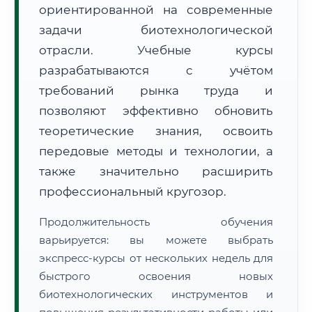
ориентированной на современные
задачи биотехнологической
отрасли. Учебные курсы
разрабатываются с учётом
требований рынка труда и
🚚
Расчет логистики оригиналов:
• Маршрут транзита:
позволяют эффективно обновить
~755 км
• Экспресс-доставка СДЭК / Почтой:
1–2 рабочих дня
теоретические знания, освоить
передовые методы и технологии, а
📜 Документы и аккредитация
ФИС ФРДО
также значительно расширить
профессиональный кругозор.
🔍
Нажмите на документ для увеличения и просмотра
Продолжительность обучения
варьируется: вы можете выбрать
экспресс-курсы от нескольких недель для
быстрого освоения новых
биотехнологических инструментов и