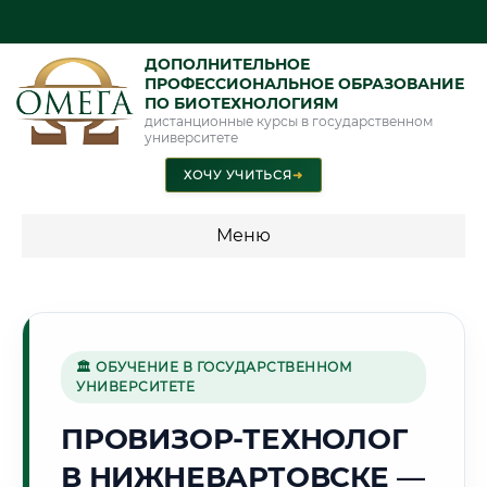
ДОПОЛНИТЕЛЬНОЕ
ПРОФЕССИОНАЛЬНОЕ ОБРАЗОВАНИЕ
ПО БИОТЕХНОЛОГИЯМ
дистанционные курсы в государственном
университете
ХОЧУ УЧИТЬСЯ
➜
Меню
💰 ПРОГРАММЫ И СТОИМОСТЬ
Стоимость по программам обучения "Биотехнологии"
🏛 ОБУЧЕНИЕ В ГОСУДАРСТВЕННОМ
УНИВЕРСИТЕТЕ
🛢️
ПРОВИЗОР-ТЕХНОЛОГ
В НИЖНЕВАРТОВСКЕ —
Г. НИЖНЕВАРТОВСК