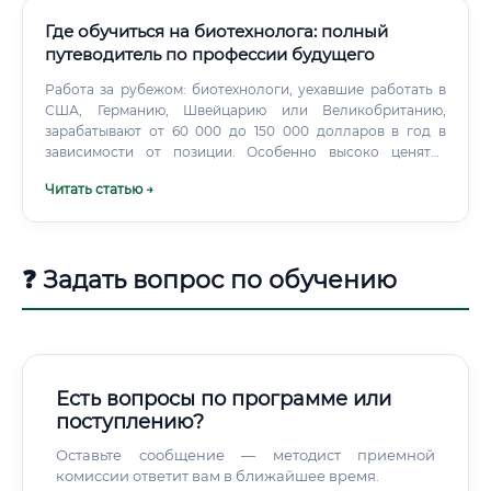
Где обучиться на биотехнолога: полный
путеводитель по профессии будущего
Работа за рубежом: биотехнологи, уехавшие работать в
США, Германию, Швейцарию или Великобританию,
зарабатывают от 60 000 до 150 000 долларов в год в
зависимости от позиции. Особенно высоко ценятся
специалисты в области генной инженерии,
Читать статью →
биоинформатики и разработки мРНК-препаратов. Важно
учитывать, что помимо базового оклада многие
компании предлагают бонусы по результатам года,
оплату научных конференций, ДМС, оплату обучения и
❓ Задать вопрос по обучению
сертификаций.
Есть вопросы по программе или
поступлению?
Оставьте сообщение — методист приемной
комиссии ответит вам в ближайшее время.