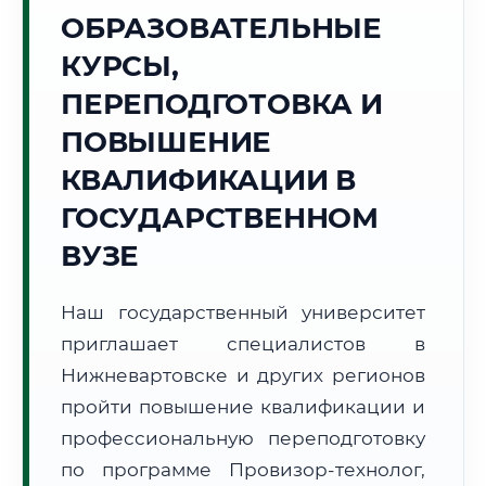
Точное местное время:
ОБРАЗОВАТЕЛЬНЫЕ
00:32:57
КУРСЫ,
Вторник, 11 Августа
ПЕРЕПОДГОТОВКА И
2026 г.
ПОВЫШЕНИЕ
+17°C
Погода в г. Нижневартовск:
☁️
,
Пасмурно
КВАЛИФИКАЦИИ В
🌅 Восход:
03:52
🌇 Закат:
20:04
Световой день:
16 ч. 12 мин.
ГОСУДАРСТВЕННОМ
ВУЗЕ
📍 Региональная справка
г. Нижневартовск
Субъект:
ХМАО - Югра
Наш государственный университет
Тел. код:
+7 (3466)
приглашает специалистов в
Почтовые индексы:
628600–628699
Нижневартовске и других регионов
Часовой пояс:
МСК+2 (UTC+5)
пройти повышение квалификации и
Формат учебы:
Дистанционно
профессиональную переподготовку
по программе Провизор-технолог,
🗺️ Зона обслуживания: г. Нижневартовск