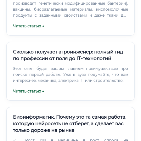
производят генетически модифицированные бактерии),
вакцины, биоразлагаемые материалы, кисломолочные
продукты с заданными свойствами и даже ткани для
трансплантации. Биотехнолог может быть
Читать статью →
исследователем, который открывает новые возможности.
Может быть технологом, который переносит
лабораторные разработки на производство.
Сколько получает агроинженер: полный гид
по профессии от поля до IT-технологий
Этот опыт будет вашим главным преимуществом при
поиске первой работы. Уже в вузе подумайте, что вам
интереснее: механика, электрика, IT или строительство.
Читать статью →
Биоинформатик. Почему это та самая работа,
которую нейросеть не отберет, а сделает вас
только дороже на рынке
✅ Рост ИИ в медицине = рост спроса на