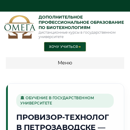
ДОПОЛНИТЕЛЬНОЕ
ПРОФЕССИОНАЛЬНОЕ ОБРАЗОВАНИЕ
ПО БИОТЕХНОЛОГИЯМ
дистанционные курсы в государственном
университете
ХОЧУ УЧИТЬСЯ
➜
Меню
💰 ПРОГРАММЫ И СТОИМОСТЬ
Стоимость по программам обучения "Биотехнологии"
🏛 ОБУЧЕНИЕ В ГОСУДАРСТВЕННОМ
УНИВЕРСИТЕТЕ
🌲
ПРОВИЗОР-ТЕХНОЛОГ
В ПЕТРОЗАВОДСКЕ —
Г. ПЕТРОЗАВОДСК