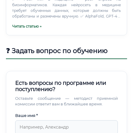
биоинформатиков. Каждая нейросеть в медицине
требует обученных данных, которые должны быть
обработаны и размечены вручную. ✅ AlphaFold, GPT-4 в
геномике, Med-PaLM — все эти инструменты не заменили
Читать статью →
биоинформатиков, они увеличили их
производительность в 10–100 раз, сделав специалистов
ценнее.
❓ Задать вопрос по обучению
Есть вопросы по программе или
поступлению?
Оставьте сообщение — методист приемной
комиссии ответит вам в ближайшее время.
Ваше имя *