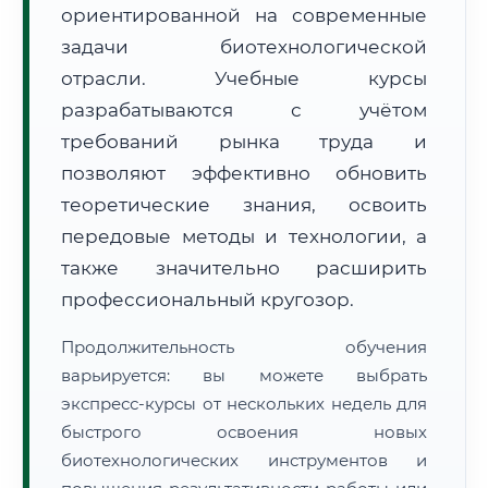
ориентированной на современные
задачи биотехнологической
отрасли. Учебные курсы
разрабатываются с учётом
требований рынка труда и
🚚
Расчет логистики оригиналов:
• Маршрут транзита:
позволяют эффективно обновить
~2 853 км
• Экспресс-доставка СДЭК / Почтой:
4–6 рабочих дней
теоретические знания, освоить
передовые методы и технологии, а
📜 Документы и аккредитация
ФИС ФРДО
также значительно расширить
профессиональный кругозор.
🔍
Нажмите на документ для увеличения и просмотра
Продолжительность обучения
варьируется: вы можете выбрать
экспресс-курсы от нескольких недель для
быстрого освоения новых
биотехнологических инструментов и