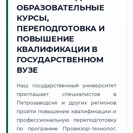
Точное местное время:
ОБРАЗОВАТЕЛЬНЫЕ
16:52:03
КУРСЫ,
Воскресенье, 9 Августа
ПЕРЕПОДГОТОВКА И
2026 г.
ПОВЫШЕНИЕ
+19°C
Погода в г. Петрозаводск:
🌤️
,
Преимущественно ясно
КВАЛИФИКАЦИИ В
🌅 Восход:
04:32
🌇 Закат:
21:04
Световой день:
16 ч. 32 мин.
ГОСУДАРСТВЕННОМ
ВУЗЕ
📍 Региональная справка
г. Петрозаводск
Субъект:
Республика Карелия
Наш государственный университет
Тел. код:
+7 (8142)
приглашает специалистов в
Почтовые индексы:
185000–185999
Петрозаводске и других регионов
Часовой пояс:
МСК (UTC+3)
пройти повышение квалификации и
Формат учебы:
Дистанционно
профессиональную переподготовку
по программе Провизор-технолог,
🗺️ Зона обслуживания: г. Петрозаводск