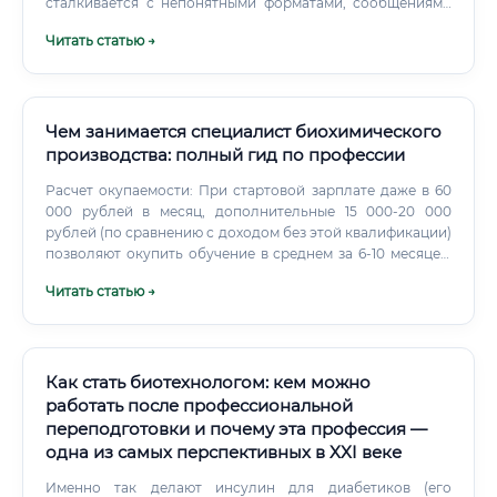
сталкивается с непонятными форматами, сообщениями
об ошибках и незнакомыми терминами.
Читать статью →
Чем занимается специалист биохимического
производства: полный гид по профессии
Расчет окупаемости: При стартовой зарплате даже в 60
000 рублей в месяц, дополнительные 15 000-20 000
рублей (по сравнению с доходом без этой квалификации)
позволяют окупить обучение в среднем за 6-10 месяцев.
Это делает инвестиции в образование в этой сфере
Читать статью →
высокорентабельными.
Как стать биотехнологом: кем можно
работать после профессиональной
переподготовки и почему эта профессия —
одна из самых перспективных в XXI веке
Именно так делают инсулин для диабетиков (его