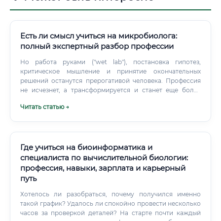
Есть ли смысл учиться на микробиолога:
полный экспертный разбор профессии
Но работа руками ("wet lab"), постановка гипотез,
критическое мышление и принятие окончательных
решений останутся прерогативой человека. Профессия
не исчезнет, а трансформируется и станет еще более
интеллектуальной. Ключевые компетенции и условия
Читать статью →
труда Для успеха в этой профессии необходим
определенный склад характера и набор навыков.
Где учиться на биоинформатика и
специалиста по вычислительной биологии:
профессия, навыки, зарплата и карьерный
путь
Хотелось ли разобраться, почему получился именно
такой график? Удалось ли спокойно провести несколько
часов за проверкой деталей? На старте почти каждый