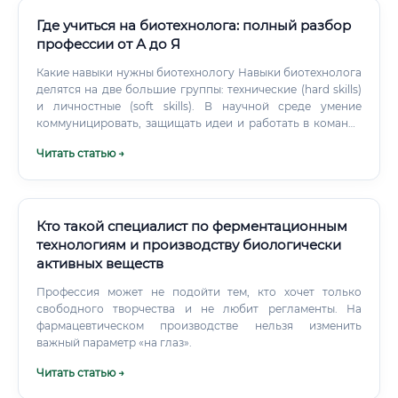
Где учиться на биотехнолога: полный разбор
профессии от А до Я
Какие навыки нужны биотехнологу Навыки биотехнолога
делятся на две большие группы: технические (hard skills)
и личностные (soft skills). В научной среде умение
коммуницировать, защищать идеи и работать в команде
ценится не меньше знания методов ПЦР. Технические
Читать статью →
знания, без которых в профессии не обойтись: ✅
Молекулярная биология: ПЦР, электрофорез,
клонирование ✅ Клеточные культуры: работа с
прокариотами и эукариотами ✅ Генетическое
редактирование: CRISPR/Cas9, TALEN ✅ Биохимия:
Кто такой специалист по ферментационным
ферментная кинетика, метаболические пути ✅
технологиям и производству биологически
Биореакторы: принципы ферментации и
активных веществ
масштабирования ✅ Аналитические методы:
хроматография, масс-спектрометрия, ИФА ✅
Профессия может не подойти тем, кто хочет только
Биоинформатика: базовый анализ геномных данных,
свободного творчества и не любит регламенты. На
фармацевтическом производстве нельзя изменить
работа с базами данных ⚠️ Это минимальный набор.
важный параметр «на глаз».
Читать статью →