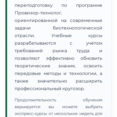
переподготовку по программе
Провизор-технолог,
ориентированной на современные
задачи биотехнологической
отрасли. Учебные курсы
🚚
Расчет логистики оригиналов:
• Маршрут транзита:
~3 092 км
разрабатываются с учётом
• Экспресс-доставка СДЭК / Почтой:
4–6 рабочих дней
требований рынка труда и
📜 Документы и аккредитация
позволяют эффективно обновить
ФИС ФРДО
теоретические знания, освоить
передовые методы и технологии, а
также значительно расширить
🔍
Нажмите на документ для увеличения и просмотра
профессиональный кругозор.
Продолжительность обучения
варьируется: вы можете выбрать
экспресс-курсы от нескольких недель для