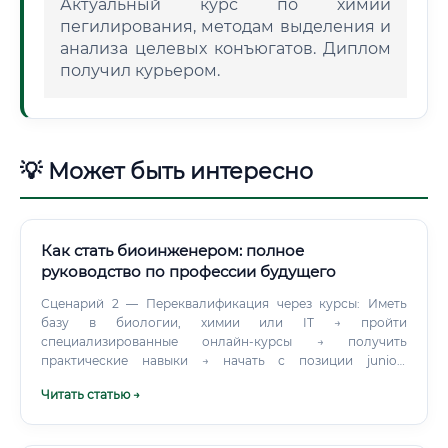
Актуальный курс по химии
пегилирования, методам выделения и
анализа целевых конъюгатов. Диплом
получил курьером.
💡 Может быть интересно
Как стать биоинженером: полное
руководство по профессии будущего
Сценарий 2 — Переквалификация через курсы: Иметь
базу в биологии, химии или IT → пройти
специализированные онлайн-курсы → получить
практические навыки → начать с позиции junior-
биоинформатика или лаборанта с последующим ростом.
Читать статью →
Сценарий 3 — Смена специальности из смежной области:
Врач, химик, программист или агроном с профильным
доп.