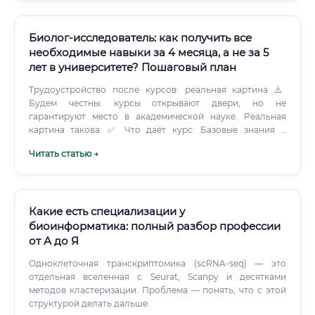
Биолог-исследователь: как получить все
необходимые навыки за 4 месяца, а не за 5
лет в университете? Пошаговый план
Трудоустройство после курсов: реальная картина ⚠️
Будем честны: курсы открывают двери, но не
гарантируют место в академической науке. Реальная
картина такова: ✅ Что даёт курс: Базовые знания и
понимание методологии Сертификат, подтверждающий
Читать статью →
компетенции Навыки работы с конкретными
инструментами Нетворкинг внутри профессионального
сообщества ❌ Чего курс не даёт: Глубокой
фундаментальной подготовки Опыта самостоятельного
научного исследования Допуска к руководству
Какие есть специализации у
сложными проектами без наставника 🔑 Оптимальная
биоинформатика: полный разбор профессии
стратегия: курсы + стажировка + самостоятельные
от А до Я
проекты = реальный старт карьеры.
Одноклеточная транскриптомика (scRNA-seq) — это
отдельная вселенная с Seurat, Scanpy и десятками
методов кластеризации. Проблема — понять, что с этой
структурой делать дальше.