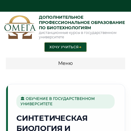
ДОПОЛНИТЕЛЬНОЕ
ПРОФЕССИОНАЛЬНОЕ ОБРАЗОВАНИЕ
ПО БИОТЕХНОЛОГИЯМ
дистанционные курсы в государственном
университете
ХОЧУ УЧИТЬСЯ
➜
Меню
💰 ПРОГРАММЫ И СТОИМОСТЬ
Стоимость по программам обучения "Биотехнологии"
🏛 ОБУЧЕНИЕ В ГОСУДАРСТВЕННОМ
УНИВЕРСИТЕТЕ
🏔️
СИНТЕТИЧЕСКАЯ
БИОЛОГИЯ И
Г. БИШКЕК