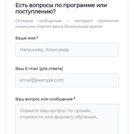
России и значительно больше при работе на
биологической безопасности в лаборатории Где можно
Есть вопросы по программе или
международные компании в дистанционном формате.
трудоустроиться Рынок труда для специалистов по
поступлению?
молекулярной биотехнологии в России и мире
стремительно расширяется. Давайте рассмотрим
Оставьте сообщение — методист приемной
основные направления трудоустройства.
комиссии ответит вам в ближайшее время.
Фармацевтические компании Это один из главных
работодателей.
Ваше имя *
Ваш E-mail (для ответа)
Ваш вопрос или сообщение *