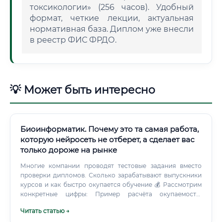
токсикологии» (256 часов). Удобный
формат, четкие лекции, актуальная
нормативная база. Диплом уже внесли
в реестр ФИС ФРДО.
💡 Может быть интересно
Биоинформатик. Почему это та самая работа,
которую нейросеть не отберет, а сделает вас
только дороже на рынке
Многие компании проводят тестовые задания вместо
проверки дипломов. Сколько зарабатывают выпускники
курсов и как быстро окупается обучение 💰 Рассмотрим
конкретные цифры: Пример расчёта окупаемости:
Стоимость качественного курса: 80 000 – 120 000 рублей
Читать статью →
Стартовая зарплата после курсов: 80 000 – 120 000