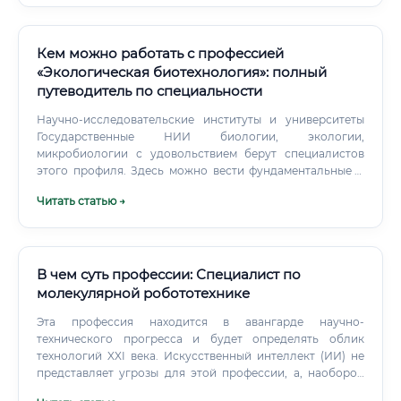
рублей/месяц Прирост зарплаты по сравнению с
предыдущим местом работы: +40 000 – 80 000 рублей/
месяц Расчёт окупаемости: ✅ Это один из лучших
показателей окупаемости среди всех IT-смежных
Кем можно работать с профессией
профессий.
«Экологическая биотехнология»: полный
путеводитель по специальности
Научно-исследовательские институты и университеты
Государственные НИИ биологии, экологии,
микробиологии с удовольствием берут специалистов
этого профиля. Здесь можно вести фундаментальные и
прикладные исследования, писать научные статьи,
Читать статью →
участвовать в грантовых проектах. Российская академия
наук, профильные университеты (МГУ, СПбГУ, РХТУ им.
В чем суть профессии: Специалист по
молекулярной робототехнике
Эта профессия находится в авангарде научно-
технического прогресса и будет определять облик
технологий XXI века. Искусственный интеллект (ИИ) не
представляет угрозы для этой профессии, а, наоборот,
является ее мощнейшим катализатором.