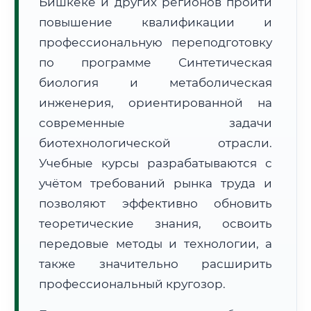
Бишкеке и других регионов пройти
повышение квалификации и
профессиональную переподготовку
по программе Синтетическая
биология и метаболическая
🚚
Расчет логистики оригиналов:
инженерия, ориентированной на
• Маршрут транзита:
~1 482 км
• Экспресс-доставка СДЭК / Почтой:
2–3 рабочих дня
современные задачи
биотехнологической отрасли.
📜 Документы и аккредитация
ФИС ФРДО
Учебные курсы разрабатываются с
учётом требований рынка труда и
позволяют эффективно обновить
🔍
Нажмите на документ для увеличения и просмотра
теоретические знания, освоить
передовые методы и технологии, а
также значительно расширить
профессиональный кругозор.