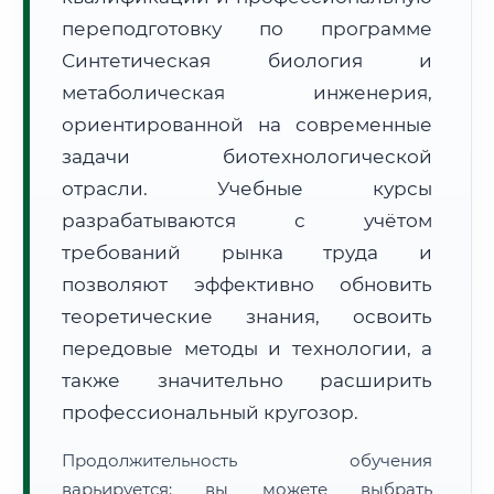
переподготовку по программе
Синтетическая биология и
метаболическая инженерия,
ориентированной на современные
задачи биотехнологической
🚚
Расчет логистики оригиналов:
• Маршрут транзита:
~2 030 км
отрасли. Учебные курсы
• Экспресс-доставка СДЭК / Почтой:
3–5 рабочих дней
разрабатываются с учётом
📜 Документы и аккредитация
ФИС ФРДО
требований рынка труда и
позволяют эффективно обновить
теоретические знания, освоить
🔍
Нажмите на документ для увеличения и просмотра
передовые методы и технологии, а
также значительно расширить
профессиональный кругозор.
Продолжительность обучения
варьируется: вы можете выбрать