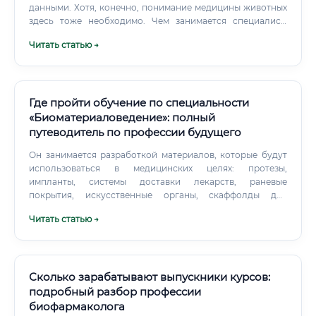
данными. Хотя, конечно, понимание медицины животных
здесь тоже необходимо. Чем занимается специалист:
круг обязанностей Работа ветеринарного биотехнолога
Читать статью →
разнообразна и зависит от места трудоустройства.
Где пройти обучение по специальности
«Биоматериаловедение»: полный
путеводитель по профессии будущего
Он занимается разработкой материалов, которые будут
использоваться в медицинских целях: протезы,
импланты, системы доставки лекарств, раневые
покрытия, искусственные органы, скаффолды для
тканевой инженерии и многое другое. Суть профессии
Читать статью →
можно объяснить просто: специалист берёт «сырой»
материал — будь то titanium, гидроксиапатит,
полилактид или нанокомпозит — и превращает его в
устройство, способное жить бок о бок с человеческим
организмом.
Сколько зарабатывают выпускники курсов:
подробный разбор профессии
биофармаколога