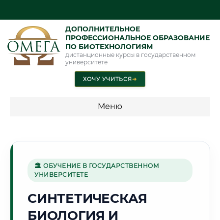
ДОПОЛНИТЕЛЬНОЕ
ПРОФЕССИОНАЛЬНОЕ ОБРАЗОВАНИЕ
ПО БИОТЕХНОЛОГИЯМ
дистанционные курсы в государственном
университете
ХОЧУ УЧИТЬСЯ
➜
Меню
💰 ПРОГРАММЫ И СТОИМОСТЬ
Стоимость по программам обучения "Биотехнологии"
🏛 ОБУЧЕНИЕ В ГОСУДАРСТВЕННОМ
УНИВЕРСИТЕТЕ
🏔️
СИНТЕТИЧЕСКАЯ
БИОЛОГИЯ И
Г. ЧИТА