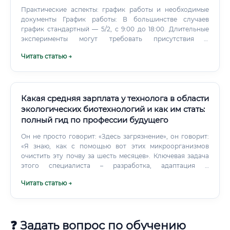
Практические аспекты: график работы и необходимые
документы График работы: В большинстве случаев
график стандартный — 5/2, с 9:00 до 18:00. Длительные
эксперименты могут требовать присутствия в
лаборатории в неурочное время или в выходные дни.
Читать статью →
Какая средняя зарплата у технолога в области
экологических биотехнологий и как им стать:
полный гид по профессии будущего
Он не просто говорит: «Здесь загрязнение», он говорит:
«Я знаю, как с помощью вот этих микроорганизмов
очистить эту почву за шесть месяцев». Ключевая задача
этого специалиста – разработка, адаптация и
масштабирование биологических технологий для
Читать статью →
промышленных нужд.
❓ Задать вопрос по обучению