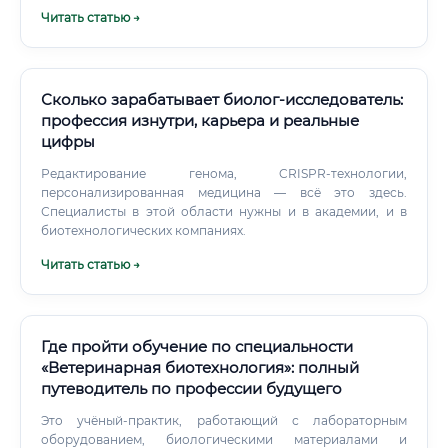
(секвенирование нового поколения, масс-спектрометрия
Читать статью →
и др.). Поиск закономерностей, идентификация генов-
мишеней, анализ метаболических путей. Математическое
моделирование: Создание компьютерных моделей
биологических процессов — от метаболизма отдельной
клетки до взаимодействия популяций в биореакторе.
Сколько зарабатывает биолог-исследователь:
профессия изнутри, карьера и реальные
цифры
Редактирование генома, CRISPR-технологии,
персонализированная медицина — всё это здесь.
Специалисты в этой области нужны и в академии, и в
биотехнологических компаниях.
Читать статью →
Где пройти обучение по специальности
«Ветеринарная биотехнология»: полный
путеводитель по профессии будущего
Это учёный-практик, работающий с лабораторным
оборудованием, биологическими материалами и