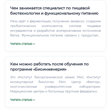
Чем занимается специалист по пищевой
биотехнологии и функциональному питанию
Речь идёт о ферментации, получении заквасок, создании
пробиотических компонентов, синтезе пищевых
ингредиентов и разработке альтернативных источников
белка. Функциональное питание связано с продуктами,
которые не только обеспечивают организм энергией и
Читать статью →
питательными веществами, но и обладают
дополнительными полезными свойствами. Например,
продукт может содержать пищевые волокна, живые
микроорганизмы, омега-3, витамины, минералы, пептиды
или растительные экстракты.
Кем можно работать после обучения по
программе «Биоинженерия»
Это Институт биоорганической химии РАН, Институт
молекулярной биологии РАН, Центр «Вектор»,
многочисленные университетские лаборатории.
Медицинские центры и больницы Крупные федеральные
медицинские центры, занимающиеся
Читать статью →
трансплантологией, ортопедией, кардиохирургией,
нейрохирургией, используют биоматериалы и нуждаются
в специалистах, умеющих с ними работать.