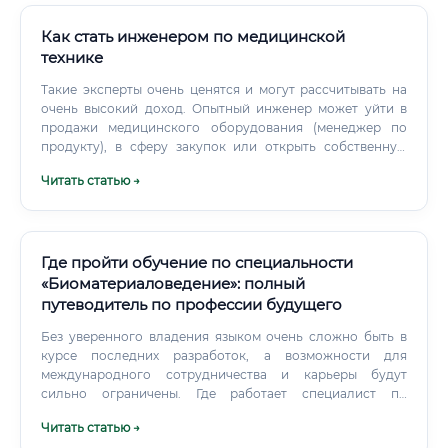
Биотехнологические компании и стартапы В России
активно развивается рынок биотехнологических
Как стать инженером по медицинской
стартапов, особенно в области агробиотехнологий,
технике
диагностики, персонализированной медицины.
Такие эксперты очень ценятся и могут рассчитывать на
очень высокий доход. Опытный инженер может уйти в
продажи медицинского оборудования (менеджер по
продукту), в сферу закупок или открыть собственную
компанию по ремонту и обслуживанию медтехники.
Читать статью →
Где пройти обучение по специальности
«Биоматериаловедение»: полный
путеводитель по профессии будущего
Без уверенного владения языком очень сложно быть в
курсе последних разработок, а возможности для
международного сотрудничества и карьеры будут
сильно ограничены. Где работает специалист по
биоматериалам Одна из сильных сторон профессии —
Читать статью →
широкий выбор мест трудоустройства.