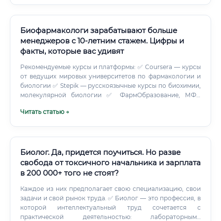
Биофармакологи зарабатывают больше
менеджеров с 10-летним стажем. Цифры и
факты, которые вас удивят
Рекомендуемые курсы и платформы: ✅ Coursera — курсы
от ведущих мировых университетов по фармакологии и
биологии ✅ Stepik — русскоязычные курсы по биохимии,
молекулярной биологии ✅ ФармОбразование, МФА
(Московская фармацевтическая академия) —
Читать статью →
профессиональная переподготовка ✅ Coursera/edX —
специализация "Drug Development" от UC San Diego ✅
Корпоративные программы Biocad, R-Pharm,
Pharmstandard Можно ли войти в профессию без опыта
🟢 Да, это возможно — но с определёнными условиями.
Биолог. Да, придется поучиться. Но разве
Биофармакология требует базовых знаний в области
свобода от токсичного начальника и зарплата
биологии, химии или медицины. Полный «ноль» без
в 200 000+ того не стоят?
профильного образования войти в профессию не сможет.
Каждое из них предполагает свою специализацию, свои
задачи и свой рынок труда. ✅ Биолог — это профессия, в
которой интеллектуальный труд сочетается с
практической деятельностью: лабораторными