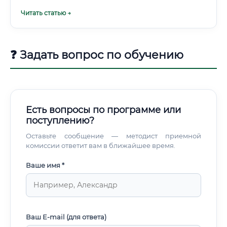
исследованиями, полевыми экспедициями,
Читать статью →
аналитической работой с данными.
❓ Задать вопрос по обучению
Есть вопросы по программе или
поступлению?
Оставьте сообщение — методист приемной
комиссии ответит вам в ближайшее время.
Ваше имя *
Ваш E-mail (для ответа)