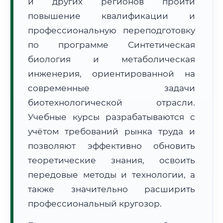
и других регионов пройти
повышение квалификации и
профессиональную переподготовку
по программе Синтетическая
биология и метаболическая
🚚
Расчет логистики оригиналов:
инженерия, ориентированной на
• Маршрут транзита:
~2 959 км
• Экспресс-доставка СДЭК / Почтой:
4–6 рабочих дней
современные задачи
биотехнологической отрасли.
📜 Документы и аккредитация
ФИС ФРДО
Учебные курсы разрабатываются с
учётом требований рынка труда и
позволяют эффективно обновить
🔍
Нажмите на документ для увеличения и просмотра
теоретические знания, освоить
передовые методы и технологии, а
также значительно расширить
профессиональный кругозор.