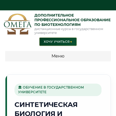
ДОПОЛНИТЕЛЬНОЕ
ПРОФЕССИОНАЛЬНОЕ ОБРАЗОВАНИЕ
ПО БИОТЕХНОЛОГИЯМ
дистанционные курсы в государственном
университете
ХОЧУ УЧИТЬСЯ
➜
Меню
💰 ПРОГРАММЫ И СТОИМОСТЬ
Стоимость по программам обучения "Биотехнологии"
🏛 ОБУЧЕНИЕ В ГОСУДАРСТВЕННОМ
УНИВЕРСИТЕТЕ
🕌
СИНТЕТИЧЕСКАЯ
БИОЛОГИЯ И
Г. ГРОЗНЫЙ