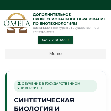
ДОПОЛНИТЕЛЬНОЕ
ПРОФЕССИОНАЛЬНОЕ ОБРАЗОВАНИЕ
ПО БИОТЕХНОЛОГИЯМ
дистанционные курсы в государственном
университете
ХОЧУ УЧИТЬСЯ
➜
Меню
💰 ПРОГРАММЫ И СТОИМОСТЬ
Стоимость по программам обучения "Биотехнологии"
🏛 ОБУЧЕНИЕ В ГОСУДАРСТВЕННОМ
УНИВЕРСИТЕТЕ
🏢
СИНТЕТИЧЕСКАЯ
БИОЛОГИЯ И
Г. КРАСНОГОРСК