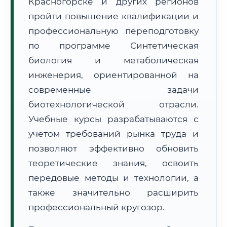
Красногорске и других регионов
пройти повышение квалификации и
профессиональную переподготовку
по программе Синтетическая
биология и метаболическая
🚚
Расчет логистики оригиналов:
инженерия, ориентированной на
• Маршрут транзита:
~2 826 км
• Экспресс-доставка СДЭК / Почтой:
4–6 рабочих дней
современные задачи
биотехнологической отрасли.
📜 Документы и аккредитация
ФИС ФРДО
Учебные курсы разрабатываются с
учётом требований рынка труда и
позволяют эффективно обновить
🔍
Нажмите на документ для увеличения и просмотра
теоретические знания, освоить
передовые методы и технологии, а
также значительно расширить
профессиональный кругозор.