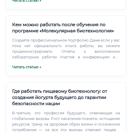
Читать статью →
зарплата в коммерческом секторе, возможность работать
дистанционно. Биостатистик Чем занимается:
Разрабатывает и применяет статистические методы для
анализа медицинских и биологических данных, участвует
в клинических испытаниях.
Кем можно работать после обучения по
программе «Молекулярная биотехнология»
Создайте профессиональное портфолио Даже если у вас
пока нет официального опыта работы, вы можете
продемонстрировать: Отчёты о выполненных
лабораторных работах Участие в конференциях или
вебинарах Прохождение дополнительных онлайн-курсов
Читать статью →
(Coursera, edX — там есть курсы ведущих мировых
университетов по биотехнологии) Участие в
волонтёрских научных проектах Шаг 5. Начните с
позиции лаборанта или младшего специалиста Не
бойтесь стартовать с невысокой позиции.
Где работать пищевому биотехнологу: от
создания йогурта будущего до гарантии
безопасности нации
В-третьих, это профессия будущего, отвечающая на
глобальные вызовы. Рост населения планеты, истощение
ресурсов, тренд на здоровый образ жизни и осознанное
потребление — на все эти вызовы отвечает пищевая