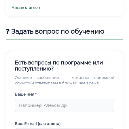
биотехнология. Разработка устойчивых источников
Читать статью →
белка, создание продуктов для людей с аллергиями
(безглютеновых, безлактозных), снижение пищевых
отходов — все это задачи биотехнолога.
❓ Задать вопрос по обучению
Есть вопросы по программе или
поступлению?
Оставьте сообщение — методист приемной
комиссии ответит вам в ближайшее время.
Ваше имя *
Ваш E-mail (для ответа)