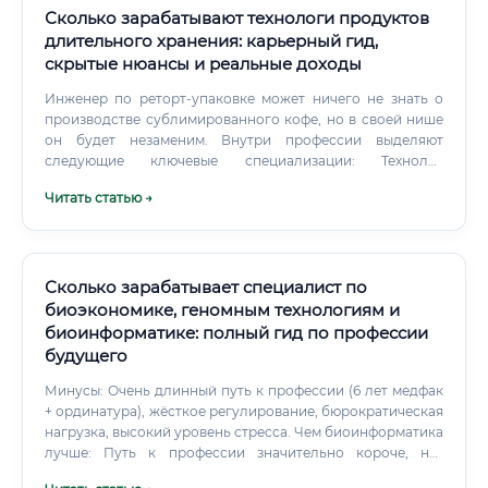
Сколько зарабатывают технологи продуктов
длительного хранения: карьерный гид,
скрытые нюансы и реальные доходы
Инженер по реторт-упаковке может ничего не знать о
производстве сублимированного кофе, но в своей нише
он будет незаменим. Внутри профессии выделяют
следующие ключевые специализации: Технолог
консервного производства. Работа с жесткой тарой
Читать статью →
(жесть, стекло) и автоклавами высокого давления.
Сколько зарабатывает специалист по
биоэкономике, геномным технологиям и
биоинформатике: полный гид по профессии
будущего
Минусы: Очень длинный путь к профессии (6 лет медфак
+ ординатура), жёсткое регулирование, бюрократическая
нагрузка, высокий уровень стресса. Чем биоинформатика
лучше: Путь к профессии значительно короче, нет
необходимости в медицинской лицензии, более высокая