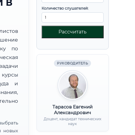
 В
Количество слушателей:
листов
Рассчитать
шение
вку по
ческая
РУКОВОДИТЕЛЬ
задачи
курсы
руда и
нания,
ительно
Тарасов Евгений
Александрович
Доцент, кандидат технических
ыбрать
наук
я новых