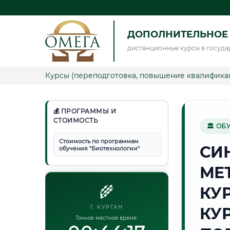
ДОПОЛНИТЕЛЬНОЕ
дистанционные курсы в госуда
Курсы (переподготовка, повышение квалифика
💰 ПРОГРАММЫ И
СТОИМОСТЬ
🏛 ОБ
Стоимость по программам
СИ
обучения "Биотехнологии"
МЕ
🌾
КУ
Г. КУРГАН
КУ
Точное местное время: