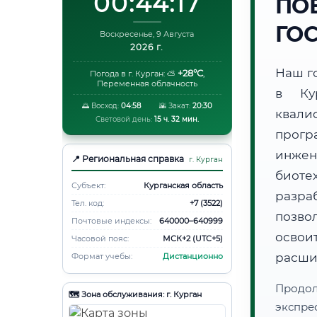
00:44:18
ПО
ГО
Воскресенье, 9 Августа
2026 г.
Наш г
+28°C
Погода в г. Курган:
⛅
,
Переменная облачность
в Ку
🌅 Восход:
04:58
🌇 Закат:
20:30
квали
Световой день:
15 ч. 32 мин.
прогр
инжен
📍 Региональная справка
г. Курган
биот
Субъект:
Курганская область
разра
Тел. код:
+7 (3522)
позво
Почтовые индексы:
640000–640999
освоит
Часовой пояс:
МСК+2 (UTC+5)
расши
Формат учебы:
Дистанционно
Продо
🗺️ Зона обслуживания: г. Курган
экспре