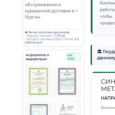
биотех
работы
чтобы
профес
🚚
Расчет логистики оригиналов:
• Маршрут транзита:
~1 113 км
• Экспресс-доставка СДЭК / Почтой:
2–3
рабочих дня
🏛 Госу
📜 Документы и
ФИС
данному
аккредитация
ФРДО
СИН
МЕТ
НАПР
Биотех