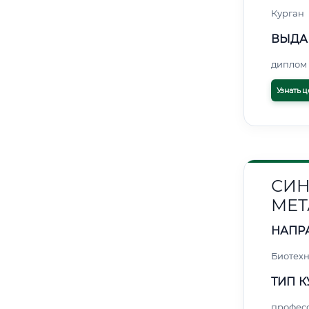
Курган
ВЫДА
диплом 
Узнать ц
СИН
МЕТ
НАПР
Биотех
ТИП К
профес