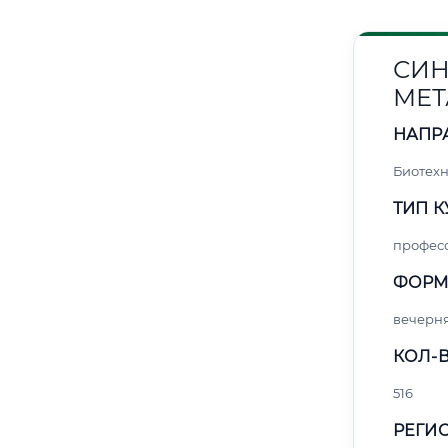
СИН
МЕТ
НАПР
Биотех
ТИП К
профес
ФОРМ
вечерн
КОЛ-В
516
РЕГИО