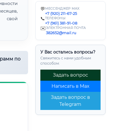
ивности
💬
МЕССЕНДЖЕР MAX
есяцев,
+7 (920) 211-67-25
ь свой
📞
ТЕЛЕФОНЫ
+7 (961) 381-91-08
✉️
ЭЛЕКТРОННАЯ ПОЧТА
382652@mail.ru
У Вас остались вопросы?
Свяжитесь с нами удобным
грамм по
способом:
Задать вопрос
Написать в Max
Задать вопрос в
Telegram