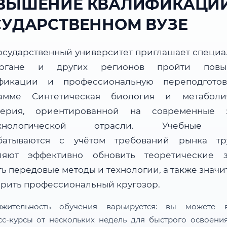
ВЫШЕНИЕ КВАЛИФИКАЦИИ
СУДАРСТВЕННОМ ВУЗЕ
осударственный университет приглашает специа
ргане и других регионов пройти повы
фикации и профессиональную переподгото
амме Синтетическая биология и метаболи
ерия, ориентированной на современные 
ехнологической отрасли. Учебные 
батываются с учётом требований рынка т
ляют эффективно обновить теоретические з
ь передовые методы и технологии, а также знач
рить профессиональный кругозор.
лжительность обучения варьируется: вы можете в
сс-курсы от нескольких недель для быстрого освоени