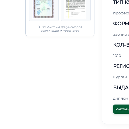
ТИП К
профес
ФОРМ
🔍
Нажмите на документ для
увеличения и просмотра
заочно 
КОЛ-В
1010
РЕГИО
Курган
ВЫДА
диплом 
Узнать ц