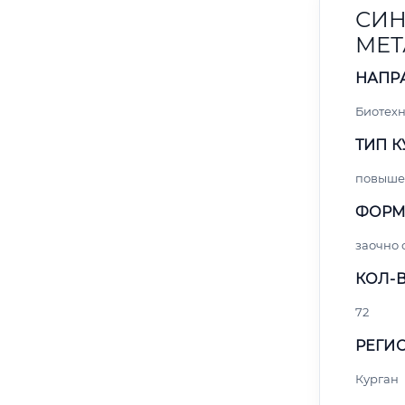
СИН
МЕТ
НАПР
Биотех
ТИП К
повыше
ФОРМ
заочно 
КОЛ-В
72
РЕГИО
Курган