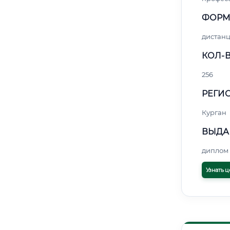
ФОРМ
дистан
КОЛ-В
256
РЕГИО
Курган
ВЫДА
диплом 
Узнать ц