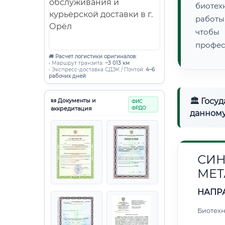
биотех
работы
чтобы
профес
🚚
Расчет логистики оригиналов:
• Маршрут транзита:
~3 013 км
• Экспресс-доставка СДЭК / Почтой:
4–6
рабочих дней
🏛 Госу
📜 Документы и
ФИС
аккредитация
ФРДО
данному
СИН
МЕТ
НАПР
Биотех