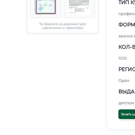
ТИП К
профес
🔍
Нажмите на документ для
ФОРМ
увеличения и просмотра
заочно 
КОЛ-В
1010
РЕГИО
Орёл
ВЫДА
диплом 
Узнать ц