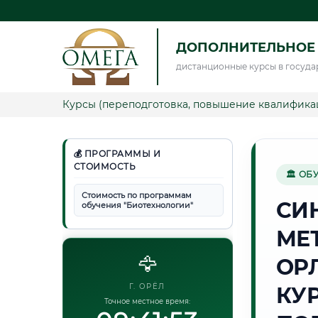
ДОПОЛНИТЕЛЬНОЕ
дистанционные курсы в госуда
Курсы (переподготовка, повышение квалифика
💰 ПРОГРАММЫ И
СТОИМОСТЬ
🏛 ОБ
Стоимость по программам
СИ
обучения "Биотехнологии"
МЕ
🦅
ОР
Г. ОРЁЛ
КУ
Точное местное время: