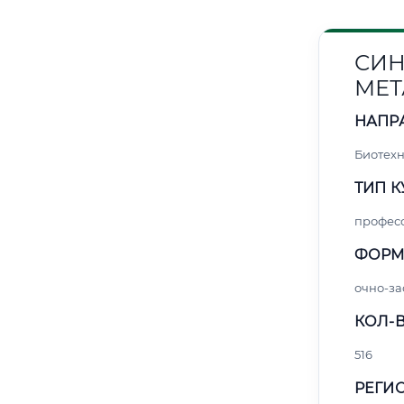
СИН
МЕТ
НАПР
Биотех
ТИП К
профес
ФОРМ
очно-за
КОЛ-В
516
РЕГИО