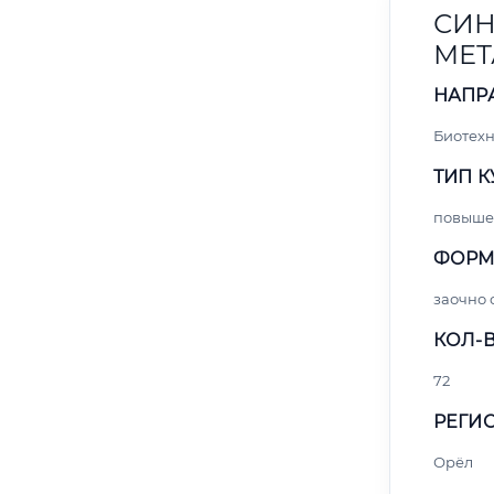
СИН
МЕТ
НАПР
Биотех
ТИП К
повыше
ФОРМ
заочно
КОЛ-В
72
РЕГИО
Орёл