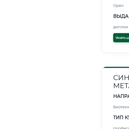
Орёл
ВЫДА
диплом 
Узнать ц
СИН
МЕТ
НАПР
Биотех
ТИП К
профес