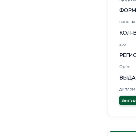
ФОРМ
очно-за
КОЛ-В
256
РЕГИО
Орёл
ВЫДА
диплом 
Узнать ц