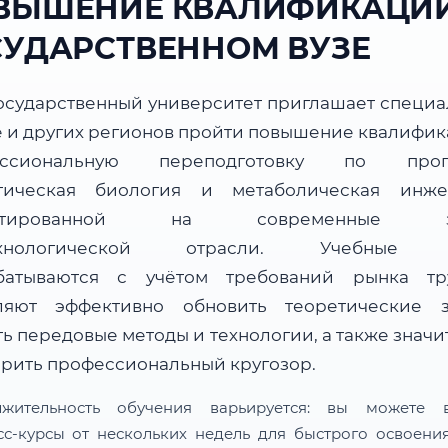
ВЫШЕНИЕ КВАЛИФИКАЦИИ
СУДАРСТВЕННОМ ВУЗЕ
осударственный университет приглашает специа
е и других регионов пройти повышение квалифик
ессиональную переподготовку по прог
тическая биология и метаболическая инже
ентированной на современные за
ехнологической отрасли. Учебные 
батываются с учётом требований рынка т
ляют эффективно обновить теоретические з
ь передовые методы и технологии, а также знач
рить профессиональный кругозор.
лжительность обучения варьируется: вы можете в
сс-курсы от нескольких недель для быстрого освоени