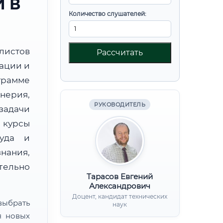
 В
Количество слушателей:
листов
Рассчитать
ации и
рамме
нерия,
РУКОВОДИТЕЛЬ
дачи
курсы
руда и
нания,
ительно
Тарасов Евгений
Александрович
Доцент, кандидат технических
ыбрать
наук
я новых