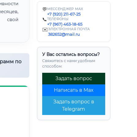
ивности
💬
МЕССЕНДЖЕР MAX
есяцев,
+7 (920) 211-67-25
ь свой
📞
ТЕЛЕФОНЫ
+7 (967) 463-18-65
✉️
ЭЛЕКТРОННАЯ ПОЧТА
382652@mail.ru
У Вас остались вопросы?
Свяжитесь с нами удобным
грамм по
способом:
Задать вопрос
Написать в Max
Задать вопрос в
Telegram