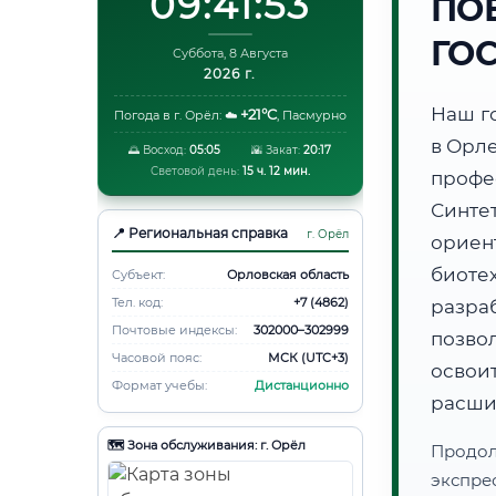
09:41:54
ПО
ГО
Суббота, 8 Августа
2026 г.
Наш г
+21°C
Погода в г. Орёл:
☁️
,
Пасмурно
в Орл
🌅 Восход:
05:05
🌇 Закат:
20:17
Световой день:
15 ч. 12 мин.
проф
Синте
📍 Региональная справка
г. Орёл
ори
биот
Субъект:
Орловская область
Тел. код:
+7 (4862)
разра
Почтовые индексы:
302000–302999
позво
Часовой пояс:
МСК (UTC+3)
освоит
Формат учебы:
Дистанционно
расши
🗺️ Зона обслуживания: г. Орёл
Продо
экспре