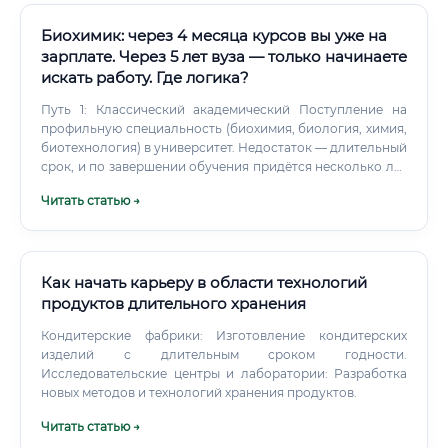
Биохимик: через 4 месяца курсов вы уже на
зарплате. Через 5 лет вуза — только начинаете
искать работу. Где логика?
Путь 1: Классический академический Поступление на
профильную специальность (биохимия, биология, химия,
биотехнология) в университет. Недостаток — длительный
срок, и по завершении обучения придётся несколько лет
набирать практический опыт на низких позициях. Путь 2:
Читать статью →
Ускоренные профессиональные курсы + базовое
образование Если у вас уже есть высшее образование в
смежной области (химия, биология, медицина,
фармацевтика), специализированные курсы за 3–6
месяцев помогут освоить конкретную нишу:
Как начать карьеру в области технологий
лабораторную диагностику, клинические испытания,
продуктов длительного хранения
работу с ПЦР-системами и т.д.
Кондитерские фабрики: Изготовление кондитерских
изделий с длительным сроком годности.
Исследовательские центры и лаборатории: Разработка
новых методов и технологий хранения продуктов.
Читать статью →