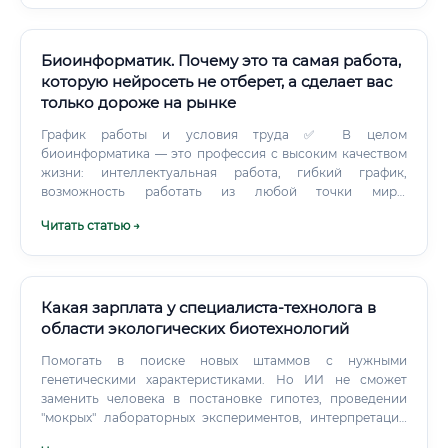
Биоинформатик. Почему это та самая работа,
которую нейросеть не отберет, а сделает вас
только дороже на рынке
График работы и условия труда ✅ В целом
биоинформатика — это профессия с высоким качеством
жизни: интеллектуальная работа, гибкий график,
возможность работать из любой точки мира.
Перспективы через 10 лет: конкретные направления За 10
Читать статью →
лет биоинформатика трансформируется в несколько
мощных направлений, где специалисты будут особенно
ценны: 🧬 Геномная медицина — персональные лекарства
на основе ДНК пациента 🧠 Нейробиоинформатика —
анализ данных мозга и нейродегенеративных
Какая зарплата у специалиста-технолога в
заболеваний 🦾 Синтетическая биология —
области экологических биотехнологий
программирование живых организмов 🌍 Климатическая
Помогать в поиске новых штаммов с нужными
биоинформатика — адаптация экосистем, новые
генетическими характеристиками. Но ИИ не сможет
культуры 💊 AI Drug Discovery — ИИ-разработка лекарств
заменить человека в постановке гипотез, проведении
с участием биоинформатиков 🔬 Одноклеточная
"мокрых" лабораторных экспериментов, интерпретации
геномика (single-cell) — революция в онкологии 🚀
неожиданных результатов и, самое главное, в творческом
Космическая биология — влияние космоса на геном