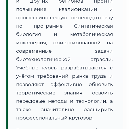
и других регионов пройти
повышение квалификации и
профессиональную переподготовку
по программе Синтетическая
биология и метаболическая
🚚
Расчет логистики оригиналов:
инженерия, ориентированной на
• Маршрут транзита:
~887 км
• Экспресс-доставка СДЭК / Почтой:
1–2 рабочих дня
современные задачи
биотехнологической отрасли.
📜 Документы и аккредитация
ФИС ФРДО
Учебные курсы разрабатываются с
учётом требований рынка труда и
позволяют эффективно обновить
🔍
Нажмите на документ для увеличения и просмотра
теоретические знания, освоить
передовые методы и технологии, а
также значительно расширить
профессиональный кругозор.