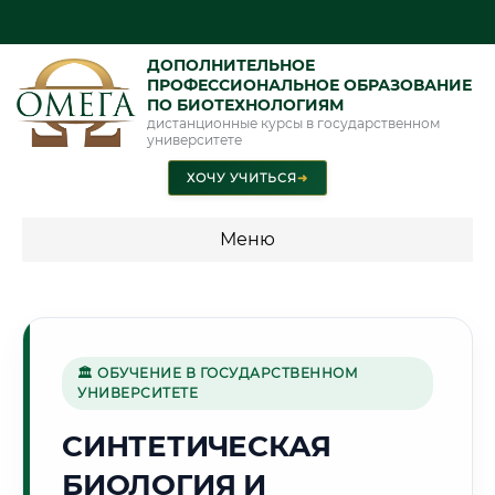
ДОПОЛНИТЕЛЬНОЕ
ПРОФЕССИОНАЛЬНОЕ ОБРАЗОВАНИЕ
ПО БИОТЕХНОЛОГИЯМ
дистанционные курсы в государственном
университете
ХОЧУ УЧИТЬСЯ
➜
Меню
💰 ПРОГРАММЫ И СТОИМОСТЬ
Стоимость по программам обучения "Биотехнологии"
🏛 ОБУЧЕНИЕ В ГОСУДАРСТВЕННОМ
УНИВЕРСИТЕТЕ
🛢️
СИНТЕТИЧЕСКАЯ
БИОЛОГИЯ И
Г. СУРГУТ