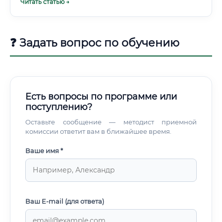
Читать статью →
поиске принципиально новых решений.
человека Биоинформатика — это не просто профессия.
Это ключ к одной из самых важных революций в истории
человечества — биологической.
❓ Задать вопрос по обучению
Есть вопросы по программе или
поступлению?
Оставьте сообщение — методист приемной
комиссии ответит вам в ближайшее время.
Ваше имя *
Ваш E-mail (для ответа)