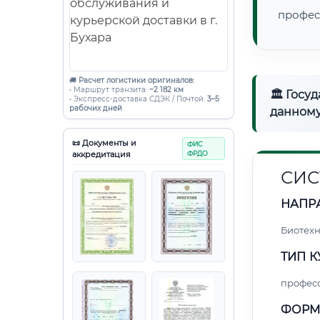
профес
🚚
Расчет логистики оригиналов:
• Маршрут транзита:
~2 182 км
🏛 Госу
• Экспресс-доставка СДЭК / Почтой:
3–5
рабочих дней
данному
📜 Документы и
ФИС
аккредитация
ФРДО
СИС
НАПР
Биотех
ТИП К
профес
ФОРМ