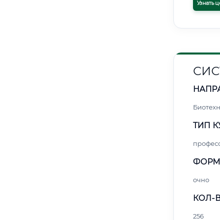
Узнать ц
СИС
НАПР
Биотех
ТИП К
профес
ФОРМ
очно
КОЛ-В
256