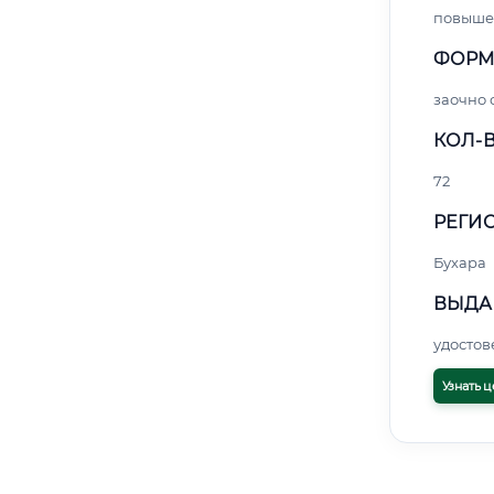
повыше
ФОРМ
заочно 
КОЛ-В
72
РЕГИО
Бухара
ВЫДА
удосто
Узнать ц