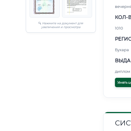
вечерн
КОЛ-В
🔍
Нажмите на документ для
увеличения и просмотра
1010
РЕГИО
Бухара
ВЫДА
диплом 
Узнать ц
СИС