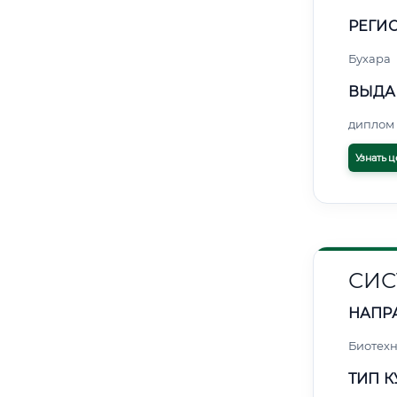
РЕГИО
Бухара
ВЫДА
диплом 
Узнать ц
СИС
НАПР
Биотех
ТИП К