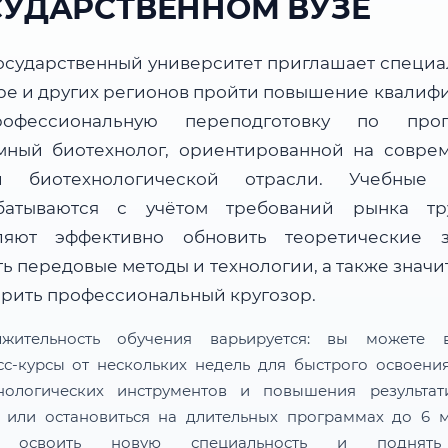
СУДАРСТВЕННОМ ВУЗЕ
осударственный университет приглашает специа
аре и других регионов пройти повышение квалиф
офессиональную переподготовку по прог
мный биотехнолог, ориентированной на совре
и биотехнологической отрасли. Учебные
батываются с учётом требований рынка т
ляют эффективно обновить теоретические з
ь передовые методы и технологии, а также знач
рить профессиональный кругозор.
лжительность обучения варьируется: вы можете в
сс-курсы от нескольких недель для быстрого освоени
нологических инструментов и повышения результат
 или остановиться на длительных программах до 6 м
 освоить новую специальность и поднят