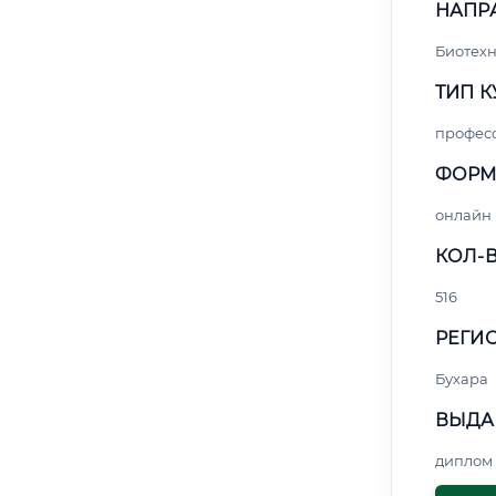
НАПР
Биотех
ТИП К
профес
ФОРМ
онлайн
КОЛ-В
516
РЕГИО
Бухара
ВЫДА
диплом 