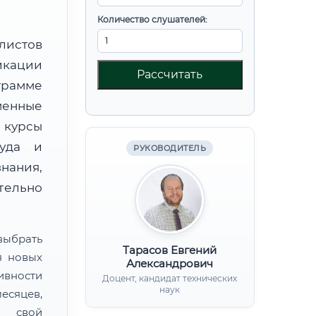
Количество слушателей:
листов
икации
Рассчитать
рамме
менные
 курсы
руда и
РУКОВОДИТЕЛЬ
нания,
ительно
ыбрать
Тарасов Евгений
я новых
Александрович
ивности
Доцент, кандидат технических
наук
есяцев,
ь свой