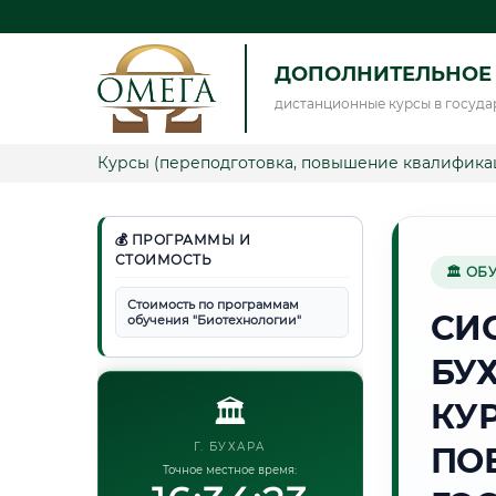
ДОПОЛНИТЕЛЬНОЕ
дистанционные курсы в госуда
Курсы (переподготовка, повышение квалифика
💰 ПРОГРАММЫ И
СТОИМОСТЬ
🏛 ОБ
Стоимость по программам
СИ
обучения "Биотехнологии"
БУ
🏛️
КУ
Г. БУХАРА
ПО
Точное местное время: