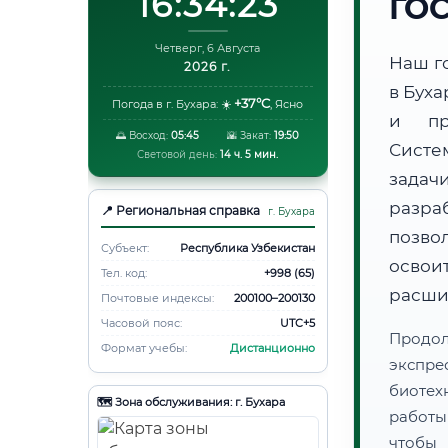
16:34:24
ГО
Четверг, 6 Августа
Наш г
2026 г.
в Бух
+37°C
Погода в г. Бухара:
☀️
,
Ясно
и пр
🌅 Восход:
05:45
🌇 Закат:
19:50
Систе
Световой день:
14 ч. 5 мин.
задач
разра
📍 Региональная справка
г. Бухара
позво
Субъект:
Республика Узбекистан
освоит
Тел. код:
+998 (65)
расши
Почтовые индексы:
200100–200130
Часовой пояс:
UTC+5
Продо
Формат учебы:
Дистанционно
экспре
биотех
🗺️ Зона обслуживания: г. Бухара
работы
чтобы