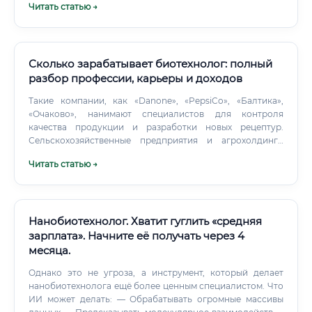
Читать статью →
препаратов в соответствии со стандартами.
Биотехнология включает как разработку новых
препаратов, так и их производство.
Сколько зарабатывает биотехнолог: полный
разбор профессии, карьеры и доходов
Такие компании, как «Danone», «PepsiCo», «Балтика»,
«Очаково», нанимают специалистов для контроля
качества продукции и разработки новых рецептур.
Сельскохозяйственные предприятия и агрохолдинги
Разработка биоудобрений, биозащита растений, работа
Читать статью →
с генетически модифицированными культурами — всё
это область применения биотехнологий в сельском
хозяйстве.
Нанобиотехнолог. Хватит гуглить «средняя
зарплата». Начните её получать через 4
месяца.
Однако это не угроза, а инструмент, который делает
нанобиотехнолога ещё более ценным специалистом. Что
ИИ может делать: — Обрабатывать огромные массивы