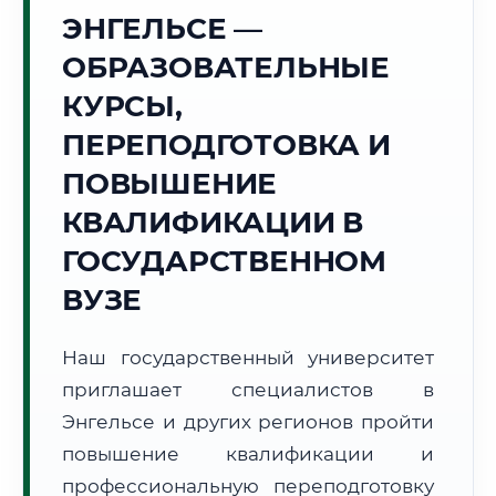
Точное местное время:
ЭНГЕЛЬСЕ —
23:56:51
ОБРАЗОВАТЕЛЬНЫЕ
Понедельник, 10 Августа
КУРСЫ,
2026 г.
ПЕРЕПОДГОТОВКА И
+19°C
Погода в г. Энгельс:
☀️
,
Ясно
ПОВЫШЕНИЕ
🌅 Восход:
05:33
🌇 Закат:
20:28
Световой день:
14 ч. 55 мин.
КВАЛИФИКАЦИИ В
ГОСУДАРСТВЕННОМ
📍 Региональная справка
г. Энгельс
ВУЗЕ
Субъект:
Саратовская область
Тел. код:
+7 (8453)
Наш государственный университет
Почтовые индексы:
413100–413199
приглашает специалистов в
Часовой пояс:
МСК+1 (UTC+4)
Формат учебы:
Энгельсе и других регионов пройти
Дистанционно
повышение квалификации и
🗺️ Зона обслуживания: г. Энгельс
профессиональную переподготовку