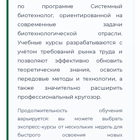
по программе Системный
биотехнолог, ориентированной на
современные задачи
биотехнологической отрасли.
Учебные курсы разрабатываются с
🚚
Расчет логистики оригиналов:
• Маршрут транзита:
~2 452 км
учётом требований рынка труда и
• Экспресс-доставка СДЭК / Почтой:
4–6 рабочих дней
позволяют эффективно обновить
📜 Документы и аккредитация
теоретические знания, освоить
ФИС ФРДО
передовые методы и технологии, а
также значительно расширить
профессиональный кругозор.
🔍
Нажмите на документ для увеличения и просмотра
Продолжительность обучения
варьируется: вы можете выбрать
экспресс-курсы от нескольких недель для
быстрого освоения новых