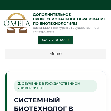
ДОПОЛНИТЕЛЬНОЕ
ПРОФЕССИОНАЛЬНОЕ ОБРАЗОВАНИЕ
ПО БИОТЕХНОЛОГИЯМ
дистанционные курсы в государственном
университете
ХОЧУ УЧИТЬСЯ
➜
Меню
💰 ПРОГРАММЫ И СТОИМОСТЬ
Стоимость по программам обучения "Биотехнологии"
🏛 ОБУЧЕНИЕ В ГОСУДАРСТВЕННОМ
УНИВЕРСИТЕТЕ
🌾
СИСТЕМНЫЙ
БИОТЕХНОЛОГ В
Г. ЭНГЕЛЬС