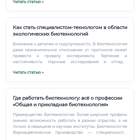
Читать статью →
Как стать специалистом-технологом в области
экологических биотехнологий
Внимание к деталям и скрупулезность: В биотехнологии
даже незначительное отклонение от протокола может
привести к провалу эксперимента. Терпение и
настойчивость: Научные исследования и отладка
технологических процессов часто требуют много
Читать статью →
времени и многочисленных повторений.
Ответственность: Работа специалиста напрямую влияет
на состояние окружающей среды и здоровье людей.
Где работать биотехнологу: всё о профессии
«Общая и прикладная биотехнология»
Преимущество биотехнологии: более широкий профиль
знаний, возможность работать в разных отраслях, а не
только в медицине и научных институтах. Биотехнология
Фармацевтическое производство — специальность,
ориентированная на серийный выпуск уже известных