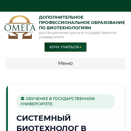
ДОПОЛНИТЕЛЬНОЕ
ПРОФЕССИОНАЛЬНОЕ ОБРАЗОВАНИЕ
ПО БИОТЕХНОЛОГИЯМ
дистанционные курсы в государственном
университете
ХОЧУ УЧИТЬСЯ
➜
Меню
💰 ПРОГРАММЫ И СТОИМОСТЬ
Стоимость по программам обучения "Биотехнологии"
🏛 ОБУЧЕНИЕ В ГОСУДАРСТВЕННОМ
УНИВЕРСИТЕТЕ
🌊
СИСТЕМНЫЙ
БИОТЕХНОЛОГ В
Г. КАЛИНИНГРАД