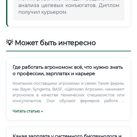
анализа целевых конъюгатов. Диплом
получил курьером.
💡 Может быть интересно
Где работать агрономом: всё, что нужно знать
о профессии, зарплатах и карьере
Компании-поставщики агрохимии и семян Такие фирмы,
как Bayer, Syngenta, BASF, «Щёлково Агрохим», нанимают
агрономов в качестве технических специалистов или
консультантов. Они обучают фермеров работе с
препаратами, проводят демонстрационные посевы,
Читать статью →
собирают обратную связь. Государственные структуры
Министерства сельского хозяйства, Россельхознадзор,
территориальные управления АПК также нуждаются в
квалифицированных агрономах для контроля, инспекций
и разработки программ поддержки аграриев.
Какая зарплата у системного биотехнолога и