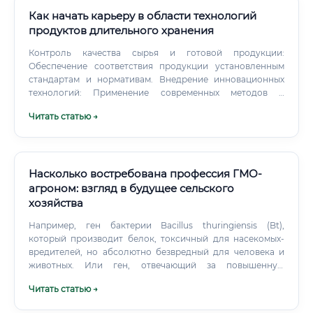
Как начать карьеру в области технологий
продуктов длительного хранения
Контроль качества сырья и готовой продукции:
Обеспечение соответствия продукции установленным
стандартам и нормативам. Внедрение инновационных
технологий: Применение современных методов и
оборудования для повышения эффективности
Читать статью →
производства.
Насколько востребована профессия ГМО-
агроном: взгляд в будущее сельского
хозяйства
Например, ген бактерии Bacillus thuringiensis (Bt),
который производит белок, токсичный для насекомых-
вредителей, но абсолютно безвредный для человека и
животных. Или ген, отвечающий за повышенную
засухоустойчивость, взятый у другого растения.
Читать статью →