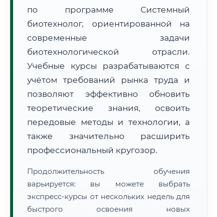
по программе Системный
биотехнолог, ориентированной на
современные задачи
биотехнологической отрасли.
Учебные курсы разрабатываются с
🚚
Расчет логистики оригиналов:
• Маршрут транзита:
~3 858 км
учётом требований рынка труда и
• Экспресс-доставка СДЭК / Почтой:
6–8 рабочих дней
позволяют эффективно обновить
📜 Документы и аккредитация
теоретические знания, освоить
ФИС ФРДО
передовые методы и технологии, а
также значительно расширить
профессиональный кругозор.
🔍
Нажмите на документ для увеличения и просмотра
Продолжительность обучения
варьируется: вы можете выбрать
экспресс-курсы от нескольких недель для
быстрого освоения новых