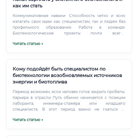
как им стать
Коммуникативные навыки: Способность четко и ясно
излагать свои идеи как специалистам, так и людям без
профильного образования. Работа в команде:
Биотехнологические проекты почти всегда
междисциплинарные и требуют слаженной работы
Читать статью →
биологов, программистов и инженеров. Уровень
заработной платы: анализ доходов Заработная плата
системного биотехнолога напрямую зависит от опыта,
набора навыков, региона и типа компании.
Кому подойдёт быть специалистом по
биотехнологии возобновляемых источников
энергии и биотоплива
Переход возможен, если человек готов закрыть пробелы.
Карьера в отрасли Путь обычно начинается с позиции
лаборанта, инженера-стажёра или младшего
специалиста. В этот период важно не гнаться за
красивым названием должности.
Читать статью →