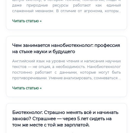
даже природные ресурсы работают как единый
слаженный механизм. В отличие от агронома, который
сфокусирован на растениях и почве, агроинженер
Читать статью →
смотрит на хозяйство через призму технологий и
механики. Он — тот, кто дает агроному инструменты для
реализации его идей.
Чем занимается нанобиотехнолог: профессия
на стыке науки и будущего
Английский язык на уровне чтения и написания научных
текстов — не опция, а необходимость. Нанобиотехнолог
постоянно работает с данными, которые могут быть
противоречивыми. Умение анализировать, сомневаться и
перепроверять — это не личное качество, а
Читать статью →
профессиональный инструмент.
Биотехнолог. Страшно менять всё и начинать
заново? Страшнее — через 5 лет сидеть на
том же месте с той же зарплатой.