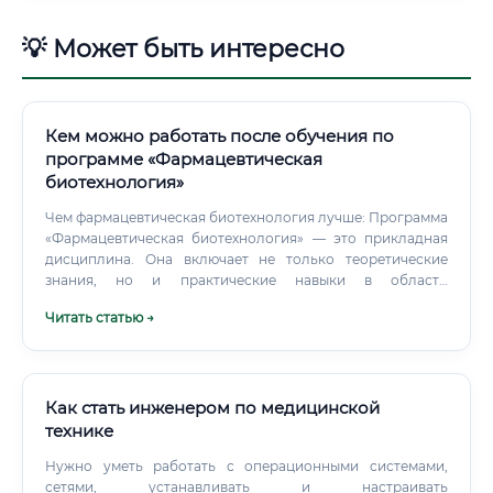
💡 Может быть интересно
Кем можно работать после обучения по
программе «Фармацевтическая
биотехнология»
Чем фармацевтическая биотехнология лучше: Программа
«Фармацевтическая биотехнология» — это прикладная
дисциплина. Она включает не только теоретические
знания, но и практические навыки в области
производства, контроля качества и регуляторики.
Читать статью →
Чистый биохимик, как правило, остаётся в рамках
академической науки, тогда как фармацевтический
биотехнолог легко перемещается между наукой,
производством и бизнесом.
Как стать инженером по медицинской
технике
Нужно уметь работать с операционными системами,
сетями, устанавливать и настраивать