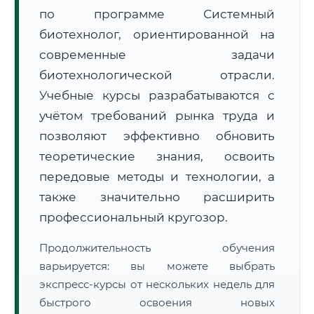
по программе Системный
биотехнолог, ориентированной на
современные задачи
биотехнологической отрасли.
Учебные курсы разрабатываются с
🚚
Расчет логистики оригиналов:
• Маршрут транзита:
~3 129 км
учётом требований рынка труда и
• Экспресс-доставка СДЭК / Почтой:
4–6 рабочих дней
позволяют эффективно обновить
📜 Документы и аккредитация
теоретические знания, освоить
ФИС ФРДО
передовые методы и технологии, а
также значительно расширить
профессиональный кругозор.
🔍
Нажмите на документ для увеличения и просмотра
Продолжительность обучения
варьируется: вы можете выбрать
экспресс-курсы от нескольких недель для
быстрого освоения новых