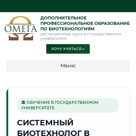
ДОПОЛНИТЕЛЬНОЕ
ПРОФЕССИОНАЛЬНОЕ ОБРАЗОВАНИЕ
ПО БИОТЕХНОЛОГИЯМ
дистанционные курсы в государственном
университете
ХОЧУ УЧИТЬСЯ
➜
Меню
💰 ПРОГРАММЫ И СТОИМОСТЬ
Стоимость по программам обучения "Биотехнологии"
🏛 ОБУЧЕНИЕ В ГОСУДАРСТВЕННОМ
УНИВЕРСИТЕТЕ
🍇
СИСТЕМНЫЙ
БИОТЕХНОЛОГ В
Г. ТБИЛИСИ