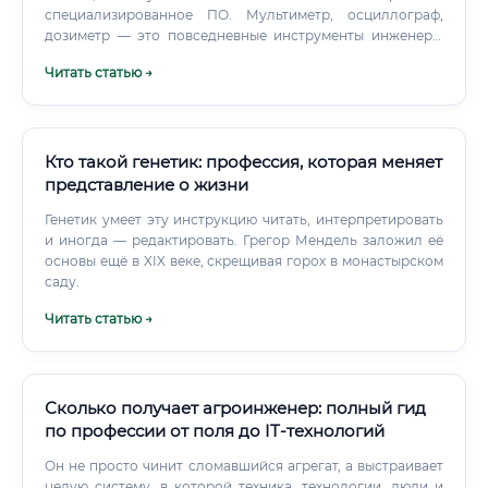
специализированное ПО. Мультиметр, осциллограф,
дозиметр — это повседневные инструменты инженера.
Инструкции, сервисные мануалы, схемы — главный
Читать статью →
источник информации.
Кто такой генетик: профессия, которая меняет
представление о жизни
Генетик умеет эту инструкцию читать, интерпретировать
и иногда — редактировать. Грегор Мендель заложил её
основы ещё в XIX веке, скрещивая горох в монастырском
саду.
Читать статью →
Сколько получает агроинженер: полный гид
по профессии от поля до IT-технологий
Он не просто чинит сломавшийся агрегат, а выстраивает
целую систему, в которой техника, технологии, люди и