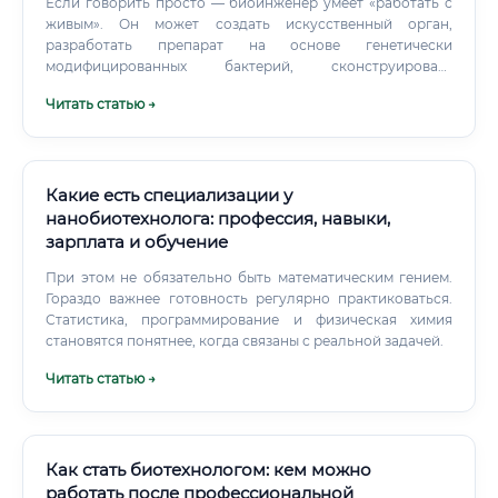
Если говорить просто — биоинженер умеет «работать с
живым». Он может создать искусственный орган,
разработать препарат на основе генетически
модифицированных бактерий, сконструировать
биосенсор для диагностики заболеваний или вырастить
Читать статью →
ткань для трансплантации прямо в лаборатории.
Какие есть специализации у
нанобиотехнолога: профессия, навыки,
зарплата и обучение
При этом не обязательно быть математическим гением.
Гораздо важнее готовность регулярно практиковаться.
Статистика, программирование и физическая химия
становятся понятнее, когда связаны с реальной задачей.
Читать статью →
Как стать биотехнологом: кем можно
работать после профессиональной