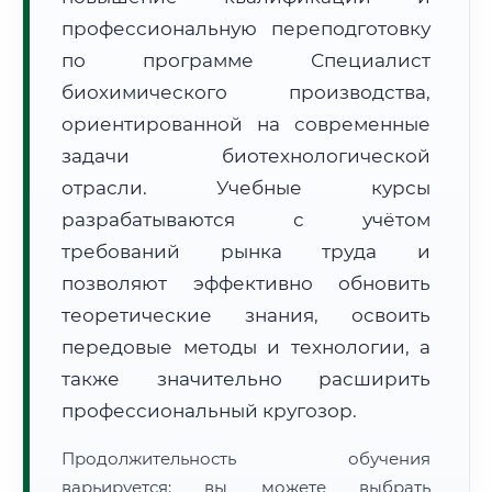
профессиональную переподготовку
по программе Специалист
биохимического производства,
ориентированной на современные
задачи биотехнологической
🚚
Расчет логистики оригиналов:
• Маршрут транзита:
~1 797 км
отрасли. Учебные курсы
• Экспресс-доставка СДЭК / Почтой:
3–4 рабочих дня
разрабатываются с учётом
📜 Документы и аккредитация
ФИС ФРДО
требований рынка труда и
позволяют эффективно обновить
теоретические знания, освоить
🔍
Нажмите на документ для увеличения и просмотра
передовые методы и технологии, а
также значительно расширить
профессиональный кругозор.
Продолжительность обучения
варьируется: вы можете выбрать