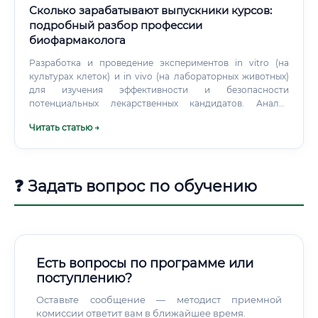
Сколько зарабатывают выпускники курсов:
подробный разбор профессии
биофармаколога
Разработка и проведение экспериментов in vitro (на
культурах клеток) и in vivo (на лабораторных животных)
для изучения эффективности и безопасности
потенциальных лекарственных кандидатов. Анализ
данных: Сбор, обработка и статистический анализ
Читать статью →
полученных экспериментальных данных. Интерпретация
результатов и формулирование выводов.
❓ Задать вопрос по обучению
Есть вопросы по программе или
поступлению?
Оставьте сообщение — методист приемной
комиссии ответит вам в ближайшее время.