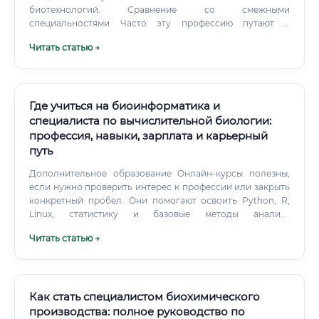
биотехнологий. Сравнение со смежными
специальностями Часто эту профессию путают с
инженером-экологом или биоинженером. Подробная
Читать статью →
сравнительная таблица специальностей Чем эта
специальность лучше?
Где учиться на биоинформатика и
специалиста по вычислительной биологии:
профессия, навыки, зарплата и карьерный
путь
Дополнительное образование Онлайн-курсы полезны,
если нужно проверить интерес к профессии или закрыть
конкретный пробел. Они помогают освоить Python, R,
Linux, статистику и базовые методы анализа
последовательностей. Но курс без практики редко
Читать статью →
приводит к трудоустройству.
Как стать специалистом биохимического
производства: полное руководство по