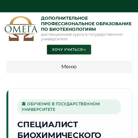
ДОПОЛНИТЕЛЬНОЕ
ПРОФЕССИОНАЛЬНОЕ ОБРАЗОВАНИЕ
ПО БИОТЕХНОЛОГИЯМ
дистанционные курсы в государственном
университете
ХОЧУ УЧИТЬСЯ
➜
Меню
💰 ПРОГРАММЫ И СТОИМОСТЬ
Стоимость по программам обучения "Биотехнологии"
🏛 ОБУЧЕНИЕ В ГОСУДАРСТВЕННОМ
УНИВЕРСИТЕТЕ
🏭
СПЕЦИАЛИСТ
БИОХИМИЧЕСКОГО
Г. ЧИРЧИК