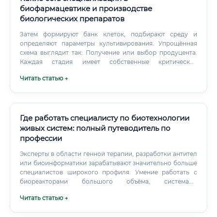
возможность для практики (волонтёрство в
биофармацевтике и производстве
лаборатории, стажировки) Изучите английский язык —
биологических препаратов
без него невозможно работать с актуальной научной
литературой Какие курсы выбрать 🎓 Рынок
Затем формируют банк клеток, подбирают среду и
дополнительного образования по биологии активно
определяют параметры культивирования. Упрощённая
развивается.
схема выглядит так: Получение или выбор продуцента.
Каждая стадия имеет собственные критические
параметры.
Читать статью →
Где работать специалисту по биотехнологии
живых систем: полный путеводитель по
профессии
Эксперты в области генной терапии, разработки антител
или биоинформатики зарабатывают значительно больше
специалистов широкого профиля. Умение работать с
биореакторами большого объёма, системами
хроматографической очистки или
Читать статью →
высокопроизводительным секвенированием ценится
работодателями и отражается в зарплате.