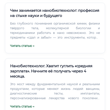
Чем занимается нанобиотехнолог: профессия
на стыке науки и будущего
Без глубокого понимания органической химии, физики
твёрдого тела, молекулярной биологии и
термодинамики работать в нано невозможно. Это не
предметы «сдал и забыл» — это инструменты, которые
используются ежедневно.
Читать статью →
Нанобиотехнолог. Хватит гуглить «средняя
зарплата». Начните её получать через 4
месяца.
Это мост между фундаментальной наукой и реальными
продуктами, которые меняют жизнь людей: вакцины,
диагностические тесты, имплантаты,
персонализированные лекарства нового поколения.
Круг обязанностей: что делает специалист каждый день
Читать статью →
Обязанности нанобиотехнолога варьируются в