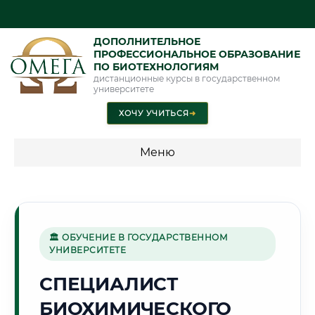
ДОПОЛНИТЕЛЬНОЕ
ПРОФЕССИОНАЛЬНОЕ ОБРАЗОВАНИЕ
ПО БИОТЕХНОЛОГИЯМ
дистанционные курсы в государственном
университете
ХОЧУ УЧИТЬСЯ
➜
Меню
💰 ПРОГРАММЫ И СТОИМОСТЬ
Стоимость по программам обучения "Биотехнологии"
🏛 ОБУЧЕНИЕ В ГОСУДАРСТВЕННОМ
УНИВЕРСИТЕТЕ
🌲
СПЕЦИАЛИСТ
БИОХИМИЧЕСКОГО
Г. КРАСНОЯРСК