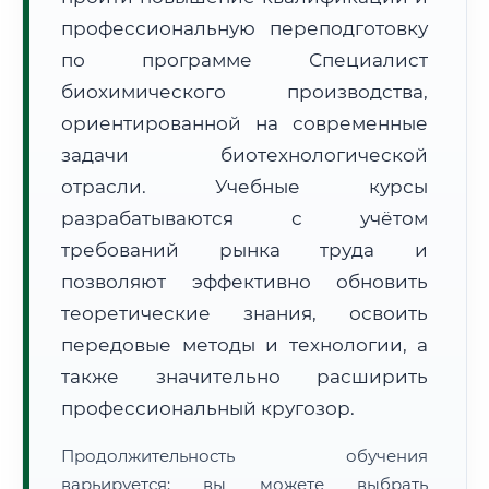
профессиональную переподготовку
по программе Специалист
биохимического производства,
ориентированной на современные
задачи биотехнологической
🚚
Расчет логистики оригиналов:
• Маршрут транзита:
~638 км
отрасли. Учебные курсы
• Экспресс-доставка СДЭК / Почтой:
1–2 рабочих дня
разрабатываются с учётом
📜 Документы и аккредитация
ФИС ФРДО
требований рынка труда и
позволяют эффективно обновить
теоретические знания, освоить
🔍
Нажмите на документ для увеличения и просмотра
передовые методы и технологии, а
также значительно расширить
профессиональный кругозор.
Продолжительность обучения
варьируется: вы можете выбрать