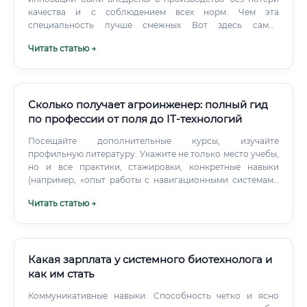
Можно ли войти в профессию без опыта ✅ Да, но с
качества и с соблюдением всех норм. Чем эта
оговорками.
специальность лучше смежных Вот здесь самое
интересное.
Читать статью →
Сколько получает агроинженер: полный гид
по профессии от поля до IT-технологий
Посещайте дополнительные курсы, изучайте
профильную литературу. Укажите не только место учебы,
но и все практики, стажировки, конкретные навыки
(например, «опыт работы с навигационными системами
Trimble», «навыки диагностики двигателей Cummins»).
Читать статью →
Какая зарплата у системного биотехнолога и
как им стать
Коммуникативные навыки: Способность четко и ясно