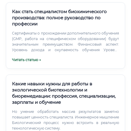
Как стать специалистом биохимического
производства: полное руководство по
профессии
Сертификаты о прохождении дополнительного обучения
(GMP, работа на специфическом оборудовании) будут
значительным преимуществом. Финансовый аспект:
Уровень дохода и окупаемость обучения Уровень
заработной платы напрямую зависит от опыта, региона и
Читать статью →
специфики компании (фармацевтика традиционно
платит больше, чем пищевая промышленность). Уровень
заработной платы специалиста биохимического
производства (в рублях, до вычета налогов) Где платят
больше всего?
Какие навыки нужны для работы в
экологической биотехнологии и
биоремедиации: профессия, специализации,
зарплаты и обучение
Но умение обработать массив результатов заметно
повышает ценность специалиста. Инженерное мышление
Биологический процесс нужно встроить в реальную
технологическую систему.