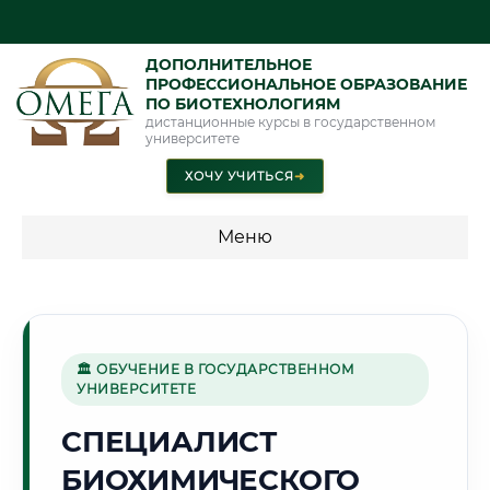
ДОПОЛНИТЕЛЬНОЕ
ПРОФЕССИОНАЛЬНОЕ ОБРАЗОВАНИЕ
ПО БИОТЕХНОЛОГИЯМ
дистанционные курсы в государственном
университете
ХОЧУ УЧИТЬСЯ
➜
Меню
💰 ПРОГРАММЫ И СТОИМОСТЬ
Стоимость по программам обучения "Биотехнологии"
🏛 ОБУЧЕНИЕ В ГОСУДАРСТВЕННОМ
УНИВЕРСИТЕТЕ
🏢
СПЕЦИАЛИСТ
БИОХИМИЧЕСКОГО
Г. ОДИНЦОВО