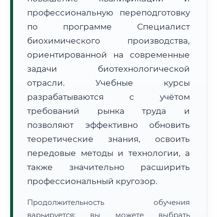
профессиональную переподготовку
по программе Специалист
биохимического производства,
ориентированной на современные
задачи биотехнологической
🚚
Расчет логистики оригиналов:
• Маршрут транзита:
~2 834 км
отрасли. Учебные курсы
• Экспресс-доставка СДЭК / Почтой:
4–6 рабочих дней
разрабатываются с учётом
📜 Документы и аккредитация
ФИС ФРДО
требований рынка труда и
позволяют эффективно обновить
теоретические знания, освоить
🔍
Нажмите на документ для увеличения и просмотра
передовые методы и технологии, а
также значительно расширить
профессиональный кругозор.
Продолжительность обучения
варьируется: вы можете выбрать