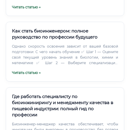
Читать статью →
Как стать биоинженером: полное
руководство по профессии будущего
Однако скорость освоения зависит от вашей базовой
подготовки: С чего начать обучение ✅ Шаг 1 — Оцените
свой текущий уровень знаний в биологии, химии и
математике ✅ Шаг 2 — Выберите специализацию
(биомедицина, биоинформатика, генная инженерия,
Читать статью →
биоматериалы) ✅ Шаг 3 — Запишитесь на онлайн-курс по
выбранному направлению ✅ Шаг 4 — Параллельно
изучайте английский язык — вся ключевая литература на
нём ✅ Шаг 5 — Найдите стажировку в лаборатории, НИИ
или биотехкомпании ✅ Шаг 6 — Начните вести
Где работать специалисту по
портфолио (проекты, эксперименты, публикации) ✅ Шаг
биоинжинирингу и менеджменту качества в
7 — Зарегистрируйтесь на платформах ResearchGate,
пищевой индустрии: полный гид по
LinkedIn, откликайтесь на вакансии Какие курсы лучше
профессии
выбрать 💡 Совет эксперта: выбирайте курсы с реальной
лабораторной практикой или проектной работой —
Биоинженер-менеджер качества обеспечивает, чтобы
теория без практики в биоинженерии не котируется.
инновации были внедрены в производство без потери