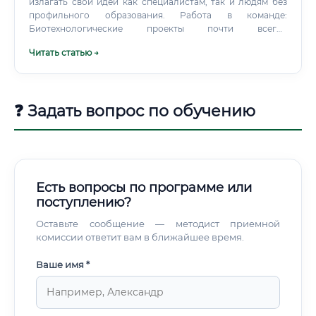
излагать свои идеи как специалистам, так и людям без
профильного образования. Работа в команде:
Биотехнологические проекты почти всегда
междисциплинарные и требуют слаженной работы
Читать статью →
биологов, программистов и инженеров. Уровень
заработной платы: анализ доходов Заработная плата
системного биотехнолога напрямую зависит от опыта,
набора навыков, региона и типа компании.
❓ Задать вопрос по обучению
Есть вопросы по программе или
поступлению?
Оставьте сообщение — методист приемной
комиссии ответит вам в ближайшее время.
Ваше имя *