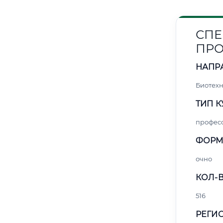
СПЕ
ПРО
НАПР
Биотех
ТИП К
профес
ФОРМ
очно
КОЛ-В
516
РЕГИО