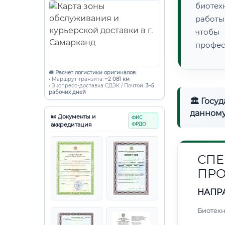
биотех
работы
чтобы
профес
🚚
Расчет логистики оригиналов:
• Маршрут транзита:
~2 081 км
• Экспресс-доставка СДЭК / Почтой:
3–5
рабочих дней
🏛 Госу
данному
📜 Документы и
ФИС
аккредитация
ФРДО
СПЕ
ПРО
НАПР
Биотех