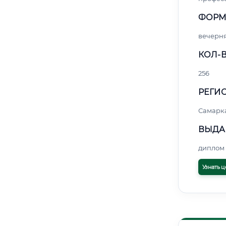
ФОРМ
вечерн
КОЛ-В
256
РЕГИО
Самарк
ВЫДА
диплом 
Узнать ц