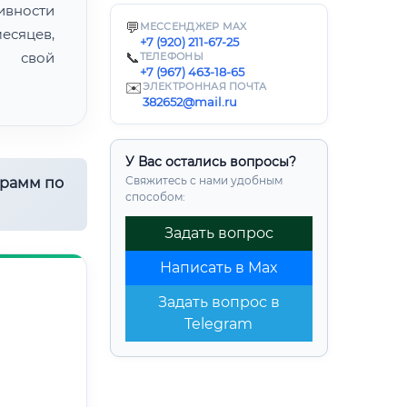
ивности
💬
МЕССЕНДЖЕР MAX
есяцев,
+7 (920) 211-67-25
ь свой
📞
ТЕЛЕФОНЫ
+7 (967) 463-18-65
✉️
ЭЛЕКТРОННАЯ ПОЧТА
382652@mail.ru
У Вас остались вопросы?
Свяжитесь с нами удобным
грамм по
способом:
Задать вопрос
Написать в Max
Задать вопрос в
Telegram