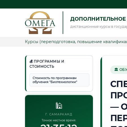
ДОПОЛНИТЕЛЬНОЕ
дистанционные курсы в госуда
Курсы (переподготовка, повышение квалифика
💰 ПРОГРАММЫ И
СТОИМОСТЬ
🏛 ОБ
Стоимость по программам
СП
обучения "Биотехнологии"
ПР
🕌
— 
Г. САМАРКАНД
ПЕ
Точное местное время: