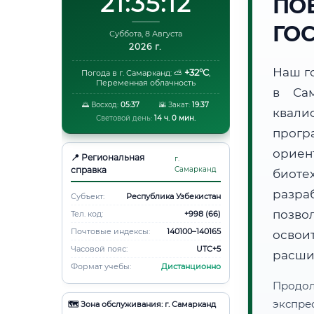
21:35:13
ПО
ГО
Суббота, 8 Августа
2026 г.
Наш г
+32°C
Погода в г. Самарканд:
⛅
,
Переменная облачность
в Са
🌅 Восход:
05:37
🌇 Закат:
19:37
квали
Световой день:
14 ч. 0 мин.
прогр
ори
📍 Региональная
г.
справка
Самарканд
биот
разра
Субъект:
Республика Узбекистан
позво
Тел. код:
+998 (66)
Почтовые индексы:
140100–140165
освоит
Часовой пояс:
UTC+5
расши
Формат учебы:
Дистанционно
Продо
экспре
🗺️ Зона обслуживания: г. Самарканд