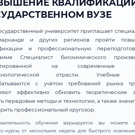
ВЫШЕНИЕ КВАЛИФИКАЦИИ
СУДАРСТВЕННОМ ВУЗЕ
осударственный университет приглашает специа
марканде и других регионов пройти повы
фикации и профессиональную переподгото
амме Специалист биохимического произво
ентированной на современные за
ехнологической отрасли. Учебные 
батываются с учётом требований рынка т
ляют эффективно обновить теоретические з
ь передовые методы и технологии, а также знач
рить профессиональный кругозор.
лжительность обучения варьируется: вы можете в
сс-курсы от нескольких недель для быстрого освоени