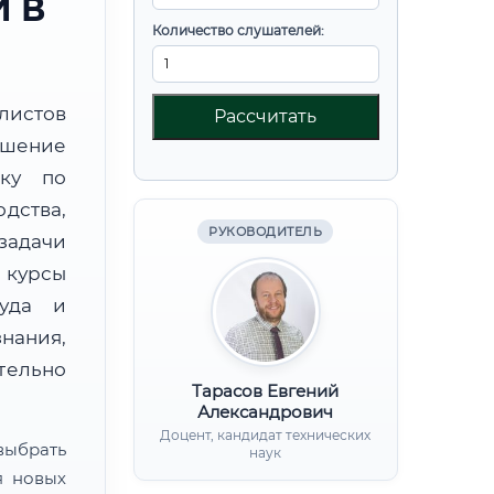
 В
Количество слушателей:
листов
Рассчитать
шение
вку по
дства,
РУКОВОДИТЕЛЬ
дачи
курсы
руда и
нания,
ительно
Тарасов Евгений
Александрович
Доцент, кандидат технических
ыбрать
наук
я новых