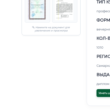
ТИП К
профес
ФОРМ
🔍
Нажмите на документ для
вечерн
увеличения и просмотра
КОЛ-В
1010
РЕГИО
Самарк
ВЫДА
диплом 
Узнать ц