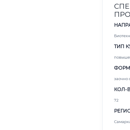
СПЕ
ПРО
НАПР
Биотех
ТИП К
повыше
ФОРМ
заочно 
КОЛ-В
72
РЕГИО
Самарк