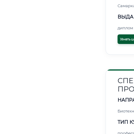
Самарк
ВЫДА
диплом 
Узнать ц
СПЕ
ПРО
НАПР
Биотех
ТИП К
профес