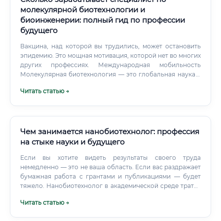
молекулярной биотехнологии и
биоинженерии: полный гид по профессии
будущего
Вакцина, над которой вы трудились, может остановить
эпидемию. Это мощная мотивация, которой нет во многих
других профессиях. Международная мобильность
Молекулярная биотехнология — это глобальная наука с
глобальным рынком труда.
Читать статью →
Чем занимается нанобиотехнолог: профессия
на стыке науки и будущего
Если вы хотите видеть результаты своего труда
немедленно — это не ваша область. Если вас раздражает
бумажная работа с грантами и публикациями — будет
тяжело. Нанобиотехнолог в академической среде тратит
на административную и писательскую работу почти
Читать статью →
столько же времени, сколько на лабораторные
эксперименты.