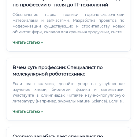
Отдельно стоит поговорить про инженерные навыки. Но
по профессии от поля до IT-технологий
промышленная биотехнология — это именно
Обеспечение парка техники горюче-смазочными
инженерная дисциплина. Надо понимать, как работает
материалами и запчастями. Разработка проектов по
биореактор как физический объект: теплообмен,
модернизации существующих и строительству новых
массоперенос кислорода, гидродинамику, кинетику
объектов: ферм, складов для хранения продукции, систем
реакций.
орошения, теплиц.
Читать статью →
В чем суть профессии: Специалист по
молекулярной робототехнике
Если вы школьник, делайте упор на углубленное
изучение химии, биологии, физики и математики.
Участвуйте в олимпиадах, читайте научно-популярную
литературу (например, журналы Nature, Science). Если вы
студент младших курсов, начинайте искать научного
Читать статью →
руководителя и лабораторию, чьи исследования вам
интересны.
Сколько зарабатывает специалист по