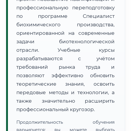
профессиональную переподготовку
по программе Специалист
биохимического производства,
ориентированной на современные
задачи биотехнологической
🚚
Расчет логистики оригиналов:
• Маршрут транзита:
~1 745 км
отрасли. Учебные курсы
• Экспресс-доставка СДЭК / Почтой:
2–3 рабочих дня
разрабатываются с учётом
📜 Документы и аккредитация
ФИС ФРДО
требований рынка труда и
позволяют эффективно обновить
теоретические знания, освоить
🔍
Нажмите на документ для увеличения и просмотра
передовые методы и технологии, а
также значительно расширить
профессиональный кругозор.
Продолжительность обучения
варьируется: вы можете выбрать