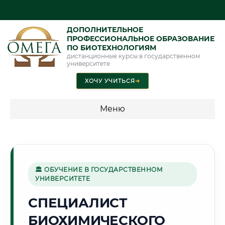
ДОПОЛНИТЕЛЬНОЕ
ПРОФЕССИОНАЛЬНОЕ ОБРАЗОВАНИЕ
ПО БИОТЕХНОЛОГИЯМ
дистанционные курсы в государственном
университете
ХОЧУ УЧИТЬСЯ
➜
Меню
💰 ПРОГРАММЫ И СТОИМОСТЬ
Стоимость по программам обучения "Биотехнологии"
🏛 ОБУЧЕНИЕ В ГОСУДАРСТВЕННОМ
УНИВЕРСИТЕТЕ
🏭
СПЕЦИАЛИСТ
БИОХИМИЧЕСКОГО
Г. СТЕРЛИТАМАК