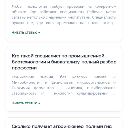
Любая технология требует проверки на конкретном
объекте. Где работают специалисты Рабочие места
связаны не только с научными институтами. Специалисты
нужны там, где есть промышленные стоки, отходы,
загрязнённые территории или задачи по снижению
Читать статью →
экологического риска.
Кто такой специалист по промышленной
биотехнологии и биокатализу: полный разбор
профессии
Технические знания, без которых никуда: ✅
Микробиология и физиология микроорганизмов ✅
Биохимия ферментов — кинетика, ингибирование,
стабильность ✅ Технология культивирования —
периодический, fed-batch, непрерывный процессы ✅
Читать статью →
Масштабирование (scale-up): принципы геометрического
и биохимического подобия ✅ Методы выделения и
очистки: хроматография, ультрафильтрация, экстракция
✅ Аналитика: ВЭЖХ, ГХ, спектрофотометрия, ИФА ✅ GMP
и регуляторные требования (особенно в фарме)
Сколько получает агроинженер: полный гид