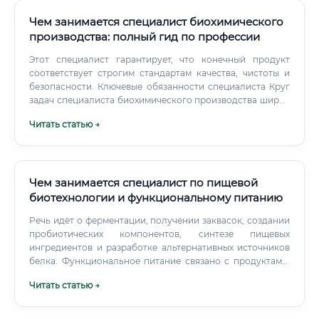
стандартами (ГОСТ, ISO).
Чем занимается специалист биохимического
производства: полный гид по профессии
Этот специалист гарантирует, что конечный продукт
соответствует строгим стандартам качества, чистоты и
безопасности. Ключевые обязанности специалиста Круг
задач специалиста биохимического производства широк
и варьируется в зависимости от конкретного
Читать статью →
предприятия и занимаемой должности.
Чем занимается специалист по пищевой
биотехнологии и функциональному питанию
Речь идёт о ферментации, получении заквасок, создании
пробиотических компонентов, синтезе пищевых
ингредиентов и разработке альтернативных источников
белка. Функциональное питание связано с продуктами,
которые не только обеспечивают организм энергией и
Читать статью →
питательными веществами, но и обладают
дополнительными полезными свойствами.