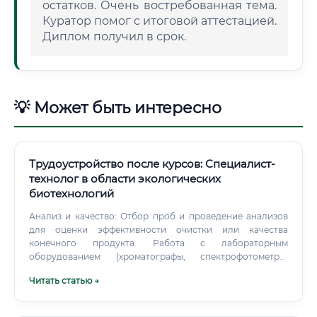
остатков. Очень востребованная тема.
Куратор помог с итоговой аттестацией.
Диплом получил в срок.
💡 Может быть интересно
Трудоустройство после курсов: Специалист-
технолог в области экологических
биотехнологий
Анализ и качество: Отбор проб и проведение анализов
для оценки эффективности очистки или качества
конечного продукта. Работа с лабораторным
оборудованием (хроматографы, спектрофотометры,
микроскопы). Ведение документации: Составление
Читать статью →
технологических карт, инструкций, протоколов
исследований и отчетов о проделанной работе в
соответствии с нормативными требованиями и