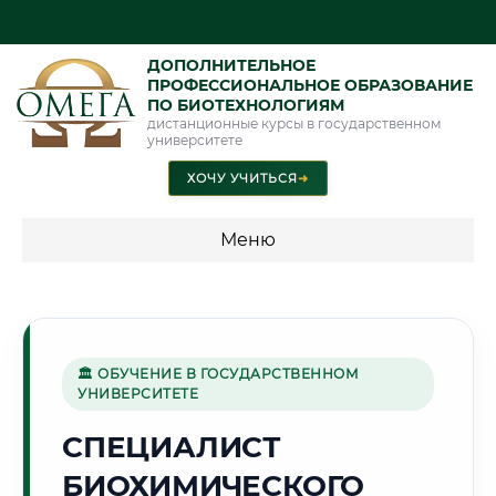
ДОПОЛНИТЕЛЬНОЕ
ПРОФЕССИОНАЛЬНОЕ ОБРАЗОВАНИЕ
ПО БИОТЕХНОЛОГИЯМ
дистанционные курсы в государственном
университете
ХОЧУ УЧИТЬСЯ
➜
Меню
💰 ПРОГРАММЫ И СТОИМОСТЬ
Стоимость по программам обучения "Биотехнологии"
🏛 ОБУЧЕНИЕ В ГОСУДАРСТВЕННОМ
УНИВЕРСИТЕТЕ
🛢️
СПЕЦИАЛИСТ
БИОХИМИЧЕСКОГО
Г. ТЮМЕНЬ