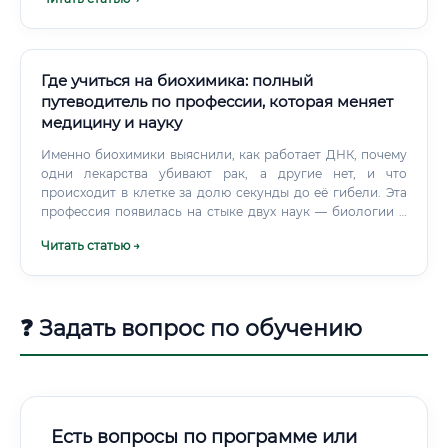
биотех Одно из самых захватывающих направлений.
Где учиться на биохимика: полный
путеводитель по профессии, которая меняет
медицину и науку
Именно биохимики выяснили, как работает ДНК, почему
одни лекарства убивают рак, а другие нет, и что
происходит в клетке за долю секунды до её гибели. Эта
профессия появилась на стыке двух наук — биологии и
химии. Но если думать, что биохимик просто «немного
Читать статью →
биолог и немного химик», то это грубое упрощение.
❓ Задать вопрос по обучению
Есть вопросы по программе или