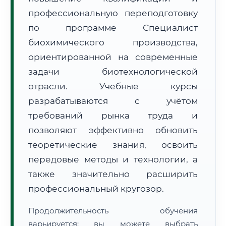
профессиональную переподготовку
по программе Специалист
биохимического производства,
ориентированной на современные
задачи биотехнологической
🚚
Расчет логистики оригиналов:
• Маршрут транзита:
~1 102 км
отрасли. Учебные курсы
• Экспресс-доставка СДЭК / Почтой:
2–3 рабочих дня
разрабатываются с учётом
📜 Документы и аккредитация
ФИС ФРДО
требований рынка труда и
позволяют эффективно обновить
теоретические знания, освоить
🔍
Нажмите на документ для увеличения и просмотра
передовые методы и технологии, а
также значительно расширить
профессиональный кругозор.
Продолжительность обучения
варьируется: вы можете выбрать