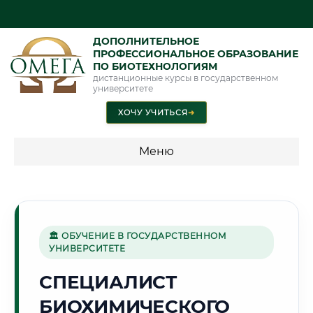
ДОПОЛНИТЕЛЬНОЕ
ПРОФЕССИОНАЛЬНОЕ ОБРАЗОВАНИЕ
ПО БИОТЕХНОЛОГИЯМ
дистанционные курсы в государственном
университете
ХОЧУ УЧИТЬСЯ
➜
Меню
💰 ПРОГРАММЫ И СТОИМОСТЬ
Стоимость по программам обучения "Биотехнологии"
🏛 ОБУЧЕНИЕ В ГОСУДАРСТВЕННОМ
УНИВЕРСИТЕТЕ
⛪
СПЕЦИАЛИСТ
БИОХИМИЧЕСКОГО
Г. ВЛАДИМИР