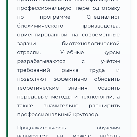
профессиональную переподготовку
по программе Специалист
биохимического производства,
ориентированной на современные
задачи биотехнологической
🚚
Расчет логистики оригиналов:
• Маршрут транзита:
~2 633 км
отрасли. Учебные курсы
• Экспресс-доставка СДЭК / Почтой:
4–6 рабочих дней
разрабатываются с учётом
📜 Документы и аккредитация
ФИС ФРДО
требований рынка труда и
позволяют эффективно обновить
теоретические знания, освоить
🔍
Нажмите на документ для увеличения и просмотра
передовые методы и технологии, а
также значительно расширить
профессиональный кругозор.
Продолжительность обучения
варьируется: вы можете выбрать