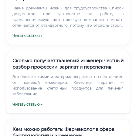
Какие документы нужны для трудоустройства Список
документов при устройстве на работу в
фармацевтическую или пищевую компанию немного
отличается от стандартного, потому что отрасль строго
регулируется. Стандартный пакет документов Паспорт —
Читать статью →
основной документ, удостоверяющий личность Трудовая
книжка (бумажная или сведения о трудовой
деятельности — форма СТД-Р, если вы перешли на
электронную трудовую) СНИЛС — страховой номер
индивидуального лицевого счёта ИНН —
Сколько получает тканевый инженер: честный
идентификационный номер налогоплательщика
разбор профессии, зарплат и перспектив
Документ об образовании — диплом о высшем
Это ближе к химии и материаловедению, но неотделимо
образовании с приложением (вкладышем). Именно
от тканевой инженерии. Клеточная терапия —
приложение важно, так как в нём перечислены
использование клеточных продуктов для лечения
дисциплины и оценки Дополнительные документы для
заболеваний.
биотехнолога Санитарная книжка (медицинская книжка)
— обязательна для работников пищевых предприятий и
Читать статью →
отдельных фармацевтических производств.
Кем можно работать: Фармаколог в сфере
биотехнологий и инженерии