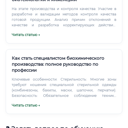
На этапе производства и контроля качества: Участие в
разработке и валидации методов контроля качества
готовой продукции. Анализ причин отклонений в
качестве и разработка корректирующих действий.
Навыки и компетенции: Что должен знать и уметь
Читать статью →
фармаколог Это высокотехнологичная профессия,
требующая серьезной междисциплинарной подготовки.
Как стать специалистом биохимического
производства: полное руководство по
профессии
Ключевые особенности: Стерильность: Многие зоны
требуют ношения специальной стерильной одежды
(комбинезоны, бахилы, маски, шапочки, перчатки).
Безопасность: Обязательное соблюдение техники
безопасности при работе с оборудованием под
Читать статью →
давлением, химическими реагентами и биологическими
агентами. Климат-контроль: В производственных
помещениях поддерживается строгий температурно-
влажностный режим, необходимый для технологии.