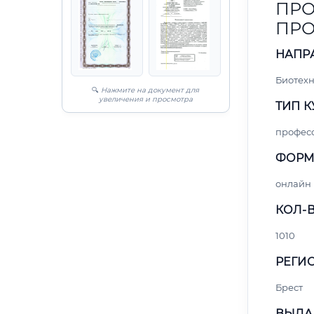
ПРО
ПР
НАПР
Биотех
🔍
Нажмите на документ для
увеличения и просмотра
ТИП К
профес
ФОРМ
онлайн
КОЛ-В
1010
РЕГИО
Брест
ВЫДА