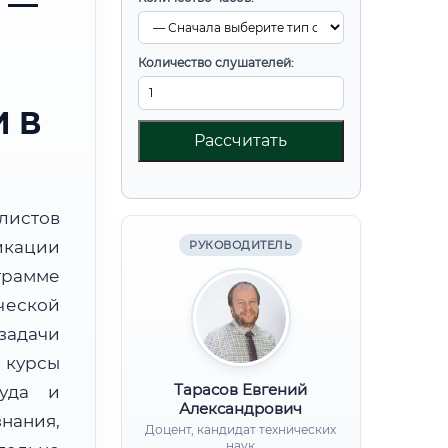
 —
Количество слушателей:
 В
Рассчитать
листов
икации
РУКОВОДИТЕЛЬ
рамме
ческой
задачи
курсы
Тарасов Евгений
руда и
Александрович
нания,
Доцент, кандидат технических
наук