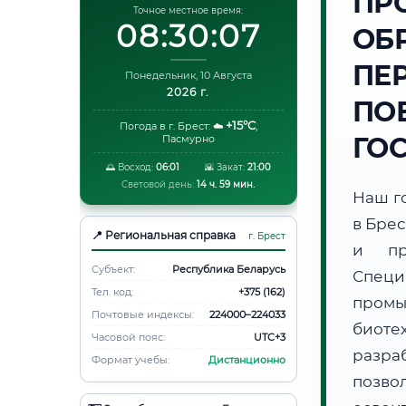
ПР
Точное местное время:
08:30:08
ОБ
ПЕ
Понедельник, 10 Августа
2026 г.
ПО
+15°C
Погода в г. Брест:
☁️
,
ГО
Пасмурно
🌅 Восход:
06:01
🌇 Закат:
21:00
Световой день:
14 ч. 59 мин.
Наш г
в Бре
📍 Региональная справка
г. Брест
и пр
Субъект:
Республика Беларусь
Специ
Тел. код:
+375 (162)
промы
Почтовые индексы:
224000–224033
биот
Часовой пояс:
UTC+3
разра
Формат учебы:
Дистанционно
позво