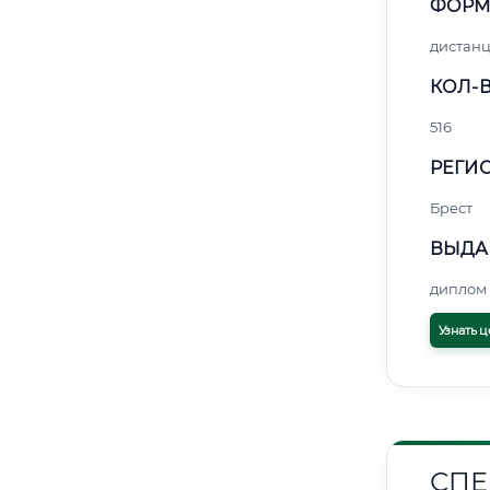
ФОРМ
дистан
КОЛ-В
516
РЕГИО
Брест
ВЫДА
диплом 
Узнать ц
СПЕ