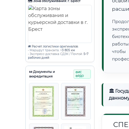
освоит
🗺️ Зона обслуживания: г. Брест
расши
Продо
экспре
биотех
работы
🚚
Расчет логистики оригиналов:
• Маршрут транзита:
~3 805 км
чтобы
• Экспресс-доставка СДЭК / Почтой:
5–7
рабочих дней
профес
📜 Документы и
ФИС
аккредитация
ФРДО
🏛 Госу
данному
СПЕ