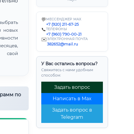
ительно
💬
МЕССЕНДЖЕР MAX
ыбрать
+7 (920) 211-67-25
📞
ТЕЛЕФОНЫ
я новых
+7 (960) 790-00-21
ивности
✉️
ЭЛЕКТРОННАЯ ПОЧТА
382652@mail.ru
есяцев,
ь свой
У Вас остались вопросы?
Свяжитесь с нами удобным
способом:
Задать вопрос
грамм по
Написать в Max
Задать вопрос в
Telegram