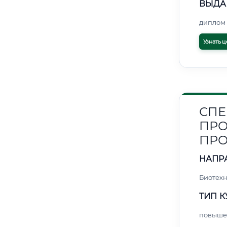
ВЫДА
диплом 
Узнать ц
СПЕ
ПРО
ПР
НАПР
Биотех
ТИП К
повыше