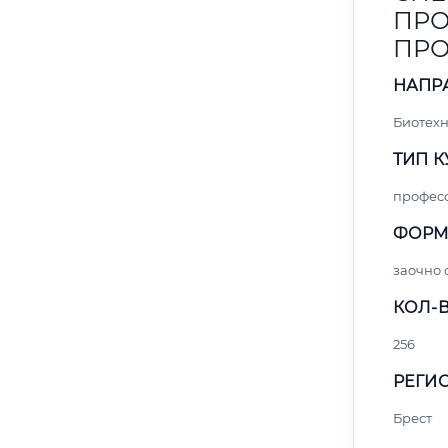
ПРО
ПР
НАПР
Биотех
ТИП К
профес
ФОРМ
заочно 
КОЛ-В
256
РЕГИО
Брест