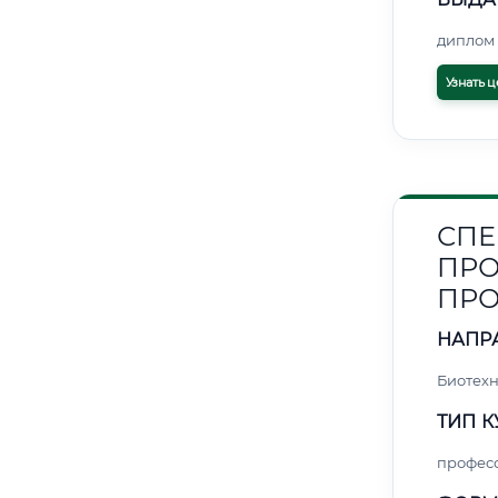
диплом 
Узнать ц
СПЕ
ПРО
ПР
НАПР
Биотех
ТИП К
профес