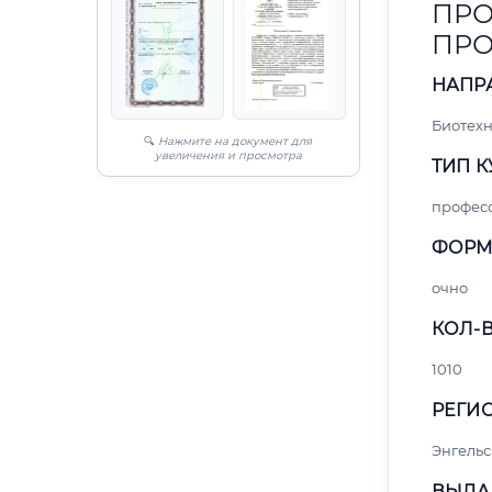
ПРО
ПР
НАПР
Биотех
🔍
Нажмите на документ для
увеличения и просмотра
ТИП К
профес
ФОРМ
очно
КОЛ-В
1010
РЕГИО
Энгельс
ВЫДА