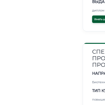
ВЫДА
диплом 
Узнать ц
СПЕ
ПРО
ПР
НАПР
Биотех
ТИП К
повыше