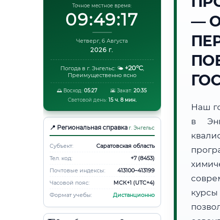
ПР
Точное местное время:
09:49:18
— 
ПЕ
Четверг, 6 Августа
2026 г.
ПО
+20°C
Погода в г. Энгельс:
🌤️
,
ГО
Преимущественно ясно
🌅 Восход:
05:27
🌇 Закат:
20:35
Световой день:
15 ч. 8 мин.
Наш г
в Эн
📍 Региональная справка
г. Энгельс
квали
Субъект:
Саратовская область
прогр
Тел. код:
+7 (8453)
хими
Почтовые индексы:
413100–413199
совре
Часовой пояс:
МСК+1 (UTC+4)
курсы
Формат учебы:
Дистанционно
позво