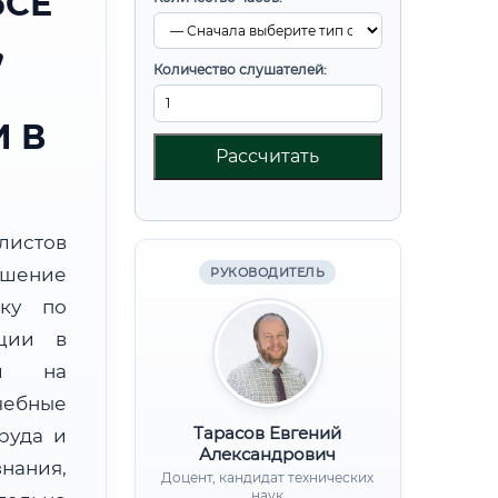
ЬСЕ
,
Количество слушателей:
 В
Рассчитать
листов
шение
РУКОВОДИТЕЛЬ
вку по
кции в
ой на
чебные
Тарасов Евгений
руда и
Александрович
нания,
Доцент, кандидат технических
наук