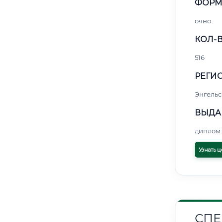
ФОРМ
очно
КОЛ-В
516
РЕГИО
Энгельс
ВЫДА
диплом 
Узнать ц
СПЕ