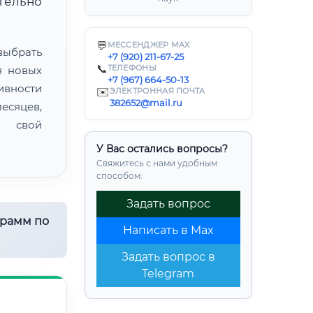
ительно
💬
МЕССЕНДЖЕР MAX
ыбрать
+7 (920) 211-67-25
📞
ТЕЛЕФОНЫ
я новых
+7 (967) 664-50-13
ивности
✉️
ЭЛЕКТРОННАЯ ПОЧТА
382652@mail.ru
есяцев,
ь свой
У Вас остались вопросы?
Свяжитесь с нами удобным
способом:
Задать вопрос
грамм по
Написать в Max
Задать вопрос в
Telegram