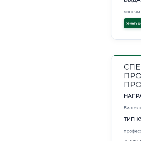
диплом 
Узнать ц
СПЕ
ПРО
ПР
НАПР
Биотех
ТИП К
профес