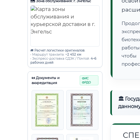
освоит
🗺️ Зона обслуживания: г. Энгельс
расши
Продо
экспре
биотех
работы
🚚
Расчет логистики оригиналов:
• Маршрут транзита:
~2 452 км
чтобы
• Экспресс-доставка СДЭК / Почтой:
4–6
рабочих дней
профес
📜 Документы и
ФИС
аккредитация
ФРДО
🏛 Госу
данному
СПЕ