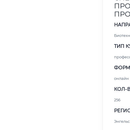
ПРО
ПР
НАПР
Биотех
ТИП К
профес
ФОРМ
онлайн
КОЛ-В
256
РЕГИО
Энгельс