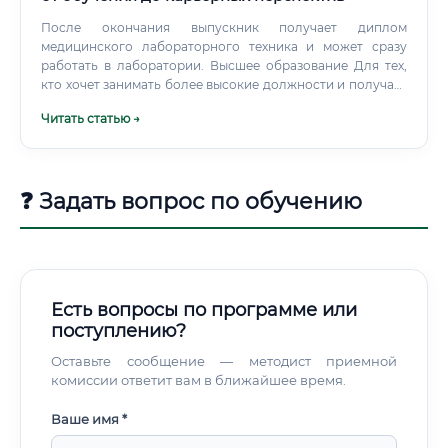
После окончания выпускник получает диплом
медицинского лабораторного техника и может сразу
работать в лаборатории. Высшее образование Для тех,
кто хочет занимать более высокие должности и получать
соответствующую зарплату, нужно высшее образование.
Читать статью →
Можно поступить: На специальность «Медицинская
биохимия» (06.05.01) — срок обучения 5 лет На
специальность «Медицинская кибернетика» (30.05.03) На
специальность «Клиническая лабораторная
❓ Задать вопрос по обучению
диагностика» (в рамках ординатуры после медицинского
факультета) Также подходят биологические,
биохимические и биомедицинские специальности с
последующей переподготовкой Путь 3.
Есть вопросы по программе или
поступлению?
Оставьте сообщение — методист приемной
комиссии ответит вам в ближайшее время.
Ваше имя *