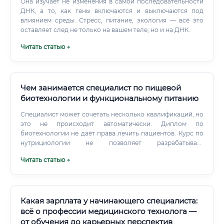
Она изучает не изменения в самой последовательности
ДНК, а то, как гены включаются и выключаются под
влиянием среды. Стресс, питание, экология — всё это
оставляет след не только на вашем теле, но и на ДНК.
Читать статью →
Чем занимается специалист по пищевой
биотехнологии и функциональному питанию
Специалист может сочетать несколько квалификаций, но
это не происходит автоматически. Диплом по
биотехнологии не даёт права лечить пациентов. Курс по
нутрициологии не позволяет разрабатывать
промышленную технологию без соответствующей
Читать статью →
подготовки.
Какая зарплата у начинающего специалиста:
всё о профессии медицинского технолога —
от обучения до карьерных перспектив