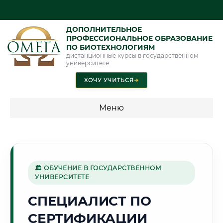
ДОПОЛНИТЕЛЬНОЕ
ПРОФЕССИОНАЛЬНОЕ ОБРАЗОВАНИЕ
ПО БИОТЕХНОЛОГИЯМ
дистанционные курсы в государственном
университете
ХОЧУ УЧИТЬСЯ
➜
Меню
💰 ПРОГРАММЫ И СТОИМОСТЬ
Стоимость по программам обучения "Биотехнологии"
🏛 ОБУЧЕНИЕ В ГОСУДАРСТВЕННОМ
УНИВЕРСИТЕТЕ
⚒️
СПЕЦИАЛИСТ ПО
СЕРТИФИКАЦИИ
Г. МАГНИТОГОРСК