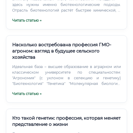
здесь нужны именно биотехнологические подходы.
Отрасль биотехнологий растёт быстрее химической, а
значит, перспективы у биотехнолога в долгосрочном
Читать статью →
плане выше.
Насколько востребована профессия ГМО-
агроном: взгляд в будущее сельского
хозяйства
Идеальная база – высшее образование в аграрном или
классическом университете по специальностям:
"Агрономия" (с уклоном в селекцию и генетику)
"Биотехнология" "Генетика" "Молекулярная биология"
Ключевым является междисциплинарный подход. Вам
Читать статью →
нужно понимать как процессы, происходящие в клетке
растения, так и то, как это растение будет чувствовать
себя на поле площадью в тысячу гектаров. Еще во время
учебы в вузе ищите любые возможности для стажировок:
Работа в лабораториях на кафедре.
Кто такой генетик: профессия, которая меняет
представление о жизни