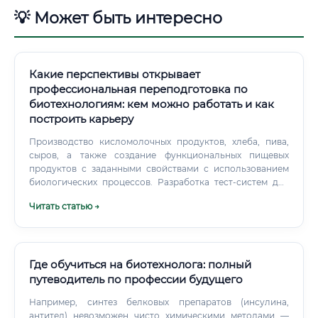
💡 Может быть интересно
Какие перспективы открывает
профессиональная переподготовка по
биотехнологиям: кем можно работать и как
построить карьеру
Производство кисломолочных продуктов, хлеба, пива,
сыров, а также создание функциональных пищевых
продуктов с заданными свойствами с использованием
биологических процессов. Разработка тест-систем для
диагностики заболеваний, генетического тестирования,
Читать статью →
экологического мониторинга.
Где обучиться на биотехнолога: полный
путеводитель по профессии будущего
Например, синтез белковых препаратов (инсулина,
антител) невозможен чисто химическими методами —