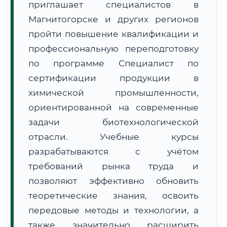
приглашает специалистов в
Магнитогорске и других регионов
пройти повышение квалификации и
профессиональную переподготовку
по программе Специалист по
🚚
Расчет логистики оригиналов:
сертификации продукции в
• Маршрут транзита:
~1 559 км
• Экспресс-доставка СДЭК / Почтой:
2–3 рабочих дня
химической промышленности,
ориентированной на современные
📜 Документы и аккредитация
ФИС ФРДО
задачи биотехнологической
отрасли. Учебные курсы
разрабатываются с учётом
🔍
Нажмите на документ для увеличения и просмотра
требований рынка труда и
позволяют эффективно обновить
теоретические знания, освоить
передовые методы и технологии, а
также значительно расширить