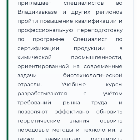
приглашает специалистов во
Владикавказе и других регионов
пройти повышение квалификации и
профессиональную переподготовку
по программе Специалист по
🚚
Расчет логистики оригиналов:
сертификации продукции в
• Маршрут транзита:
~3 042 км
• Экспресс-доставка СДЭК / Почтой:
4–6 рабочих дней
химической промышленности,
ориентированной на современные
📜 Документы и аккредитация
ФИС ФРДО
задачи биотехнологической
отрасли. Учебные курсы
разрабатываются с учётом
🔍
Нажмите на документ для увеличения и просмотра
требований рынка труда и
позволяют эффективно обновить
теоретические знания, освоить
передовые методы и технологии, а
также значительно расширить