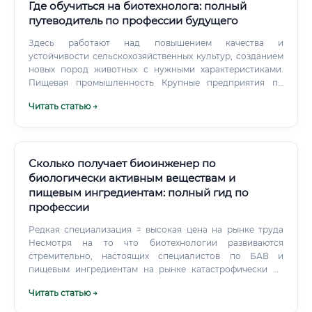
Где обучиться на биотехнолога: полный
путеводитель по профессии будущего
Здесь работают над повышением качества и
устойчивости сельскохозяйственных культур, созданием
новых пород животных с нужными характеристиками.
Пищевая промышленность Крупные предприятия по
производству молочных продуктов, напитков,
Читать статью →
хлебобулочных изделий активно используют
биотехнологические процессы. Такие компании, как
«Данон», «Вимм-Билль-Данн», «Efes», нуждаются в
специалистах для контроля ферментации, разработки
новых продуктов.
Сколько получает биоинженер по
биологически активным веществам и
пищевым ингредиентам: полный гид по
профессии
Редкая специализация = высокая цена на рынке труда
Несмотря на то что биотехнологии развиваются
стремительно, настоящих специалистов по БАВ и
пищевым ингредиентам на рынке катастрофически не
хватает. Большинство выпускников идут в смежные,
Читать статью →
более очевидные направления. Те, кто выбирает эту
нишу, оказываются в условиях почти нулевой