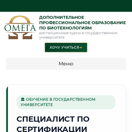
ДОПОЛНИТЕЛЬНОЕ
ПРОФЕССИОНАЛЬНОЕ ОБРАЗОВАНИЕ
ПО БИОТЕХНОЛОГИЯМ
дистанционные курсы в государственном
университете
ХОЧУ УЧИТЬСЯ
➜
Меню
💰 ПРОГРАММЫ И СТОИМОСТЬ
Стоимость по программам обучения "Биотехнологии"
🏛 ОБУЧЕНИЕ В ГОСУДАРСТВЕННОМ
УНИВЕРСИТЕТЕ
🏔️
СПЕЦИАЛИСТ ПО
СЕРТИФИКАЦИИ
Г. ВЛАДИКАВКАЗ