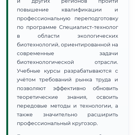
и других регионов пройти
повышение квалификации и
профессиональную переподготовку
по программе Специалист-технолог
в области экологических
🚚
Расчет логистики оригиналов:
биотехнологий, ориентированной на
• Маршрут транзита:
~569 км
• Экспресс-доставка СДЭК / Почтой:
1–2 рабочих дня
современные задачи
биотехнологической отрасли.
📜 Документы и аккредитация
ФИС ФРДО
Учебные курсы разрабатываются с
учётом требований рынка труда и
позволяют эффективно обновить
🔍
Нажмите на документ для увеличения и просмотра
теоретические знания, освоить
передовые методы и технологии, а
также значительно расширить
профессиональный кругозор.