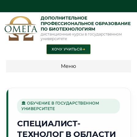
ДОПОЛНИТЕЛЬНОЕ
ПРОФЕССИОНАЛЬНОЕ ОБРАЗОВАНИЕ
ПО БИОТЕХНОЛОГИЯМ
дистанционные курсы в государственном
университете
ХОЧУ УЧИТЬСЯ
➜
Меню
💰 ПРОГРАММЫ И СТОИМОСТЬ
Стоимость по программам обучения "Биотехнологии"
🏛 ОБУЧЕНИЕ В ГОСУДАРСТВЕННОМ
УНИВЕРСИТЕТЕ
🏔️
СПЕЦИАЛИСТ-
ТЕХНОЛОГ В ОБЛАСТИ
Г. АБАКАН