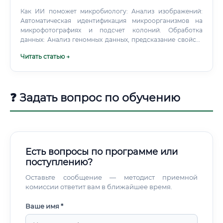
собственные лаборатории или консультируют
Как ИИ поможет микробиологу: Анализ изображений:
медицинские учреждения.
Автоматическая идентификация микроорганизмов на
микрофотографиях и подсчет колоний. Обработка
данных: Анализ геномных данных, предсказание свойств
белков, выявление маркеров заболеваний.
Читать статью →
Прогнозирование: Моделирование эпидемий,
предсказание развития антибиотикорезистентности.
❓ Задать вопрос по обучению
Есть вопросы по программе или
поступлению?
Оставьте сообщение — методист приемной
комиссии ответит вам в ближайшее время.
Ваше имя *