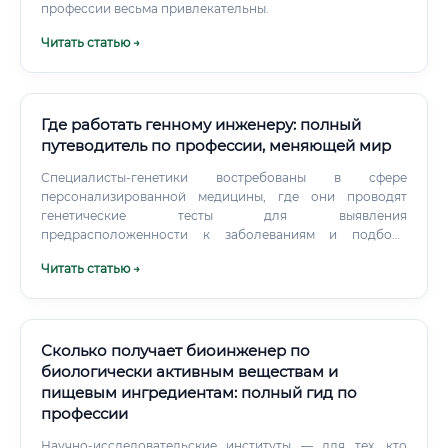
профессии весьма привлекательны.
Читать статью →
Где работать генному инженеру: полный
путеводитель по профессии, меняющей мир
Специалисты-генетики востребованы в сфере
персонализированной медицины, где они проводят
генетические тесты для выявления
предрасположенности к заболеваниям и подбора
индивидуального лечения. Компании, производящие
Читать статью →
продукты питания, нанимают генных инженеров для
разработки и контроля использования ГМО-
компонентов, а также для создания новых штаммов
дрожжей и заквасок с улучшенными свойствами.
Сколько получает биоинженер по
биологически активным веществам и
пищевым ингредиентам: полный гид по
профессии
Научно-исследовательские институты — для тех, кто