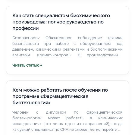
Как стать специалистом биохимического
производства: полное руководство по
профессии
Безопасность: Обязательное соблюдение техники
безопасности при работе с оборудованием под
давлением, химическими реагентами и биологическими
агентами. Климат-контроль: В производственных
помещениях поддерживается строгий температурно-
Читать статью →
влажностный режим, необходимый для технологии.
Физическая активность: Работа сочетает в себе
мониторинг процессов за компьютером и передвижение
по производственной площадке для контроля
оборудования и отбора проб.
Кем можно работать после обучения по
программе «Фармацевтическая
биотехнология»
Человек с дипломом по фармацевтической
биотехнологии может работать в клинических
исследованиях (это лишь одно из направлений), тогда
как узкий специалист по CRA не сможет легко перейти на