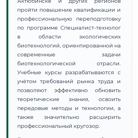
Актюбинске и других регионов
пройти повышение квалификации и
профессиональную переподготовку
по программе Специалист-технолог
в области экологических
🚚
Расчет логистики оригиналов:
биотехнологий, ориентированной на
• Маршрут транзита:
~1 910 км
• Экспресс-доставка СДЭК / Почтой:
3–5 рабочих дней
современные задачи
биотехнологической отрасли.
📜 Документы и аккредитация
ФИС ФРДО
Учебные курсы разрабатываются с
учётом требований рынка труда и
позволяют эффективно обновить
🔍
Нажмите на документ для увеличения и просмотра
теоретические знания, освоить
передовые методы и технологии, а
также значительно расширить
профессиональный кругозор.