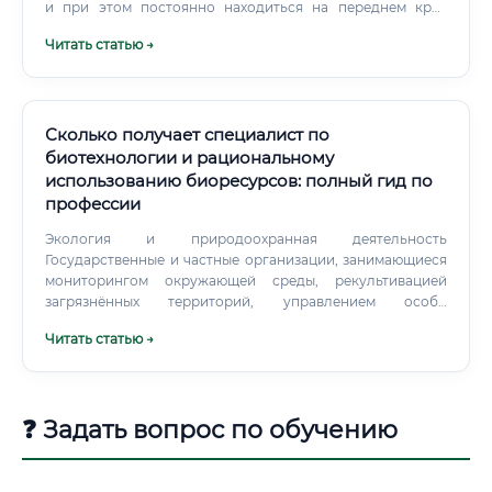
и при этом постоянно находиться на переднем крае
медицинских технологий, общаясь с врачами и понимая
Читать статью →
суть их работы. Это невероятно расширяет кругозор и
делает специалиста по-настоящему незаменимым.
Сколько получает специалист по
биотехнологии и рациональному
использованию биоресурсов: полный гид по
профессии
Экология и природоохранная деятельность
Государственные и частные организации, занимающиеся
мониторингом окружающей среды, рекультивацией
загрязнённых территорий, управлением особо
охраняемыми природными территориями. Энергетика
Читать статью →
Производство биогаза, биоэтанола, биодизеля — это
быстро растущий сектор, особенно в контексте
глобального перехода к возобновляемым источникам
энергии. Научно-исследовательские институты и
❓ Задать вопрос по обучению
университеты РАН, отраслевые НИИ, университеты —
традиционные места работы для тех, кто хочет
заниматься фундаментальной наукой.