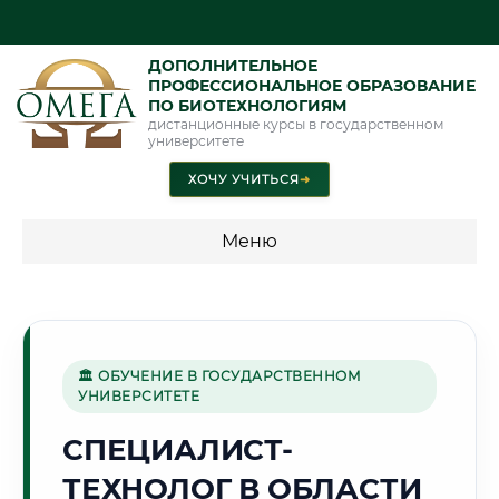
ДОПОЛНИТЕЛЬНОЕ
ПРОФЕССИОНАЛЬНОЕ ОБРАЗОВАНИЕ
ПО БИОТЕХНОЛОГИЯМ
дистанционные курсы в государственном
университете
ХОЧУ УЧИТЬСЯ
➜
Меню
💰 ПРОГРАММЫ И СТОИМОСТЬ
Стоимость по программам обучения "Биотехнологии"
🏛 ОБУЧЕНИЕ В ГОСУДАРСТВЕННОМ
УНИВЕРСИТЕТЕ
🌅
СПЕЦИАЛИСТ-
ТЕХНОЛОГ В ОБЛАСТИ
Г. АКТЮБИНСК