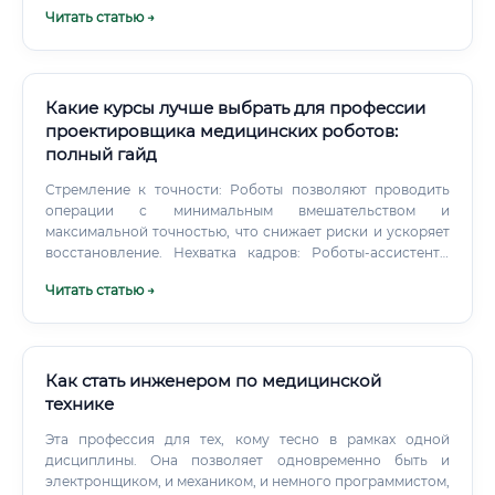
производство или в R&D. Биотехнологическое
Читать статью →
образование — более широкая и фундаментальная база.
Почему фармацевтическая биотехнология выигрывает в
целом Подведём итог сравнению.
Какие курсы лучше выбрать для профессии
проектировщика медицинских роботов:
полный гайд
Стремление к точности: Роботы позволяют проводить
операции с минимальным вмешательством и
максимальной точностью, что снижает риски и ускоряет
восстановление. Нехватка кадров: Роботы-ассистенты
могут взять на себя рутинные задачи, освобождая время
Читать статью →
высококвалифицированных врачей для более сложной
работы. Новые вызовы: Пандемии показали
необходимость автоматизации в диагностике и уходе за
больными.
Как стать инженером по медицинской
технике
Эта профессия для тех, кому тесно в рамках одной
дисциплины. Она позволяет одновременно быть и
электронщиком, и механиком, и немного программистом,