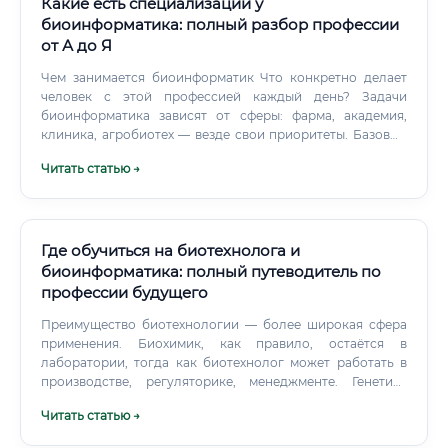
Какие есть специализации у
биоинформатика: полный разбор профессии
от А до Я
Чем занимается биоинформатик Что конкретно делает
человек с этой профессией каждый день? Задачи
биоинформатика зависят от сферы: фарма, академия,
клиника, агробиотех — везде свои приоритеты. Базовый
набор задач выглядит примерно так: 🧬 Анализ геномных
Читать статью →
и транскриптомных данных (RNA-seq, WGS, WES) 🔬 Поиск
мутаций, вариантов, структурных перестроек в ДНК 💊
Предсказание структуры белков и их взаимодействий 📊
Визуализация больших биологических данных 🧫
Разработка и поддержка биоинформатических
Где обучиться на биотехнолога и
пайплайнов 🤖 Применение машинного обучения к
биоинформатика: полный путеводитель по
биомедицинским задачам 📁 Работа с публичными
профессии будущего
базами данных: NCBI, Ensembl, UniProt Ни один из этих
пунктов не существует в изоляции.
Преимущество биотехнологии — более широкая сфера
применения. Биохимик, как правило, остаётся в
лаборатории, тогда как биотехнолог может работать в
производстве, регуляторике, менеджменте. Генетика
Генетики изучают наследственность и изменчивость
Читать статью →
организмов.