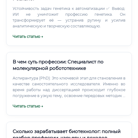
Устойчивость задач генетика к автоматизации ✅ Вывод:
ИИ не уничтожит профессию генетика. Он
трансформирует её — устранив рутину и усилив
аналитическую и творческую составляющую.
Читать статью →
В чем суть профессии: Специалист по
молекулярной робототехнике
Аспирантура (PhD): Это ключевой этап для становления в
качестве самостоятельного исследователя. Именно во
время работы над диссертацией происходит глубокое
погружение в узкую тему, освоение передовых методик и
создание собственного научного задела. Практический
Читать статью →
опыт: Уже со студенческих лет крайне важно стремиться
попасть на стажировку или работу в профильную
лабораторию, чтобы получить практические навыки,
которые невозможно освоить только по учебникам.
Сколько зарабатывает биотехнолог: полный
разбор профессии, карьеры и доходов