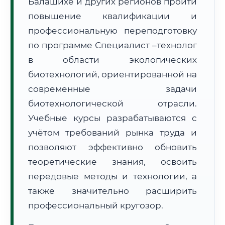
Балашихе и других регионов пройти
повышение квалификации и
профессиональную переподготовку
по программе Специалист –технолог
в области экологических
🚚
Расчет логистики оригиналов:
биотехнологий, ориентированной на
• Маршрут транзита:
~2 790 км
• Экспресс-доставка СДЭК / Почтой:
4–6 рабочих дней
современные задачи
биотехнологической отрасли.
📜 Документы и аккредитация
ФИС ФРДО
Учебные курсы разрабатываются с
учётом требований рынка труда и
позволяют эффективно обновить
🔍
Нажмите на документ для увеличения и просмотра
теоретические знания, освоить
передовые методы и технологии, а
также значительно расширить
профессиональный кругозор.