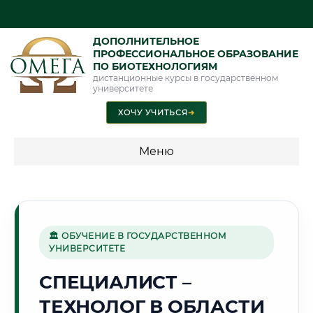
ДОПОЛНИТЕЛЬНОЕ
ПРОФЕССИОНАЛЬНОЕ ОБРАЗОВАНИЕ
ПО БИОТЕХНОЛОГИЯМ
дистанционные курсы в государственном
университете
ХОЧУ УЧИТЬСЯ
➜
Меню
💰 ПРОГРАММЫ И СТОИМОСТЬ
Стоимость по программам обучения "Биотехнологии"
🏛 ОБУЧЕНИЕ В ГОСУДАРСТВЕННОМ
УНИВЕРСИТЕТЕ
🏢
СПЕЦИАЛИСТ –
ТЕХНОЛОГ В ОБЛАСТИ
Г. БАЛАШИХА