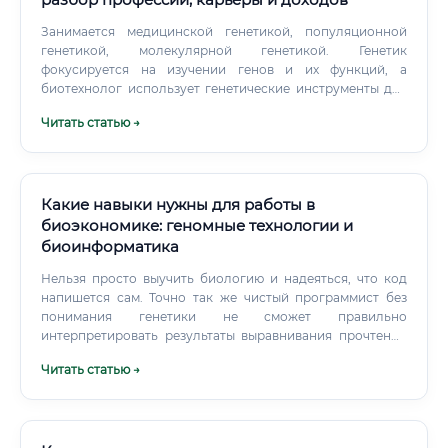
Занимается медицинской генетикой, популяционной
генетикой, молекулярной генетикой. Генетик
фокусируется на изучении генов и их функций, а
биотехнолог использует генетические инструменты для
создания продуктов. Биотехнолог объединяет знания
Читать статью →
генетики с инженерными навыками, что делает его более
ценным для коммерческих компаний.
Какие навыки нужны для работы в
биоэкономике: геномные технологии и
биоинформатика
Нельзя просто выучить биологию и надеяться, что код
напишется сам. Точно так же чистый программист без
понимания генетики не сможет правильно
интерпретировать результаты выравнивания прочтений
NGS. Давайте сравним эти направления по уровню входа
Читать статью →
и ключевым задачам.