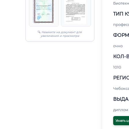
Биотех
ТИП К
профес
🔍
Нажмите на документ для
ФОРМ
увеличения и просмотра
очно
КОЛ-В
1010
РЕГИО
Чебокс
ВЫДА
диплом 
Узнать ц