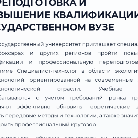
РЕПОДГОТОВКА И
ВЫШЕНИЕ КВАЛИФИКАЦИИ
СУДАРСТВЕННОМ ВУЗЕ
осударственный университет приглашает специа
боксарах и других регионов пройти повы
фикации и профессиональную переподгото
амме Специалист-технолог в области экологи
хнологий, ориентированной на современные 
ехнологической отрасли. Учебные 
батываются с учётом требований рынка т
ляют эффективно обновить теоретические з
ь передовые методы и технологии, а также знач
рить профессиональный кругозор.
лжительность обучения варьируется: вы можете в