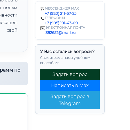
я новых
💬
МЕССЕНДЖЕР MAX
+7 (920) 211-67-25
ивности
📞
ТЕЛЕФОНЫ
есяцев,
+7 (905) 191-43-09
✉️
ЭЛЕКТРОННАЯ ПОЧТА
ь свой
382652@mail.ru
У Вас остались вопросы?
Свяжитесь с нами удобным
способом:
грамм по
Задать вопрос
Написать в Max
Задать вопрос в
Telegram