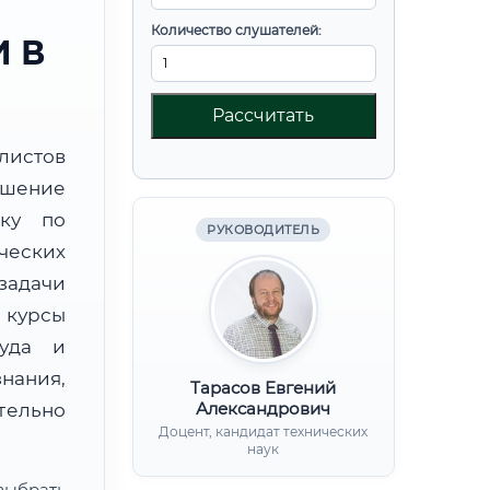
Количество слушателей:
 В
Рассчитать
листов
шение
вку по
РУКОВОДИТЕЛЬ
ческих
задачи
курсы
руда и
нания,
Тарасов Евгений
Александрович
ительно
Доцент, кандидат технических
наук
ыбрать