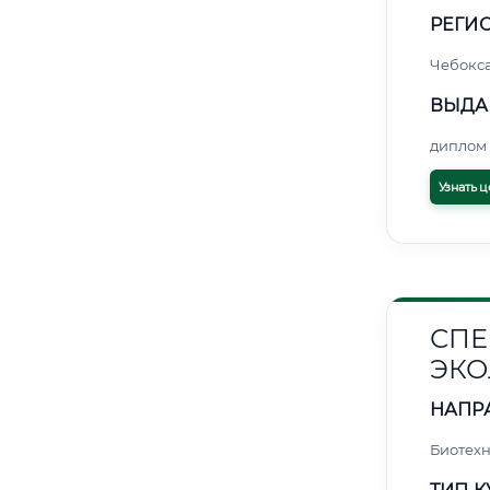
РЕГИО
Чебокс
ВЫДА
диплом 
Узнать ц
СПЕ
ЭКО
НАПР
Биотех