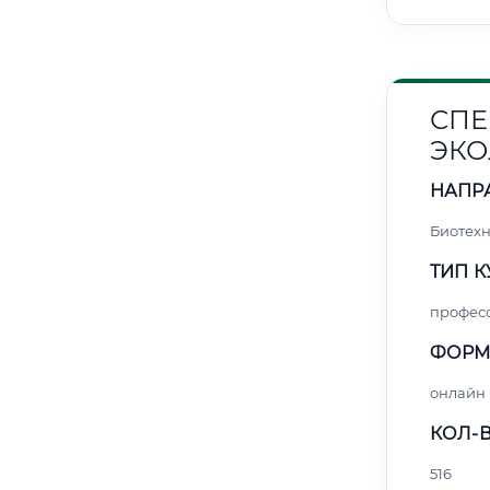
СПЕ
ЭКО
НАПР
Биотех
ТИП К
профес
ФОРМ
онлайн
КОЛ-В
516