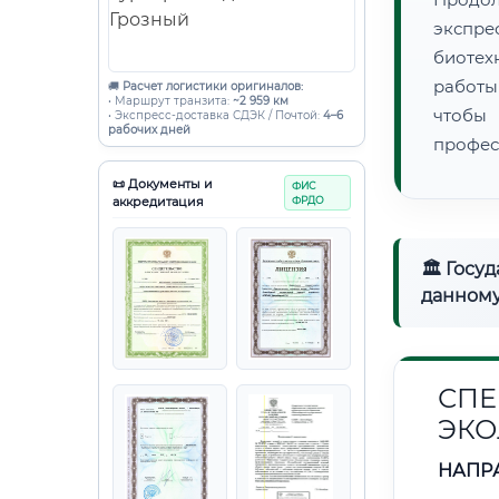
экспре
биотех
работы
🚚
Расчет логистики оригиналов:
• Маршрут транзита:
~2 959 км
чтобы
• Экспресс-доставка СДЭК / Почтой:
4–6
рабочих дней
профес
📜 Документы и
ФИС
аккредитация
ФРДО
🏛 Госу
данному
СПЕ
ЭКО
НАПР