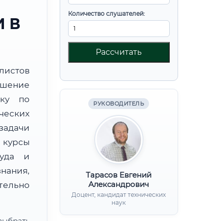
Количество слушателей:
 В
Рассчитать
листов
шение
вку по
РУКОВОДИТЕЛЬ
ческих
задачи
курсы
руда и
нания,
Тарасов Евгений
Александрович
ительно
Доцент, кандидат технических
наук
ыбрать