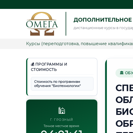
ДОПОЛНИТЕЛЬНОЕ
дистанционные курсы в госуда
Курсы (переподготовка, повышение квалифика
💰 ПРОГРАММЫ И
СТОИМОСТЬ
🏛 ОБ
Стоимость по программам
СП
обучения "Биотехнологии"
ОБ
🕌
БИ
Г. ГРОЗНЫЙ
ОБ
Точное местное время: