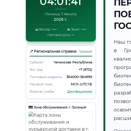
04:01:42
ПЕ
ПО
Пятница, 7 Августа
2026 г.
ГО
🌅 Восход:
--:--
🌇 Закат:
--:--
Световой день:
--
Наш г
в Гр
📍 Региональная справка
г. Грозный
квали
Субъект:
Чеченская Республика
прогр
Тел. код:
+7 (8712)
биоте
Почтовые индексы:
364000–364999
биот
Часовой пояс:
МСК (UTC+3)
Формат учебы:
Дистанционно
разра
позво
🗺️ Зона обслуживания: г. Грозный
освоит
расши
Продо