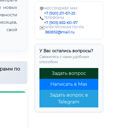
я новых
💬
МЕССЕНДЖЕР MAX
+7 (920) 211-67-25
ивности
📞
ТЕЛЕФОНЫ
есяцев,
+7 (905) 832-60-97
✉️
ЭЛЕКТРОННАЯ ПОЧТА
ь свой
382652@mail.ru
У Вас остались вопросы?
Свяжитесь с нами удобным
способом:
грамм по
Задать вопрос
Написать в Max
Задать вопрос в
Telegram