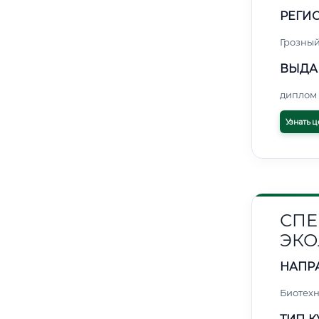
РЕГИО
Грозны
ВЫДА
диплом 
Узнать ц
СПЕ
ЭКО
НАПР
Биотех