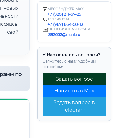
я новых
💬
МЕССЕНДЖЕР MAX
+7 (920) 211-67-25
ивности
📞
ТЕЛЕФОНЫ
есяцев,
+7 (967) 664-50-13
✉️
ЭЛЕКТРОННАЯ ПОЧТА
ь свой
382652@mail.ru
У Вас остались вопросы?
Свяжитесь с нами удобным
способом:
грамм по
Задать вопрос
Написать в Max
Задать вопрос в
Telegram