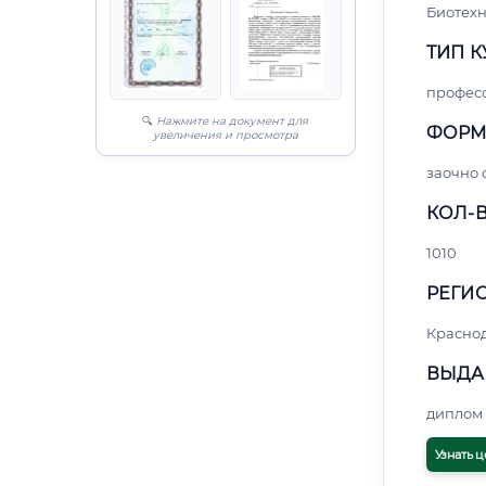
Биотех
ТИП К
профес
🔍
Нажмите на документ для
ФОРМ
увеличения и просмотра
заочно
КОЛ-В
1010
РЕГИО
Красно
ВЫДА
диплом 
Узнать ц