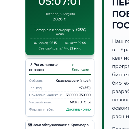
05:07:02
ПЕ
ПО
Четверг, 6 Августа
2026 г.
ГО
+23°C
Погода в г. Краснодар:
☀️
,
Ясно
Наш г
🌅 Восход:
05:15
🌇 Закат:
19:44
Световой день:
14 ч. 29 мин.
в Кр
квали
📍 Региональная
г.
прогр
справка
Краснодар
биоте
Субъект:
Краснодарский край
биот
Тел. код:
+7 (861)
разра
Почтовые индексы:
350000–350999
позво
Часовой пояс:
МСК (UTC+3)
освоит
Формат учебы:
Дистанционно
расши
🗺️ Зона обслуживания: г. Краснодар
Продо