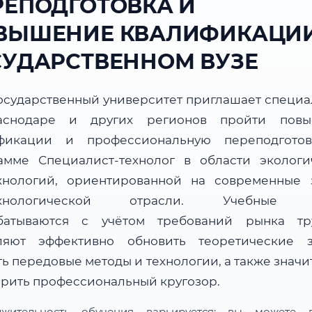
РЕПОДГОТОВКА И
ВЫШЕНИЕ КВАЛИФИКАЦИИ
СУДАРСТВЕННОМ ВУЗЕ
осударственный университет приглашает специа
аснодаре и других регионов пройти повы
фикации и профессиональную переподгото
амме Специалист-технолог в области экологи
хнологий, ориентированной на современные 
ехнологической отрасли. Учебные 
батываются с учётом требований рынка т
ляют эффективно обновить теоретические з
ь передовые методы и технологии, а также знач
рить профессиональный кругозор.
лжительность обучения варьируется: вы можете в