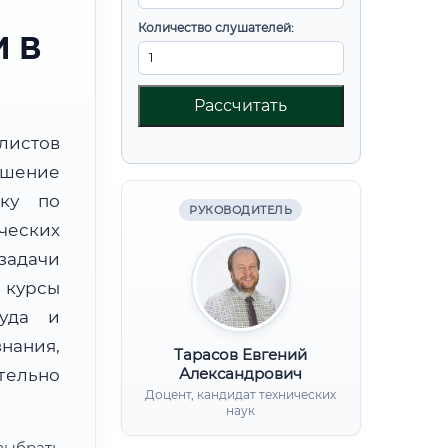
Количество слушателей:
 В
Рассчитать
листов
шение
вку по
РУКОВОДИТЕЛЬ
ческих
задачи
курсы
руда и
нания,
Тарасов Евгений
Александрович
ительно
Доцент, кандидат технических
наук
ыбрать