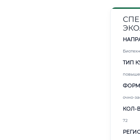
СПЕ
ЭКО
НАПР
Биотех
ТИП К
повыше
ФОРМ
очно-за
КОЛ-В
72
РЕГИО