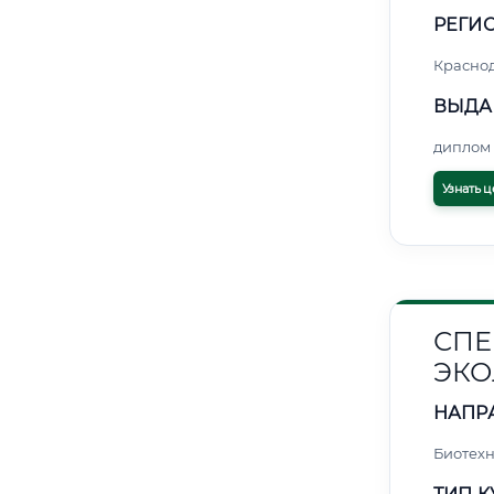
РЕГИО
Красно
ВЫДА
диплом 
Узнать ц
СПЕ
ЭКО
НАПР
Биотех