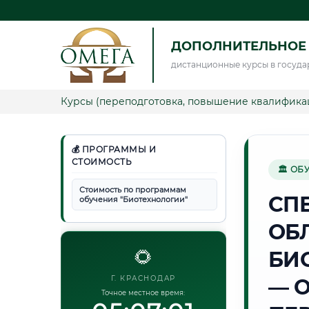
ДОПОЛНИТЕЛЬНОЕ
дистанционные курсы в госуда
Курсы (переподготовка, повышение квалифика
💰 ПРОГРАММЫ И
СТОИМОСТЬ
🏛 ОБ
Стоимость по программам
СП
обучения "Биотехнологии"
ОБ
🌻
БИ
Г. КРАСНОДАР
— 
Точное местное время: