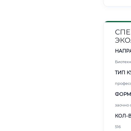
СПЕ
ЭКО
НАПР
Биотех
ТИП К
профес
ФОРМ
заочно 
КОЛ-В
516