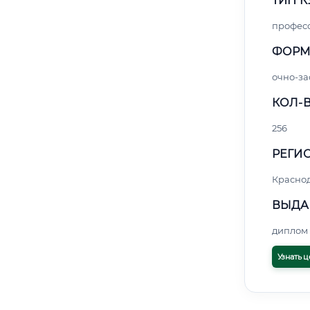
ТИП К
профес
ФОРМ
очно-за
КОЛ-В
256
РЕГИО
Красно
ВЫДА
диплом 
Узнать ц