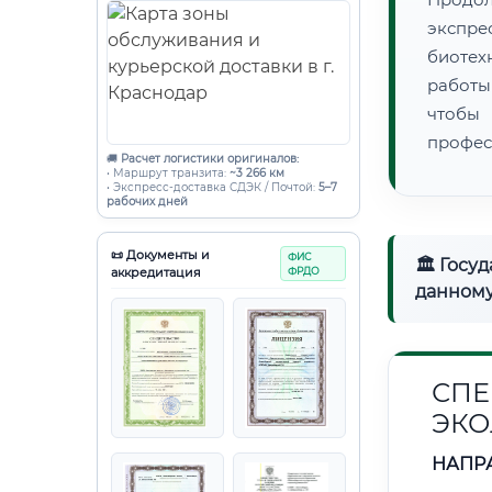
экспре
биотех
работы
чтобы
профес
🚚
Расчет логистики оригиналов:
• Маршрут транзита:
~3 266 км
• Экспресс-доставка СДЭК / Почтой:
5–7
рабочих дней
📜 Документы и
ФИС
🏛 Госу
аккредитация
ФРДО
данному
СПЕ
ЭКО
НАПР