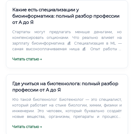
Какие есть специализации у
биоинформатика: полный разбор профессии
от А до Я
Стартапы могут предлагать меньше деньгами, но
компенсировать опционами. Что реально влияет на
зарплату биоинформатика: 💰 Специализация в ML —
самая высокооплачиваемая ниша 💰 Опыт работы с
клиническими данными и сертификации 💰 Публикации в
Читать статью →
Nature, Cell, Science — значительно повышают ценность 💰
Знание специфических инструментов (Illumina DRAGEN,
Cromwell, Nextflow) 💰 Английский язык на уровне работы
с документацией и командой Академия в большинстве
стран платит меньше индустрии.
Где учиться на биотехнолога: полный разбор
профессии от А до Я
Кто такой биотехнолог Биотехнолог — это специалист,
который работает на стыке биологии, химии, физики и
инженерии. Это человек, который буквально создаёт
новые вещества, организмы, препараты и процессы,
используя живые системы — клетки, бактерии, ферменты,
Читать статью →
гены.