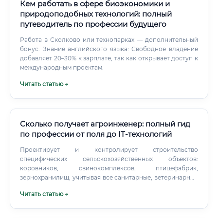
Кем работать в сфере биоэкономики и
природоподобных технологий: полный
путеводитель по профессии будущего
Работа в Сколково или технопарках — дополнительный
бонус. Знание английского языка: Свободное владение
добавляет 20–30% к зарплате, так как открывает доступ к
международным проектам.
Читать статью →
Сколько получает агроинженер: полный гид
по профессии от поля до IT-технологий
Проектирует и контролирует строительство
специфических сельскохозяйственных объектов:
коровников, свинокомплексов, птицефабрик,
зернохранилищ, учитывая все санитарные, ветеринарные
и технологические нормы. Кому подойдет профессия:
Читать статью →
портрет идеального кандидата Чтобы стать успешным
агроинженером, одного желания работать «на земле»
недостаточно.