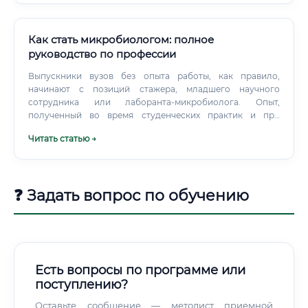
Как стать микробиологом: полное
руководство по профессии
Выпускники вузов без опыта работы, как правило,
начинают с позиций стажера, младшего научного
сотрудника или лаборанта-микробиолога. Опыт,
полученный во время студенческих практик и при
написании курсовых/дипломных работ, является
Читать статью →
значительным преимуществом.
❓ Задать вопрос по обучению
Есть вопросы по программе или
поступлению?
Оставьте сообщение — методист приемной