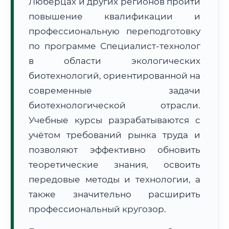
Люберцах и других регионов пройти
повышение квалификации и
профессиональную переподготовку
по программе Специалист-технолог
в области экологических
🚚
Расчет логистики оригиналов:
биотехнологий, ориентированной на
• Маршрут транзита:
~2 797 км
• Экспресс-доставка СДЭК / Почтой:
4–6 рабочих дней
современные задачи
биотехнологической отрасли.
📜 Документы и аккредитация
ФИС ФРДО
Учебные курсы разрабатываются с
учётом требований рынка труда и
позволяют эффективно обновить
🔍
Нажмите на документ для увеличения и просмотра
теоретические знания, освоить
передовые методы и технологии, а
также значительно расширить
профессиональный кругозор.