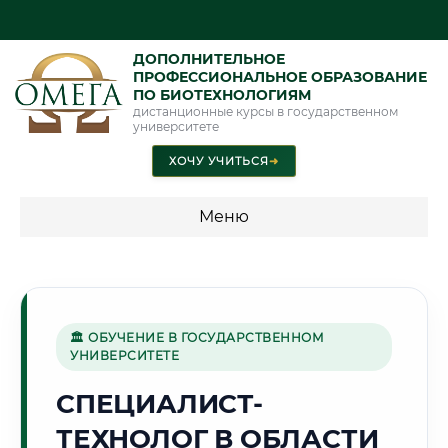
ДОПОЛНИТЕЛЬНОЕ
ПРОФЕССИОНАЛЬНОЕ ОБРАЗОВАНИЕ
ПО БИОТЕХНОЛОГИЯМ
дистанционные курсы в государственном
университете
ХОЧУ УЧИТЬСЯ
➜
Меню
💰 ПРОГРАММЫ И СТОИМОСТЬ
Стоимость по программам обучения "Биотехнологии"
🏛 ОБУЧЕНИЕ В ГОСУДАРСТВЕННОМ
УНИВЕРСИТЕТЕ
🏢
СПЕЦИАЛИСТ-
ТЕХНОЛОГ В ОБЛАСТИ
Г. ЛЮБЕРЦЫ