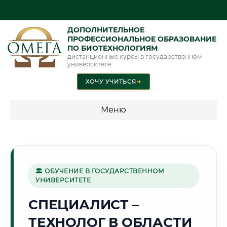
ДОПОЛНИТЕЛЬНОЕ
ПРОФЕССИОНАЛЬНОЕ ОБРАЗОВАНИЕ
ПО БИОТЕХНОЛОГИЯМ
дистанционные курсы в государственном
университете
ХОЧУ УЧИТЬСЯ
➜
Меню
💰 ПРОГРАММЫ И СТОИМОСТЬ
Стоимость по программам обучения "Биотехнологии"
🏛 ОБУЧЕНИЕ В ГОСУДАРСТВЕННОМ
УНИВЕРСИТЕТЕ
🏔️
СПЕЦИАЛИСТ –
ТЕХНОЛОГ В ОБЛАСТИ
Г. НАЛЬЧИК