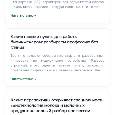
Стандартный (5/2): Характерен для ведущих технологов,
начальников отделов, сотрудников R&D и отделов
качества. Их задача — дневной контроль, планирование,
Читать статью →
анализ и работа с документацией.
Какие навыки нужны для работы
биоинженером: разбираем профессию без
глянца
Третьи открывают собственные стартапы, разрабатывая
инновационные медицинские устройства. Разброс
огромный, и это одна из причин, почему профессия
привлекает людей с самыми разными интересами. Какие
есть специализации у биоинженера Внутри профессии
Читать статью →
существует целая экосистема направлений.
Какие перспективы открывает специальность
«Биотехнология молока и молочных
продуктов»: полный разбор профессии