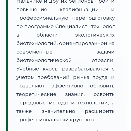
Нальчике и других регионов пройти
повышение квалификации и
профессиональную переподготовку
по программе Специалист –технолог
в области экологических
🚚
Расчет логистики оригиналов:
биотехнологий, ориентированной на
• Маршрут транзита:
~3 076 км
• Экспресс-доставка СДЭК / Почтой:
4–6 рабочих дней
современные задачи
биотехнологической отрасли.
📜 Документы и аккредитация
ФИС ФРДО
Учебные курсы разрабатываются с
учётом требований рынка труда и
позволяют эффективно обновить
🔍
Нажмите на документ для увеличения и просмотра
теоретические знания, освоить
передовые методы и технологии, а
также значительно расширить
профессиональный кругозор.