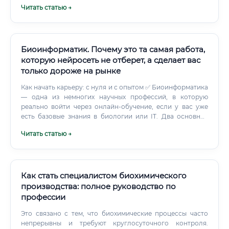
Читать статью →
Биоинформатик. Почему это та самая работа,
которую нейросеть не отберет, а сделает вас
только дороже на рынке
Как начать карьеру: с нуля и с опытом ✅ Биоинформатика
— одна из немногих научных профессий, в которую
реально войти через онлайн-обучение, если у вас уже
есть базовые знания в биологии или IT. Два основных
пути: Путь 1 — Из биологии в IT: У вас есть биологическое
Читать статью →
образование Вы изучаете программирование (Python, R)
Начинаете с биостатистики и анализа данных
Постепенно переходите к геномным инструментам Путь 2
— Из IT в биологию: У вас есть навыки программирования
/ анализа данных Вы осваиваете молекулярную биологию
Как стать специалистом биохимического
и генетику Изучаете специализированные
производства: полное руководство по
биоинформатические инструменты Начинаете с позиции
профессии
data analyst в биомедицинской компании 💡 Оба пути
рабочие. Главное — понять свою точку входа и двигаться
Это связано с тем, что биохимические процессы часто
последовательно.
непрерывны и требуют круглосуточного контроля.