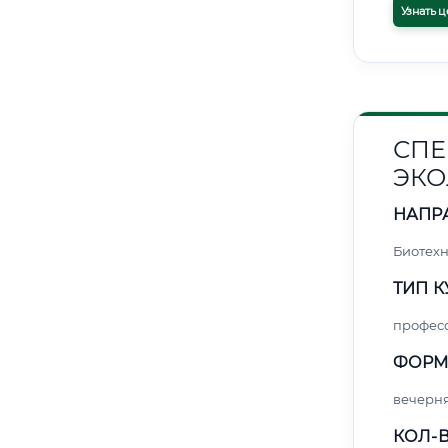
Узнать ц
СПЕ
ЭКО
НАПР
Биотех
ТИП К
профес
ФОРМ
вечерн
КОЛ-В