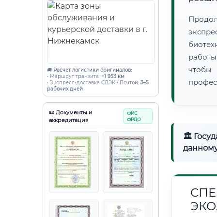
Продо
экспре
биотех
работы
чтобы
🚚
Расчет логистики оригиналов:
• Маршрут транзита:
~1 953 км
профес
• Экспресс-доставка СДЭК / Почтой:
3–5
рабочих дней
📜 Документы и
ФИС
аккредитация
ФРДО
🏛 Госу
данному
СПЕ
ЭКО