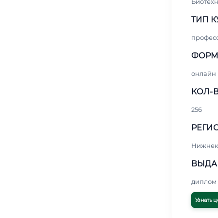
Биотех
ТИП К
профес
ФОРМ
онлайн
КОЛ-В
256
РЕГИО
Нижнек
ВЫДА
диплом 
Узнать ц