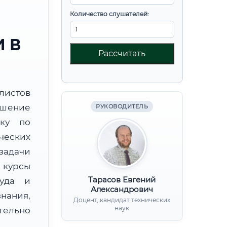
Количество слушателей:
 В
Рассчитать
листов
ышение
РУКОВОДИТЕЛЬ
вку по
ческих
задачи
курсы
Тарасов Евгений
руда и
Александрович
нания,
Доцент, кандидат технических
наук
ительно