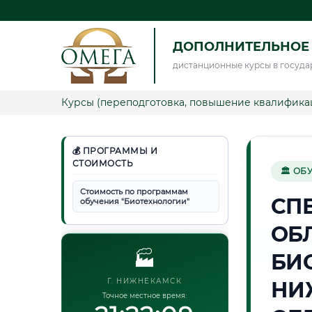
ДОПОЛНИТЕЛЬНОЕ
дистанционные курсы в госуда
Курсы (переподготовка, повышение квалифика
💰 ПРОГРАММЫ И
СТОИМОСТЬ
🏛 ОБ
Стоимость по программам
СП
обучения "Биотехнологии"
ОБ
🏭
БИ
Г. НИЖНЕКАМСК
НИ
Точное местное время: