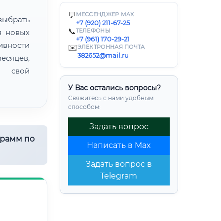
💬
МЕССЕНДЖЕР MAX
ыбрать
+7 (920) 211-67-25
📞
ТЕЛЕФОНЫ
я новых
+7 (961) 170-29-21
ивности
✉️
ЭЛЕКТРОННАЯ ПОЧТА
382652@mail.ru
есяцев,
ь свой
У Вас остались вопросы?
Свяжитесь с нами удобным
способом:
Задать вопрос
грамм по
Написать в Max
Задать вопрос в
Telegram