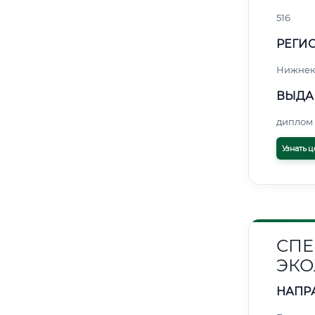
516
РЕГИО
Нижнек
ВЫДА
диплом 
Узнать ц
СПЕ
ЭКО
НАПР