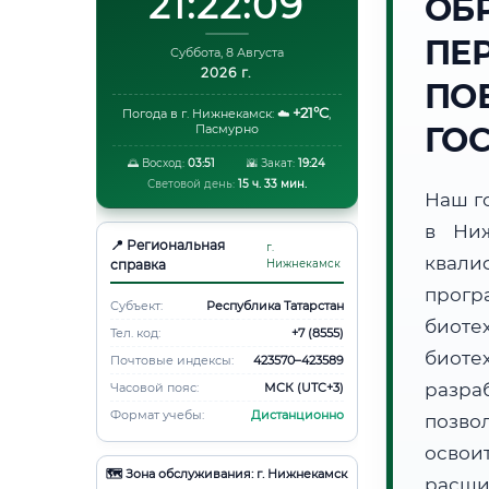
21:22:10
ОБ
ПЕ
Суббота, 8 Августа
2026 г.
ПО
+21°C
Погода в г. Нижнекамск:
☁️
,
ГО
Пасмурно
🌅 Восход:
03:51
🌇 Закат:
19:24
Световой день:
15 ч. 33 мин.
Наш г
в Ниж
📍 Региональная
г.
квали
справка
Нижнекамск
прогр
Субъект:
Республика Татарстан
биоте
Тел. код:
+7 (8555)
биот
Почтовые индексы:
423570–423589
разра
Часовой пояс:
МСК (UTC+3)
Формат учебы:
Дистанционно
позво
освоит
🗺️ Зона обслуживания: г. Нижнекамск
расши