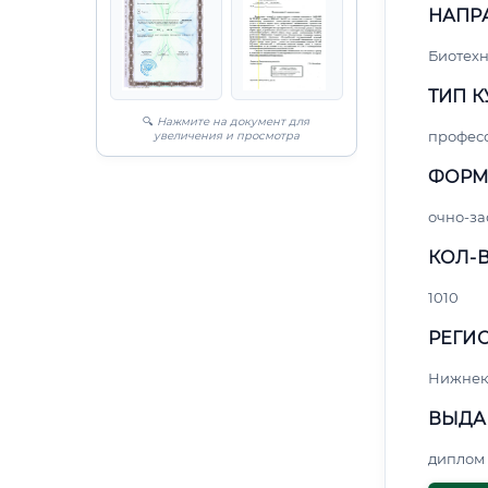
НАПР
Биотех
ТИП К
🔍
Нажмите на документ для
профес
увеличения и просмотра
ФОРМ
очно-за
КОЛ-В
1010
РЕГИО
Нижнек
ВЫДА
диплом 