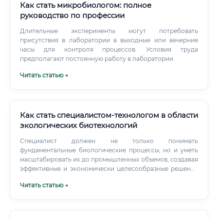
повышения квалификации по узкой специализации
Как стать микробиологом: полное
Трудоустройство в НИИ, биотех-компанию или
руководство по профессии
коммерческую лабораторию Ускоренный путь через
Длительные эксперименты могут потребовать
профессиональную переподготовку: Для специалистов с
присутствия в лаборатории в выходные или вечерние
профильным высшим образованием (медики, биологи,
часы для контроля процессов. Условия труда
химики) возможно прохождение курсов
предполагают постоянную работу в лаборатории.
профессиональной переподготовки сроком от 4 до 12
месяцев. Какие курсы лучше выбрать ⚠️ Честный ответ на
Читать статью →
вопрос: «От новичка до профи за полгода — реально?»
Здесь необходима честность.
Как стать специалистом-технологом в области
экологических биотехнологий
Специалист должен не только понимать
фундаментальные биологические процессы, но и уметь
масштабировать их до промышленных объемов, создавая
эффективные и экономически целесообразные решения
для предприятий, коммунальных служб и
Читать статью →
государственных природоохранных организаций.
Ключевые обязанности и задачи специалиста Круг
обязанностей технолога в области экологических
биотехнологий весьма широк и зависит от конкретного