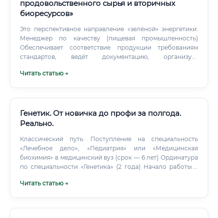
продовольственного сырья и вторичных
биоресурсов»
Это перспективное направление «зелёной» энергетики.
Менеджер по качеству (пищевая промышленность)
Обеспечивает соответствие продукции требованиям
стандартов, ведёт документацию, организует
лабораторный контроль.
Читать статью →
Генетик. От новичка до профи за полгода.
Реально.
Классический путь: Поступление на специальность
«Лечебное дело», «Педиатрия» или «Медицинская
биохимия» в медицинский вуз (срок — 6 лет) Ординатура
по специальности «Генетика» (2 года) Начало работы в
медико-генетической консультации или лаборатории
Читать статью →
Альтернативный путь (через биологическое
образование): Биологический факультет университета
(специальности: «Генетика», «Молекулярная биология»,
«Биохимия») — 4–6 лет Аспирантура или курсы