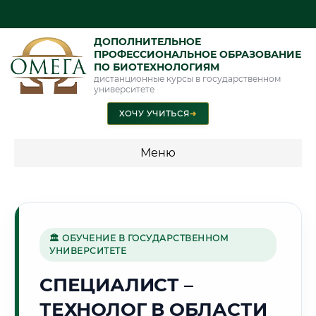
ДОПОЛНИТЕЛЬНОЕ
ПРОФЕССИОНАЛЬНОЕ ОБРАЗОВАНИЕ
ПО БИОТЕХНОЛОГИЯМ
дистанционные курсы в государственном
университете
ХОЧУ УЧИТЬСЯ
➜
Меню
💰 ПРОГРАММЫ И СТОИМОСТЬ
Стоимость по программам обучения "Биотехнологии"
🏛 ОБУЧЕНИЕ В ГОСУДАРСТВЕННОМ
УНИВЕРСИТЕТЕ
🕌
СПЕЦИАЛИСТ –
ТЕХНОЛОГ В ОБЛАСТИ
Г. САМАРКАНД