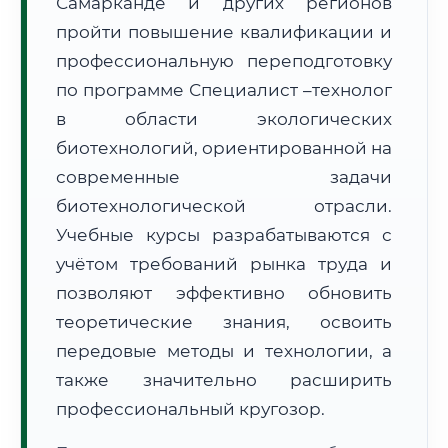
Самарканде и других регионов
пройти повышение квалификации и
профессиональную переподготовку
по программе Специалист –технолог
в области экологических
🚚
Расчет логистики оригиналов:
биотехнологий, ориентированной на
• Маршрут транзита:
~2 081 км
• Экспресс-доставка СДЭК / Почтой:
3–5 рабочих дней
современные задачи
биотехнологической отрасли.
📜 Документы и аккредитация
ФИС ФРДО
Учебные курсы разрабатываются с
учётом требований рынка труда и
позволяют эффективно обновить
🔍
Нажмите на документ для увеличения и просмотра
теоретические знания, освоить
передовые методы и технологии, а
также значительно расширить
профессиональный кругозор.