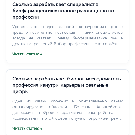
места работы – будь то научно-исследовательский
Сколько зарабатывает специалист в
институт, промышленное предприятие или
биофармацевтике: полное руководство по
инжиниринговая компания.
профессии
Уровень зарплат здесь высокий, а конкуренция на рынке
труда относительно невысокая — таких специалистов
всегда не хватает. Почему биофармацевтика лучше
других направлений Выбор профессии — это серьёзное
решение, и важно понимать, чем именно
Читать статью →
биофармацевтика выгодно отличается от других, на
первый взгляд схожих, специальностей. Высокий
социальный смысл работы Это, пожалуй, самое главное
преимущество.
Сколько зарабатывает биолог-исследователь:
профессия изнутри, карьера и реальные
цифры
Одна из самых сложных и одновременно самых
финансируемых областей. Болезнь Альцгеймера,
депрессия, нейродегенеративные расстройства —
исследования в этой сфере получают огромные гранты
во всём мире.
Читать статью →