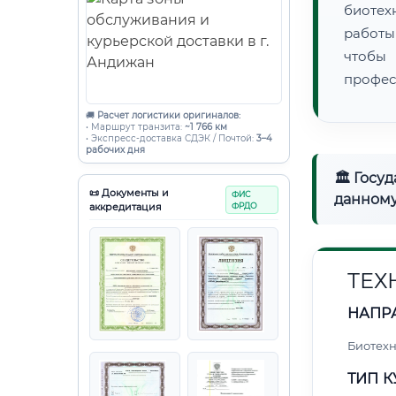
биотех
работы
чтобы
профес
🚚
Расчет логистики оригиналов:
• Маршрут транзита:
~1 766 км
• Экспресс-доставка СДЭК / Почтой:
3–4
рабочих дня
🏛 Госу
📜 Документы и
ФИС
данному
аккредитация
ФРДО
ТЕХ
НАПР
Биотех
ТИП К