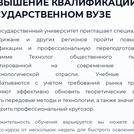
ВЫШЕНИЕ КВАЛИФИКАЦИИ
СУДАРСТВЕННОМ ВУЗЕ
осударственный университет приглашает специа
дижане и других регионов пройти повы
фикации и профессиональную переподгото
рамме Технолог общественного пит
ентированной на современные за
ехнологической отрасли. Учебные 
батываются с учётом требований рынка т
ляют эффективно обновить теоретические з
ь передовые методы и технологии, а также знач
рить профессиональный кругозор.
лжительность обучения варьируется: вы можете в
сс-курсы от нескольких недель для быстрого освоени