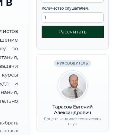
 В
Количество слушателей:
листов
Рассчитать
шение
вку по
ания,
РУКОВОДИТЕЛЬ
дачи
курсы
руда и
нания,
ительно
Тарасов Евгений
Александрович
Доцент, кандидат технических
ыбрать
наук
я новых