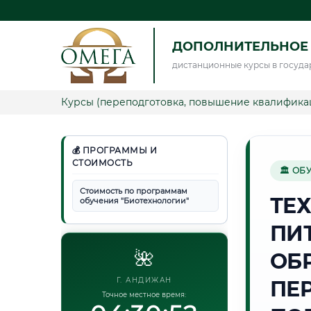
ДОПОЛНИТЕЛЬНОЕ
дистанционные курсы в госуда
Курсы (переподготовка, повышение квалифика
💰 ПРОГРАММЫ И
СТОИМОСТЬ
🏛 ОБ
Стоимость по программам
ТЕ
обучения "Биотехнологии"
ПИ
🌺
ОБ
Г. АНДИЖАН
ПЕ
Точное местное время: