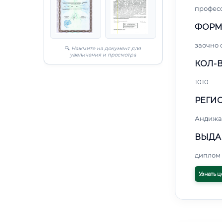
профес
ФОРМ
заочно
🔍
Нажмите на документ для
увеличения и просмотра
КОЛ-В
1010
РЕГИО
Андижа
ВЫДА
диплом 
Узнать ц