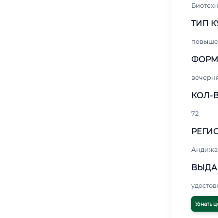
Биотех
ТИП К
повыше
ФОРМ
вечерн
КОЛ-В
72
РЕГИО
Андижа
ВЫДА
удосто
Узнать ц