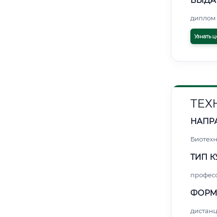
ВЫДА
диплом 
Узнать ц
ТЕХ
НАПР
Биотех
ТИП К
профес
ФОРМ
дистан