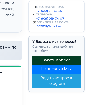
ивности
💬
МЕССЕНДЖЕР MAX
есяцев,
+7 (920) 211-67-25
ь свой
📞
ТЕЛЕФОНЫ
+7 (909) 019-34-07
✉️
ЭЛЕКТРОННАЯ ПОЧТА
382652@mail.ru
У Вас остались вопросы?
Свяжитесь с нами удобным
грамм по
способом:
Задать вопрос
Написать в Max
Я
Задать вопрос в
Telegram