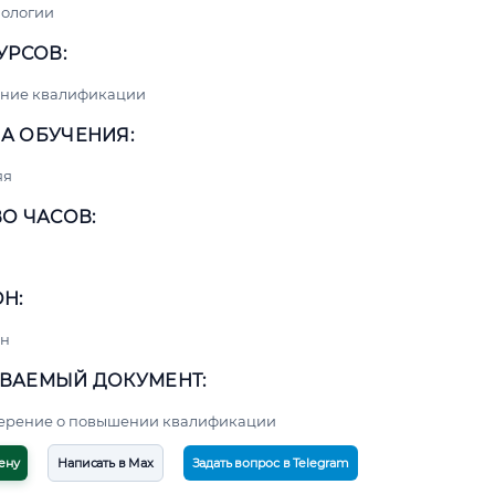
нологии
УРСОВ:
ние квалификации
А ОБУЧЕНИЯ:
яя
О ЧАСОВ:
Н:
н
ВАЕМЫЙ ДОКУМЕНТ:
верение о повышении квалификации
ену
Написать в Max
Задать вопрос в Telegram