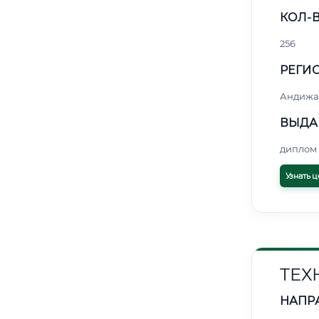
КОЛ-В
256
РЕГИО
Андижа
ВЫДА
диплом 
Узнать ц
ТЕХ
НАПР