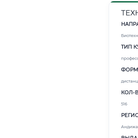
ТЕХ
НАПР
Биотех
ТИП К
профес
ФОРМ
дистан
КОЛ-В
516
РЕГИО
Андижа