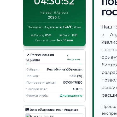
04:30:53
ПО
ГО
Четверг, 6 Августа
2026 г.
Наш г
+24°C
Погода в г. Андижан:
☀️
,
Ясно
в Ан
🌅 Восход:
05:11
🌇 Закат:
19:21
Световой день:
14 ч. 10 мин.
квали
прог
📍 Региональная
г.
ори
справка
Андижан
биот
Субъект:
Республика Узбекистан
разра
Тел. код:
+998 (74)
позво
Почтовые индексы:
170100–170130
освоит
Часовой пояс:
UTC+5
расши
Формат учебы:
Дистанционно
Продо
🗺️ Зона обслуживания: г. Андижан
экспре