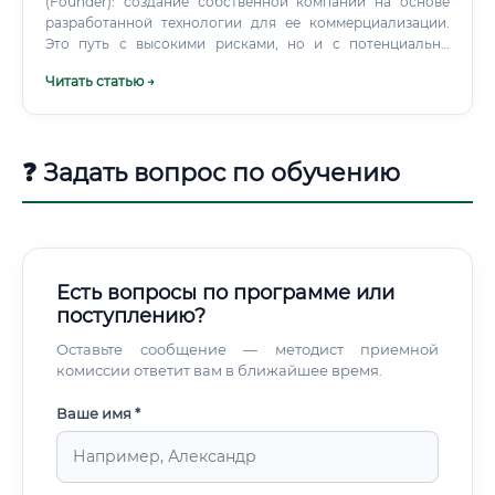
(Founder): создание собственной компании на основе
разработанной технологии для ее коммерциализации.
Это путь с высокими рисками, но и с потенциально
самым высоким вознаграждением. Карьерный рост в этой
Читать статью →
сфере напрямую зависит от научных достижений:
количества и качества публикаций, участия в
конференциях, полученных патентов и успешности
реализованных проектов.
❓ Задать вопрос по обучению
Есть вопросы по программе или
поступлению?
Оставьте сообщение — методист приемной
комиссии ответит вам в ближайшее время.
Ваше имя *