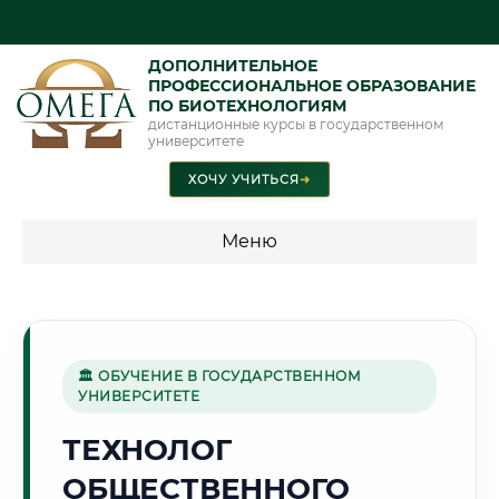
ДОПОЛНИТЕЛЬНОЕ
ПРОФЕССИОНАЛЬНОЕ ОБРАЗОВАНИЕ
ПО БИОТЕХНОЛОГИЯМ
дистанционные курсы в государственном
университете
ХОЧУ УЧИТЬСЯ
➜
Меню
💰 ПРОГРАММЫ И СТОИМОСТЬ
Стоимость по программам обучения "Биотехнологии"
🏛 ОБУЧЕНИЕ В ГОСУДАРСТВЕННОМ
УНИВЕРСИТЕТЕ
🏔️
ТЕХНОЛОГ
ОБЩЕСТВЕННОГО
Г. ВЛАДИКАВКАЗ