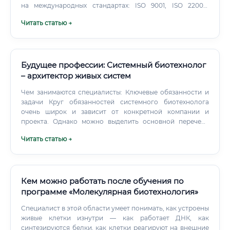
на международных стандартах: ISO 9001, ISO 22000,
HACCP, GMP и других. Когда эти две дисциплины
Читать статью →
объединяются в одной профессии, получается редкий и
очень востребованный специалист.
Будущее профессии: Системный биотехнолог
– архитектор живых систем
Чем занимаются специалисты: Ключевые обязанности и
задачи Круг обязанностей системного биотехнолога
очень широк и зависит от конкретной компании и
проекта. Однако можно выделить основной перечень
задач: Математическое моделирование биологических
Читать статью →
процессов: Создание и проверка компьютерных моделей
метаболических путей, генных сетей и клеточных циклов.
Кем можно работать после обучения по
программе «Молекулярная биотехнология»
Специалист в этой области умеет понимать, как устроены
живые клетки изнутри — как работает ДНК, как
синтезируются белки, как клетки реагируют на внешние