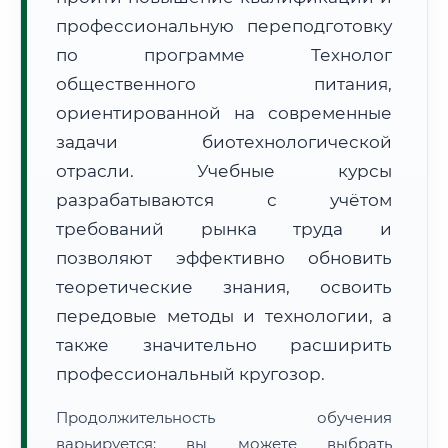
профессиональную переподготовку
по программе Технолог
общественного питания,
ориентированной на современные
задачи биотехнологической
🚚
Расчет логистики оригиналов:
• Маршрут транзита:
~3 042 км
отрасли. Учебные курсы
• Экспресс-доставка СДЭК / Почтой:
4–6 рабочих дней
разрабатываются с учётом
📜 Документы и аккредитация
ФИС ФРДО
требований рынка труда и
позволяют эффективно обновить
теоретические знания, освоить
🔍
Нажмите на документ для увеличения и просмотра
передовые методы и технологии, а
также значительно расширить
профессиональный кругозор.
Продолжительность обучения
варьируется: вы можете выбрать