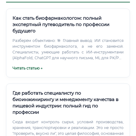
Как стать биофармакологом: полный
экспертный путеводитель по профессии
будущего
Разберём объективно: 🎯 Главный вывод: ИИ становится
инструментом биофармаколога, а не его заменой.
Специалисты, умеющие работать с ИИ-инструментами
(AlphaFold, ChatGPT для научного письма, ML для PK/PD-
моделирования), будут стоить на рынке значительно
Читать статью →
дороже. Прогноз через 10 лет: Профессия не исчезнет —
она трансформируется.
Где работать специалисту по
биоинжинирингу и менеджменту качества в
пищевой индустрии: полный гид по
профессии
Сюда входит контроль сырья, условий производства,
хранения, транспортировки и реализации. Это не просто
"проверить, вкусно ли", это целая философия, основанная