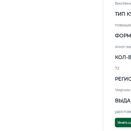
Биотех
ТИП К
повыше
ФОРМ
очно-за
КОЛ-В
72
РЕГИО
Чирчик
ВЫДА
удосто
Узнать ц