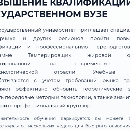
ВЫШЕНИЕ КВАЛИФИКАЦИИ
СУДАРСТВЕННОМ ВУЗЕ
осударственный университет приглашает специа
рчике и других регионов пройти повы
фикации и профессиональную переподгото
рамме Темперировщик жировой ос
ентированной на современные за
ехнологической отрасли. Учебные 
батываются с учётом требований рынка т
ляют эффективно обновить теоретические з
ь передовые методы и технологии, а также знач
рить профессиональный кругозор.
лжительность обучения варьируется: вы можете в
сс-курсы от нескольких недель для быстрого освоени