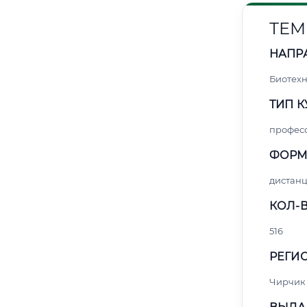
ТЕМ
НАПР
Биотех
ТИП К
профес
ФОРМ
дистан
КОЛ-В
516
РЕГИО
Чирчик