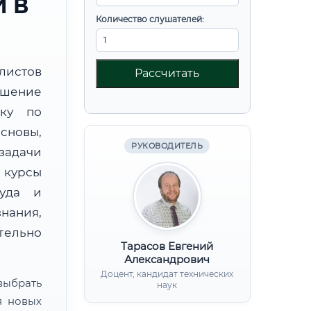
 В
Количество слушателей:
листов
Рассчитать
шение
вку по
новы,
РУКОВОДИТЕЛЬ
дачи
курсы
руда и
нания,
ительно
Тарасов Евгений
Александрович
Доцент, кандидат технических
ыбрать
наук
я новых