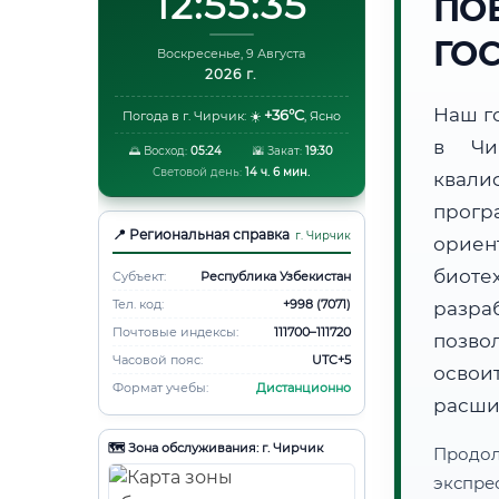
12:55:36
ПО
ГО
Воскресенье, 9 Августа
2026 г.
Наш г
+36°C
Погода в г. Чирчик:
☀️
,
Ясно
в Чи
🌅 Восход:
05:24
🌇 Закат:
19:30
Световой день:
14 ч. 6 мин.
квали
прог
📍 Региональная справка
г. Чирчик
ори
биот
Субъект:
Республика Узбекистан
Тел. код:
+998 (7071)
разра
Почтовые индексы:
111700–111720
позво
Часовой пояс:
UTC+5
освоит
Формат учебы:
Дистанционно
расши
🗺️ Зона обслуживания: г. Чирчик
Продо
экспре