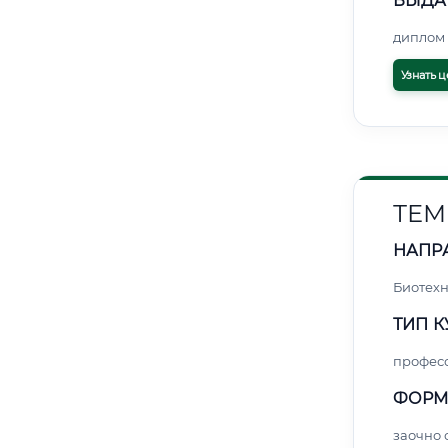
ВЫДА
диплом 
Узнать ц
ТЕМ
НАПР
Биотех
ТИП К
профес
ФОРМ
заочно