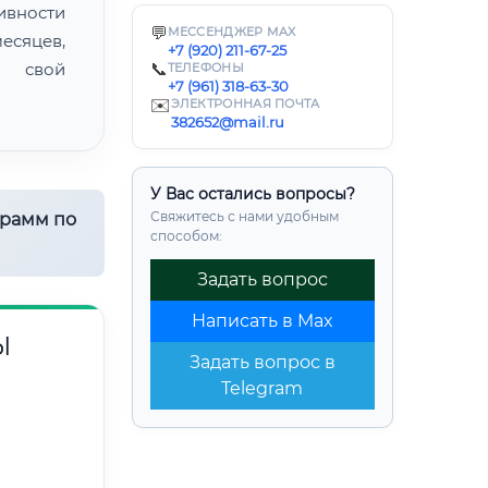
ивности
💬
МЕССЕНДЖЕР MAX
есяцев,
+7 (920) 211-67-25
ь свой
📞
ТЕЛЕФОНЫ
+7 (961) 318-63-30
✉️
ЭЛЕКТРОННАЯ ПОЧТА
382652@mail.ru
У Вас остались вопросы?
Свяжитесь с нами удобным
грамм по
способом:
Задать вопрос
Написать в Max
Ы
Задать вопрос в
Telegram