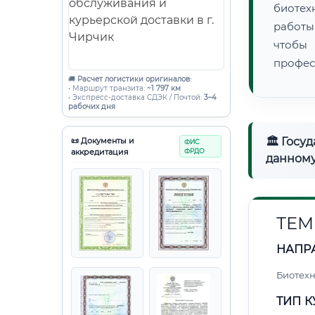
биотех
работы
чтобы
профес
🚚
Расчет логистики оригиналов:
• Маршрут транзита:
~1 797 км
• Экспресс-доставка СДЭК / Почтой:
3–4
рабочих дня
🏛 Госу
📜 Документы и
ФИС
аккредитация
ФРДО
данному
ТЕМ
НАПР
Биотех
ТИП К