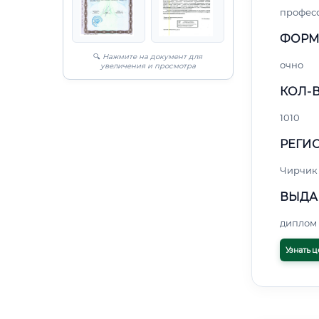
профес
ФОРМ
🔍
Нажмите на документ для
очно
увеличения и просмотра
КОЛ-В
1010
РЕГИО
Чирчик
ВЫДА
диплом 
Узнать ц