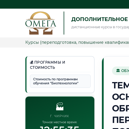
ДОПОЛНИТЕЛЬНОЕ
дистанционные курсы в госуда
Курсы (переподготовка, повышение квалифика
💰 ПРОГРАММЫ И
СТОИМОСТЬ
🏛 ОБ
Стоимость по программам
ТЕ
обучения "Биотехнологии"
ОС
🏭
ОБ
Г. ЧИРЧИК
ПЕ
Точное местное время: