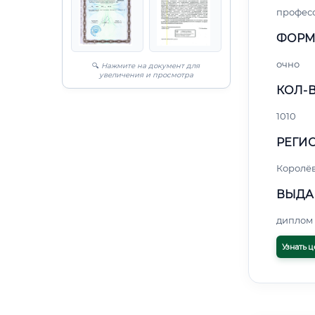
профес
ФОРМ
очно
🔍
Нажмите на документ для
увеличения и просмотра
КОЛ-В
1010
РЕГИО
Королё
ВЫДА
диплом 
Узнать ц