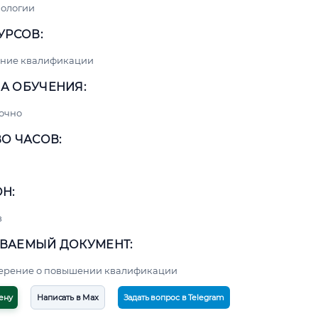
нологии
УРСОВ:
ние квалификации
А ОБУЧЕНИЯ:
очно
О ЧАСОВ:
Н:
в
ВАЕМЫЙ ДОКУМЕНТ:
верение о повышении квалификации
ену
Написать в Max
Задать вопрос в Telegram