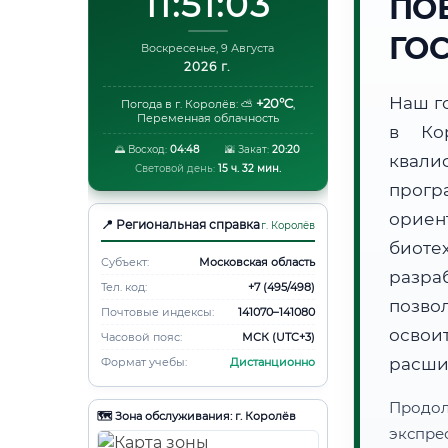
11:51:04
ПО
ГО
Воскресенье, 9 Августа
2026 г.
Наш г
+20°C
Погода в г. Королёв:
⛅
,
Переменная облачность
в Ко
🌅 Восход:
04:48
🌇 Закат:
20:20
квали
Световой день:
15 ч. 32 мин.
прог
ори
📍 Региональная справка
г. Королёв
биот
Субъект:
Московская область
разра
Тел. код:
+7 (495/498)
позво
Почтовые индексы:
141070–141080
освоит
Часовой пояс:
МСК (UTC+3)
расши
Формат учебы:
Дистанционно
Продо
🗺️ Зона обслуживания: г. Королёв
экспре