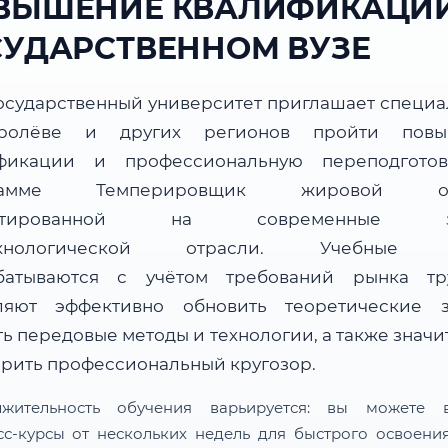
ВЫШЕНИЕ КВАЛИФИКАЦИИ
СУДАРСТВЕННОМ ВУЗЕ
осударственный университет приглашает специа
ролёве и других регионов пройти повы
фикации и профессиональную переподгото
рамме Темперировщик жировой ос
ентированной на современные за
ехнологической отрасли. Учебные 
батываются с учётом требований рынка т
ляют эффективно обновить теоретические з
ь передовые методы и технологии, а также знач
рить профессиональный кругозор.
лжительность обучения варьируется: вы можете в
сс-курсы от нескольких недель для быстрого освоени