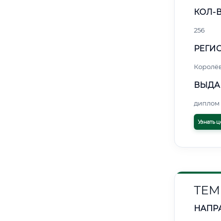
КОЛ-В
256
РЕГИО
Королё
ВЫДА
диплом 
Узнать ц
ТЕМ
НАПР