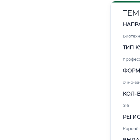
ТЕМ
НАПР
Биотех
ТИП К
профес
ФОРМ
очно-за
КОЛ-В
516
РЕГИО
Королё