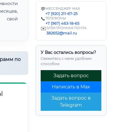
ивности
💬
МЕССЕНДЖЕР MAX
есяцев,
+7 (920) 211-67-25
ь свой
📞
ТЕЛЕФОНЫ
+7 (967) 463-18-65
✉️
ЭЛЕКТРОННАЯ ПОЧТА
382652@mail.ru
У Вас остались вопросы?
Свяжитесь с нами удобным
грамм по
способом:
Задать вопрос
Написать в Max
Ы
Задать вопрос в
Telegram