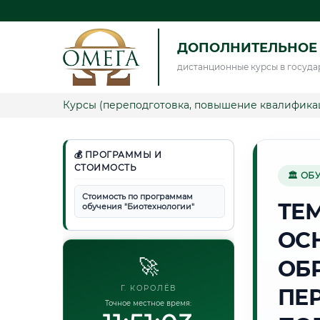
ДОПОЛНИТЕЛЬНОЕ
дистанционные курсы в госуда
Курсы (переподготовка, повышение квалифика
💰 ПРОГРАММЫ И
СТОИМОСТЬ
🏛 ОБ
Стоимость по программам
ТЕ
обучения "Биотехнологии"
ОС
🚀
ОБ
Г. КОРОЛЁВ
ПЕ
Точное местное время: