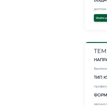
ВЫДА
диплом 
Узнать ц
ТЕМ
НАПР
Биотех
ТИП К
профес
ФОРМ
заочно 