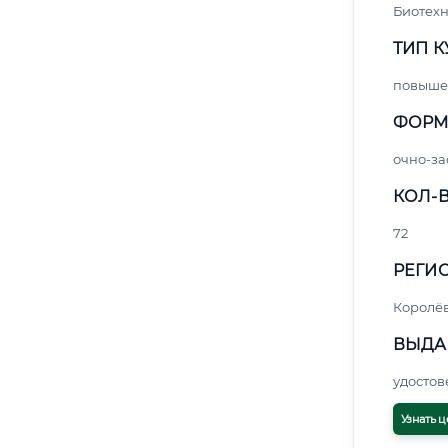
Биотех
ТИП К
повыше
ФОРМ
очно-за
КОЛ-В
72
РЕГИО
Королё
ВЫДА
удосто
Узнать ц