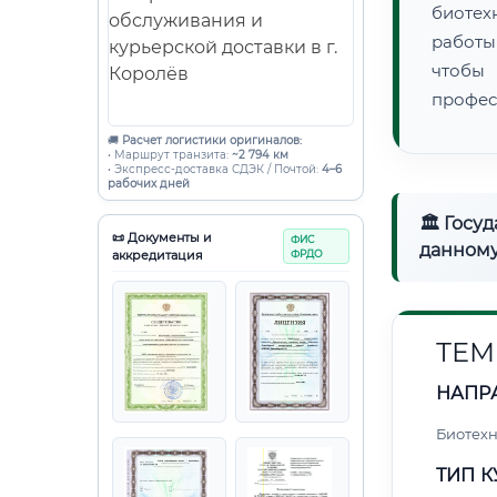
биотех
работы
чтобы
профес
🚚
Расчет логистики оригиналов:
• Маршрут транзита:
~2 794 км
• Экспресс-доставка СДЭК / Почтой:
4–6
рабочих дней
🏛 Госу
📜 Документы и
ФИС
данному
аккредитация
ФРДО
ТЕМ
НАПР
Биотех
ТИП К