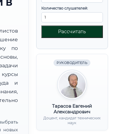
 В
Количество слушателей:
листов
Рассчитать
шение
вку по
новы,
РУКОВОДИТЕЛЬ
дачи
курсы
руда и
нания,
ительно
Тарасов Евгений
Александрович
Доцент, кандидат технических
ыбрать
наук
я новых