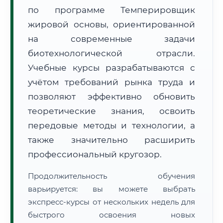
по программе Темперировщик
жировой основы, ориентированной
на современные задачи
биотехнологической отрасли.
Учебные курсы разрабатываются с
🚚
Расчет логистики оригиналов:
• Маршрут транзита:
~638 км
учётом требований рынка труда и
• Экспресс-доставка СДЭК / Почтой:
1–2 рабочих дня
позволяют эффективно обновить
📜 Документы и аккредитация
теоретические знания, освоить
ФИС ФРДО
передовые методы и технологии, а
также значительно расширить
профессиональный кругозор.
🔍
Нажмите на документ для увеличения и просмотра
Продолжительность обучения
варьируется: вы можете выбрать
экспресс-курсы от нескольких недель для
быстрого освоения новых