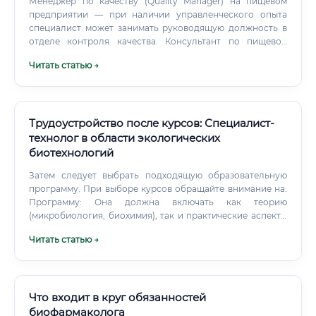
Менеджер по качеству (Quality Manager) на пищевом
предприятии — при наличии управленческого опыта
специалист может занимать руководящую должность в
отделе контроля качества. Консультант по пищевой
безопасности — работает независимо или в
Читать статью →
консалтинговых компаниях, помогает предприятиям
внедрять стандарты HACCP, ISO и другие системы
управления качеством. Специалист по
биотехнологическому производству кормов — работа на
предприятиях, выпускающих корма для животных с
Трудоустройство после курсов: Специалист-
применением биотехнологических методов.
технолог в области экологических
биотехнологий
Затем следует выбрать подходящую образовательную
программу. При выборе курсов обращайте внимание на:
Программу: Она должна включать как теорию
(микробиология, биохимия), так и практические аспекты
(технологии очистки, работа с оборудованием).
Читать статью →
Что входит в круг обязанностей
биофармаколога