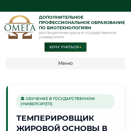
ДОПОЛНИТЕЛЬНОЕ
ПРОФЕССИОНАЛЬНОЕ ОБРАЗОВАНИЕ
ПО БИОТЕХНОЛОГИЯМ
дистанционные курсы в государственном
университете
ХОЧУ УЧИТЬСЯ
➜
Меню
💰 ПРОГРАММЫ И СТОИМОСТЬ
Стоимость по программам обучения "Биотехнологии"
🏛 ОБУЧЕНИЕ В ГОСУДАРСТВЕННОМ
УНИВЕРСИТЕТЕ
🌲
ТЕМПЕРИРОВЩИК
ЖИРОВОЙ ОСНОВЫ В
Г. КРАСНОЯРСК