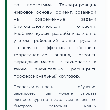
по программе Темперировщик
жировой основы, ориентированной
на современные задачи
биотехнологической отрасли.
Учебные курсы разрабатываются с
🚚
Расчет логистики оригиналов:
• Маршрут транзита:
~2 457 км
учётом требований рынка труда и
• Экспресс-доставка СДЭК / Почтой:
4–6 рабочих дней
позволяют эффективно обновить
📜 Документы и аккредитация
теоретические знания, освоить
ФИС ФРДО
передовые методы и технологии, а
также значительно расширить
профессиональный кругозор.
🔍
Нажмите на документ для увеличения и просмотра
Продолжительность обучения
варьируется: вы можете выбрать
экспресс-курсы от нескольких недель для
быстрого освоения новых