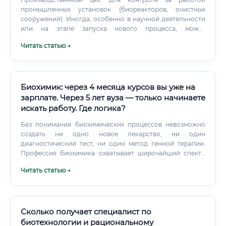
промышленных установок (биореакторов, очистных
сооружений). Иногда, особенно в научной деятельности
или на этапе запуска нового процесса, может
потребоваться ненормированный график, так как
Читать статью →
некоторые биологические процессы требуют
непрерывного наблюдения. В целом, работа интересная,
динамичная и не предполагает монотонного сидения за
столом с 9 до 18.
Биохимик: через 4 месяца курсов вы уже на
зарплате. Через 5 лет вуза — только начинаете
искать работу. Где логика?
Без понимания биохимических процессов невозможно
создать ни одно новое лекарство, ни один
диагностический тест, ни один метод генной терапии.
Профессия биохимика охватывает широчайший спектр
деятельности: от фундаментальных научных
Читать статью →
исследований в академической среде до прикладных
разработок в коммерческих лабораториях.
Сколько получает специалист по
биотехнологии и рациональному