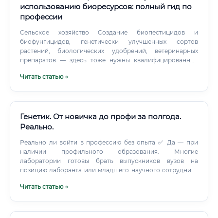
использованию биоресурсов: полный гид по
профессии
Сельское хозяйство Создание биопестицидов и
биофунгицидов, генетически улучшенных сортов
растений, биологических удобрений, ветеринарных
препаратов — здесь тоже нужны квалифицированные
биотехнологи. Экология и природоохранная
Читать статью →
деятельность Государственные и частные организации,
занимающиеся мониторингом окружающей среды,
рекультивацией загрязнённых территорий, управлением
особо охраняемыми природными территориями.
Генетик. От новичка до профи за полгода.
Реально.
Реально ли войти в профессию без опыта ✅ Да — при
наличии профильного образования. Многие
лаборатории готовы брать выпускников вузов на
позицию лаборанта или младшего научного сотрудника
с нуля, обучая их непосредственно на рабочем месте.
Читать статью →