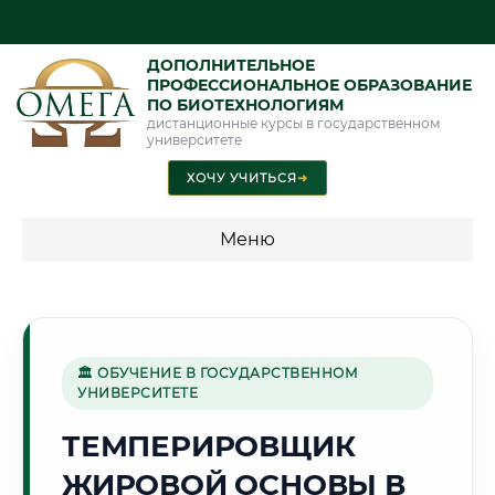
ДОПОЛНИТЕЛЬНОЕ
ПРОФЕССИОНАЛЬНОЕ ОБРАЗОВАНИЕ
ПО БИОТЕХНОЛОГИЯМ
дистанционные курсы в государственном
университете
ХОЧУ УЧИТЬСЯ
➜
Меню
💰 ПРОГРАММЫ И СТОИМОСТЬ
Стоимость по программам обучения "Биотехнологии"
🏛 ОБУЧЕНИЕ В ГОСУДАРСТВЕННОМ
УНИВЕРСИТЕТЕ
🌾
ТЕМПЕРИРОВЩИК
ЖИРОВОЙ ОСНОВЫ В
Г. САРАТОВ