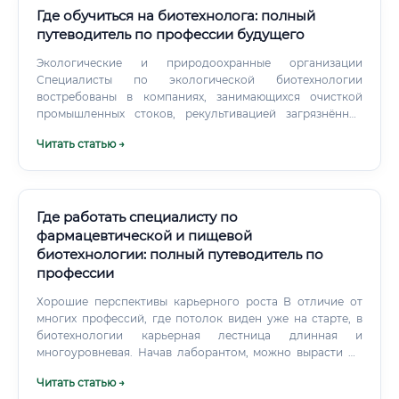
Где обучиться на биотехнолога: полный
путеводитель по профессии будущего
Экологические и природоохранные организации
Специалисты по экологической биотехнологии
востребованы в компаниях, занимающихся очисткой
промышленных стоков, рекультивацией загрязнённых
территорий, мониторингом состояния окружающей
Читать статью →
среды. Стартапы и биотех-компании Одна из самых
захватывающих опций для амбициозного биотехнолога
— работа в быстрорастущих биотехнологических
стартапах.
Где работать специалисту по
фармацевтической и пищевой
биотехнологии: полный путеводитель по
профессии
Хорошие перспективы карьерного роста В отличие от
многих профессий, где потолок виден уже на старте, в
биотехнологии карьерная лестница длинная и
многоуровневая. Начав лаборантом, можно вырасти до
руководителя производства, научного директора или
Читать статью →
основателя собственной компании. При этом