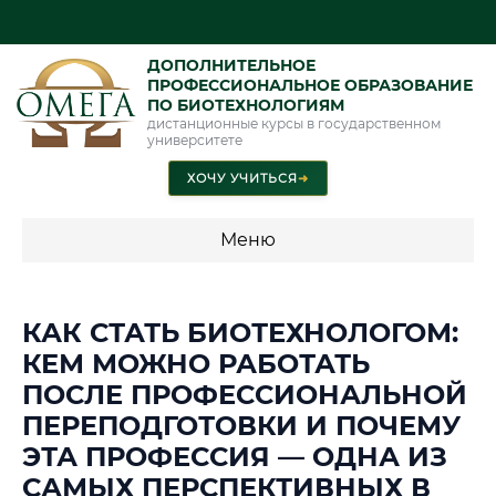
ДОПОЛНИТЕЛЬНОЕ
ПРОФЕССИОНАЛЬНОЕ ОБРАЗОВАНИЕ
ПО БИОТЕХНОЛОГИЯМ
дистанционные курсы в государственном
университете
ХОЧУ УЧИТЬСЯ
➜
Меню
💰 ПРОГРАММЫ И СТОИМОСТЬ
КАК СТАТЬ БИОТЕХНОЛОГОМ:
Стоимость по программам обучения "Биотехнологии"
КЕМ МОЖНО РАБОТАТЬ
ПОСЛЕ ПРОФЕССИОНАЛЬНОЙ
ПЕРЕПОДГОТОВКИ И ПОЧЕМУ
📜 Документы и аккредитация
ФИС ФРДО
ЭТА ПРОФЕССИЯ — ОДНА ИЗ
САМЫХ ПЕРСПЕКТИВНЫХ В