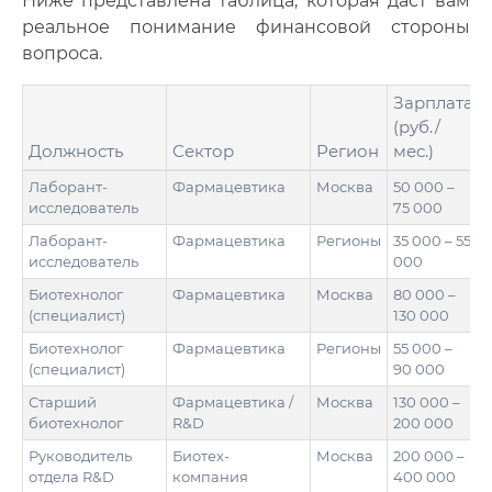
Ниже представлена таблица, которая даст вам
реальное понимание финансовой стороны
вопроса.
Зарплата
(руб./
Должность
Сектор
Регион
мес.)
Лаборант-
Фармацевтика
Москва
50 000 –
исследователь
75 000
Лаборант-
Фармацевтика
Регионы
35 000 – 55
исследователь
000
Биотехнолог
Фармацевтика
Москва
80 000 –
(специалист)
130 000
Биотехнолог
Фармацевтика
Регионы
55 000 –
(специалист)
90 000
Старший
Фармацевтика /
Москва
130 000 –
биотехнолог
R&D
200 000
Руководитель
Биотех-
Москва
200 000 –
отдела R&D
компания
400 000