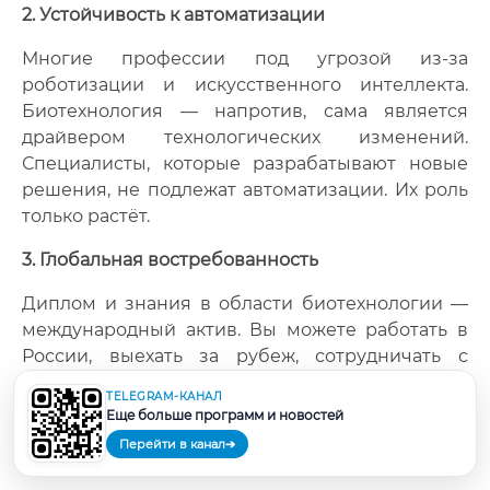
2. Устойчивость к автоматизации
Многие профессии под угрозой из-за
роботизации и искусственного интеллекта.
Биотехнология — напротив, сама является
драйвером технологических изменений.
Специалисты, которые разрабатывают новые
решения, не подлежат автоматизации. Их роль
только растёт.
3. Глобальная востребованность
Диплом и знания в области биотехнологии —
международный актив. Вы можете работать в
России, выехать за рубеж, сотрудничать с
зарубежными компаниями в дистанционном
TELEGRAM-КАНАЛ
формате. Биотехнология — одна из немногих
Еще больше программ и новостей
сфер, где российские специалисты
Перейти в канал
➔
традиционно ценятся в мире.