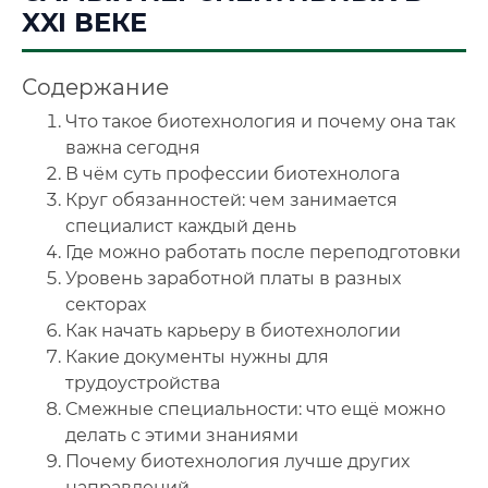
XXI ВЕКЕ
🔍
Нажмите на документ для увеличения и просмотра
Содержание
Что такое биотехнология и почему она так
важна сегодня
В чём суть профессии биотехнолога
Круг обязанностей: чем занимается
специалист каждый день
Где можно работать после переподготовки
Уровень заработной платы в разных
секторах
Как начать карьеру в биотехнологии
Какие документы нужны для
трудоустройства
Смежные специальности: что ещё можно
делать с этими знаниями
Почему биотехнология лучше других
направлений