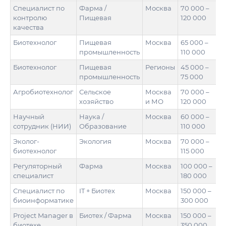
Специалист по
Фарма /
Москва
70 000 –
контролю
Пищевая
120 000
качества
Биотехнолог
Пищевая
Москва
65 000 –
промышленность
110 000
Биотехнолог
Пищевая
Регионы
45 000 –
промышленность
75 000
Агробиотехнолог
Сельское
Москва
70 000 –
хозяйство
и МО
120 000
Научный
Наука /
Москва
60 000 –
сотрудник (НИИ)
Образование
110 000
Эколог-
Экология
Москва
70 000 –
биотехнолог
115 000
Регуляторный
Фарма
Москва
100 000 –
специалист
180 000
Специалист по
IT + Биотех
Москва
150 000 –
биоинформатике
300 000
Project Manager в
Биотех / Фарма
Москва
150 000 –
биотехе
350 000