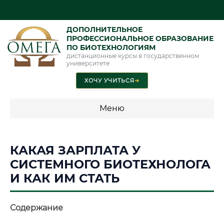
ДОПОЛНИТЕЛЬНОЕ
ПРОФЕССИОНАЛЬНОЕ ОБРАЗОВАНИЕ
ПО БИОТЕХНОЛОГИЯМ
дистанционные курсы в государственном
университете
ХОЧУ УЧИТЬСЯ
➜
Меню
💰 ПРОГРАММЫ И СТОИМОСТЬ
КАКАЯ ЗАРПЛАТА У
Стоимость по программам обучения "Биотехнологии"
СИСТЕМНОГО БИОТЕХНОЛОГА
И КАК ИМ СТАТЬ
📜 Документы и аккредитация
ФИС ФРДО
Содержание