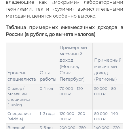
владеющие как «мокрыми» лабораторными
техниками, так и «сухими» вычислительными
методами, ценятся особенно высоко.
Таблица примерных ежемесячных доходов в
России (в рублях, до вычета налогов)
Примерный
месячный
доход
Примерный
(Москва,
месячный
Уровень
Опыт
Санкт-
доход
специалиста
работы
Петербург)
(Регионы)
Стажер /
0–1 год
70 000 – 120
50 000 – 80
Младший
000 ₽
000 ₽
специалист
(Junior)
Специалист
1–3 года
120 000 – 200
80 000 – 140
(Middle)
000 ₽
000 ₽
Ведущий
3–5 лет
200 000 – 350
140 000 – 220