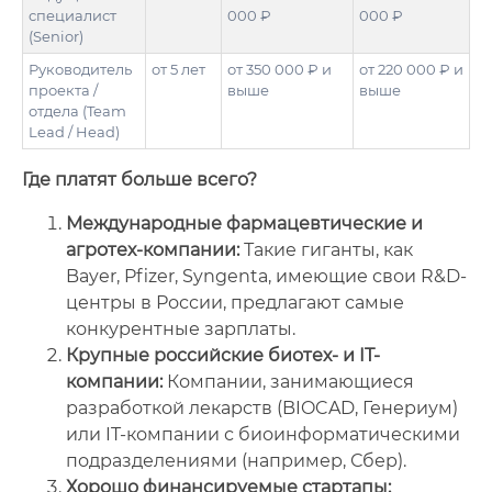
специалист
000 ₽
000 ₽
(Senior)
Руководитель
от 5 лет
от 350 000 ₽ и
от 220 000 ₽ и
проекта /
выше
выше
отдела (Team
Lead / Head)
Где платят больше всего?
Международные фармацевтические и
агротех-компании:
Такие гиганты, как
Bayer, Pfizer, Syngenta, имеющие свои R&D-
центры в России, предлагают самые
конкурентные зарплаты.
Крупные российские биотех- и IT-
компании:
Компании, занимающиеся
разработкой лекарств (BIOCAD, Генериум)
или IT-компании с биоинформатическими
подразделениями (например, Сбер).
Хорошо финансируемые стартапы: