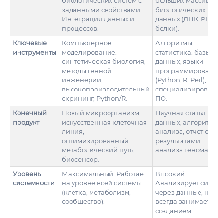
биологических систем с
больших массивов
заданными свойствами.
биологических
Интеграция данных и
данных (ДНК, РНК,
процессов.
белки).
Ключевые
Компьютерное
Алгоритмы,
инструменты
моделирование,
статистика, базы
синтетическая биология,
данных, языки
методы генной
программировани
инженерии,
(Python, R, Perl),
высокопроизводительный
специализирован
скрининг, Python/R.
ПО.
Конечный
Новый микроорганизм,
Научная статья, ба
продукт
искусственная клеточная
данных, алгоритм
линия,
анализа, отчет с
оптимизированный
результатами
метаболический путь,
анализа генома.
биосенсор.
Уровень
Максимальный. Работает
Высокий.
системности
на уровне всей системы
Анализирует сист
(клетка, метаболизм,
через данные, но 
сообщество).
всегда занимается
созданием.