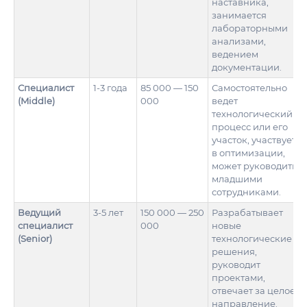
наставника,
занимается
лабораторными
анализами,
ведением
документации.
Специалист
1-3 года
85 000 — 150
Самостоятельно
(Middle)
000
ведет
технологический
процесс или его
участок, участвует
в оптимизации,
может руководить
младшими
сотрудниками.
Ведущий
3-5 лет
150 000 — 250
Разрабатывает
специалист
000
новые
(Senior)
технологические
решения,
руководит
проектами,
отвечает за целое
направление.