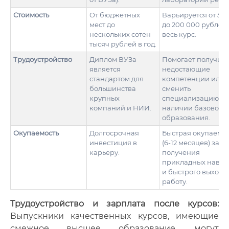
Стоимость
От бюджетных
Варьируется от 50
мест до
до 200 000 рублей 
нескольких сотен
весь курс.
тысяч рублей в год.
Трудоустройство
Диплом ВУЗа
Помогает получить
является
недостающие
стандартом для
компетенции или
большинства
сменить
крупных
специализацию п
компаний и НИИ.
наличии базового
образования.
Окупаемость
Долгосрочная
Быстрая окупаемос
инвестиция в
(6-12 месяцев) за сч
карьеру.
получения
прикладных навык
и быстрого выхода
работу.
Трудоустройство и зарплата после курсов:
Выпускники качественных курсов, имеющие
смежное высшее образование, могут