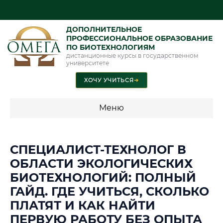
ДОПОЛНИТЕЛЬНОЕ
ПРОФЕССИОНАЛЬНОЕ ОБРАЗОВАНИЕ
ПО БИОТЕХНОЛОГИЯМ
дистанционные курсы в государственном
университете
ХОЧУ УЧИТЬСЯ
➜
Меню
💰 ПРОГРАММЫ И СТОИМОСТЬ
СПЕЦИАЛИСТ-ТЕХНОЛОГ В
Стоимость по программам обучения "Биотехнологии"
ОБЛАСТИ ЭКОЛОГИЧЕСКИХ
БИОТЕХНОЛОГИЙ: ПОЛНЫЙ
ГАЙД. ГДЕ УЧИТЬСЯ, СКОЛЬКО
📜 Документы и аккредитация
ФИС ФРДО
ПЛАТЯТ И КАК НАЙТИ
ПЕРВУЮ РАБОТУ БЕЗ ОПЫТА