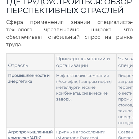
ГДЕ ТРУДОУСТРОИТЬСЯ: ОБЗОР
ПЕРСПЕКТИВНЫХ ОТРАСЛЕЙ
Сфера применения знаний специалиста-
технолога чрезвычайно широка, что
обеспечивает стабильный спрос на рынке
труда.
Примеры компаний и
Чем зан
Отрасль
организаций
специал
Промышленность и
Нефтегазовые компании
Биореме
энергетика
(Роснефть, Газпром нефть),
загрязне
металлургические
территор
комбинаты, химические
очистка
заводы.
промышл
стоков, р
технолог
перерабо
отходов.
Агропромышленный
Крупные агрохолдинги
Создание
комплекс (АПК)
(Мираторг, Русагро),
биопести