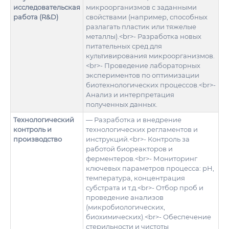
исследовательская
микроорганизмов с заданными
работа (R&D)
свойствами (например, способных
разлагать пластик или тяжелые
металлы).<br>- Разработка новых
питательных сред для
культивирования микроорганизмов.
<br>- Проведение лабораторных
экспериментов по оптимизации
биотехнологических процессов.<br>-
Анализ и интерпретация
полученных данных.
Технологический
— Разработка и внедрение
контроль и
технологических регламентов и
производство
инструкций.<br>- Контроль за
работой биореакторов и
ферментеров.<br>- Мониторинг
ключевых параметров процесса: pH,
температура, концентрация
субстрата и т.д.<br>- Отбор проб и
проведение анализов
(микробиологических,
биохимических).<br>- Обеспечение
стерильности и чистоты