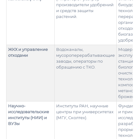
производители удобрений
биоудобр
и средств защиты
технолог
растений.
перерабо
органиче
отходов ф
биогаз и
удобрени
ЖКХ и управление
Водоканалы,
Модерниз
отходами
мусороперерабатывающие
эксплуат
заводы, операторы по
станций
обращению с ТКО.
биологич
очистки в
технолог
компости
метаново
брожения
Научно-
Институты РАН, научные
Фундаме
исследовательские
центры при университетах
и прикла
институты (НИИ) и
(МГУ, Сколтех).
исследов
ВУЗы
разработ
прорывн
технологи