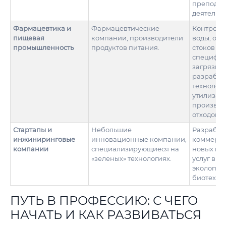
преподав
деятельно
Фармацевтика и
Фармацевтические
Контроль
пищевая
компании, производители
воды, очи
промышленность
продуктов питания.
стоков от
специфич
загрязни
разработ
технолог
утилизац
производ
отходов.
Стартапы и
Небольшие
Разработ
инжиниринговые
инновационные компании,
коммерц
компании
специализирующиеся на
новых пр
«зеленых» технологиях.
услуг в с
экологич
биотехно
ПУТЬ В ПРОФЕССИЮ: С ЧЕГО
НАЧАТЬ И КАК РАЗВИВАТЬСЯ