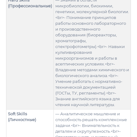
Hard Skills
— Знания в области
(Профессиональные)
микробиологии, биохимии,
генетики, молекулярной биологии.
<br>- Понимание принципов
работы основного лабораторного
и производственного
оборудования (биореакторы,
хроматографы,
спектрофотометры).<br>- Навыки
культивирования
микроорганизмов и работы в
асептических условиях.<br>-
Владение методами химического и
биологического анализа.<br>-
Умение работать с нормативно-
технической документацией
(ГОСТы, ТУ, регламенты).<br>-
Знание английского языка для
чтения научной литературы.
Soft Skills
— Аналитическое мышление и
(Личностные)
способность решать комплексные
задачи.<br>- Внимательность к
деталям и скрупулезность.<br>-