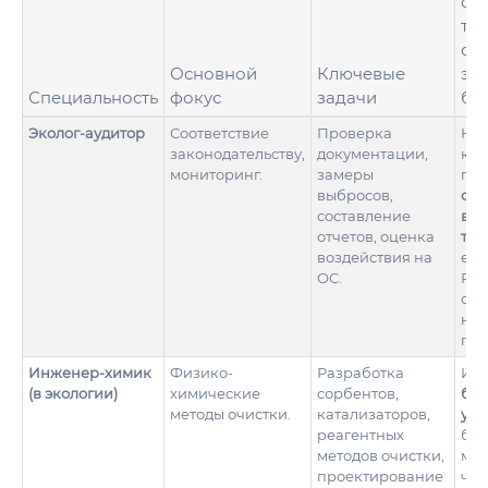
сп
те
об
Основной
Ключевые
эк
Специальность
фокус
задачи
би
Эколог-аудитор
Соответствие
Проверка
Не 
законодательству,
документации,
кон
мониторинг.
замеры
про
выбросов,
соз
составление
вне
отчетов, оценка
тех
воздействия на
ее 
ОС.
Раб
опе
не 
пос
Инженер-химик
Физико-
Разработка
Исп
(в экологии)
химические
сорбентов,
бол
методы очистки.
катализаторов,
уст
реагентных
био
методов очистки,
мет
проектирование
час