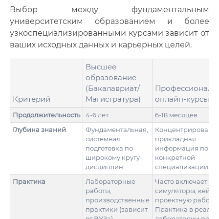
Выбор между фундаментальным
университетским образованием и более
узкоспециализированными курсами зависит от
ваших исходных данных и карьерных целей.
Высшее
образование
(Бакалавриат/
Профессиональ
Критерий
Магистратура)
онлайн-курсы
Продолжительность
4-6 лет
6-18 месяцев
Глубина знаний
Фундаментальная,
Концентрированна
системная
прикладная
подготовка по
информация по
широкому кругу
конкретной
дисциплин.
специализации.
Практика
Лабораторные
Часто включает
работы,
симуляторы, кейсы
производственные
проектную работу.
практики (зависит
Практика в реаль
от ВУЗа).
лаборатории редка