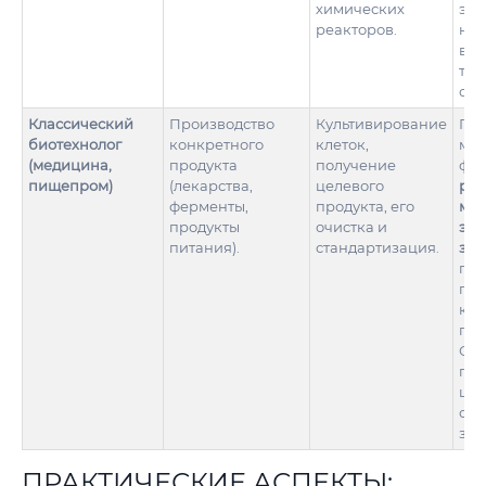
химических
эко
реакторов.
не 
вто
ток
отх
Классический
Производство
Культивирование
При
биотехнолог
конкретного
клеток,
мет
(медицина,
продукта
получение
фок
пищепром)
(лекарства,
целевого
ре
ферменты,
продукта, его
ма
продукты
очистка и
эко
питания).
стандартизация.
зад
про
про
кон
пот
Обл
пр
шир
соц
зна
ПРАКТИЧЕСКИЕ АСПЕКТЫ: