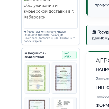
профес
🏛 Госу
🚚
Расчет логистики оригиналов:
• Маршрут транзита:
~3 576 км
данному
• Экспресс-доставка СДЭК / Почтой:
5–7
рабочих дней
📜 Документы и
ФИС
аккредитация
ФРДО
АГР
НАПР
Биотех
ТИП К
профес
ФОРМ