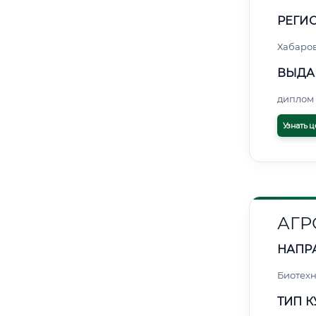
РЕГИО
Хабаро
ВЫДА
диплом 
Узнать ц
АГР
НАПР
Биотех
ТИП К