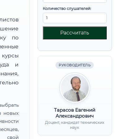
Количество слушателей:
листов
шение
Рассчитать
вку по
менные
 курсы
руда и
РУКОВОДИТЕЛЬ
нания,
ительно
ыбрать
Тарасов Евгений
я новых
Александрович
ивности
Доцент, кандидат технических
наук
есяцев,
ь свой