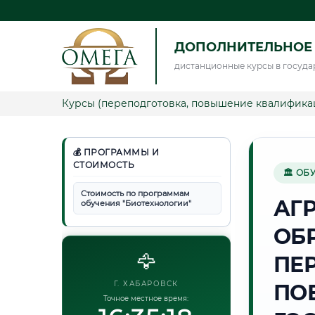
ДОПОЛНИТЕЛЬНОЕ
дистанционные курсы в госуда
Курсы (переподготовка, повышение квалифика
💰 ПРОГРАММЫ И
СТОИМОСТЬ
🏛 ОБ
Стоимость по программам
АГ
обучения "Биотехнологии"
ОБ
🦅
ПЕ
Г. ХАБАРОВСК
ПО
Точное местное время: