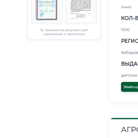
очно
КОЛ-В
1010
🔍
Нажмите на документ для
увеличения и просмотра
РЕГИО
Хабаро
ВЫДА
диплом 
Узнать ц
АГР