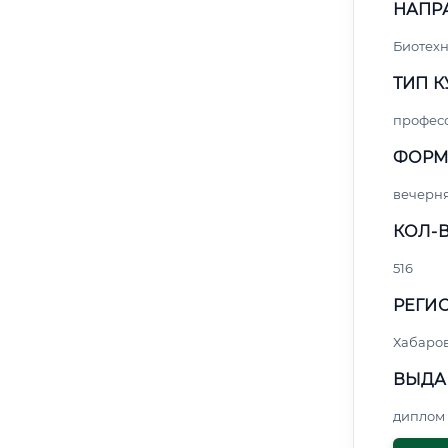
НАПР
Биотех
ТИП К
профес
ФОРМ
вечерн
КОЛ-В
516
РЕГИО
Хабаро
ВЫДА
диплом 