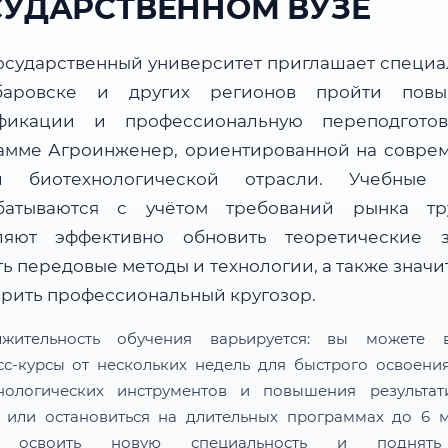
СУДАРСТВЕННОМ ВУЗЕ
осударственный университет приглашает специа
баровске и других регионов пройти повы
фикации и профессиональную переподгото
амме Агроинженер, ориентированной на совре
и биотехнологической отрасли. Учебные
батываются с учётом требований рынка т
ляют эффективно обновить теоретические з
ь передовые методы и технологии, а также знач
рить профессиональный кругозор.
лжительность обучения варьируется: вы можете в
сс-курсы от нескольких недель для быстрого освоени
нологических инструментов и повышения результат
 или остановиться на длительных программах до 6 м
 освоить новую специальность и поднят