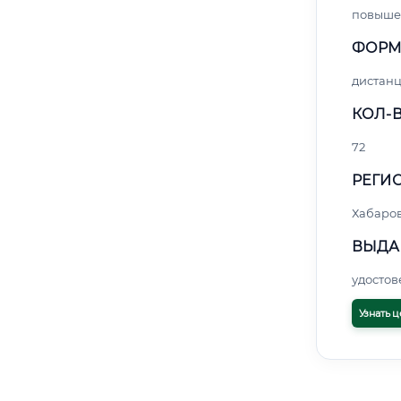
повыше
ФОРМ
дистан
КОЛ-В
72
РЕГИО
Хабаро
ВЫДА
удосто
Узнать ц