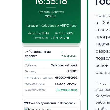
16:35:18
ГО
Суббота, 8 Августа
Наш г
2026 г.
в Ха
+18°C
Погода в г. Хабаровск:
☀️
,
Ясно
квали
🌅 Восход:
05:43
🌇 Закат:
20:27
прогр
Световой день:
14 ч. 44 мин.
задач
разра
📍 Региональная
г.
справка
Хабаровск
позво
освоит
Субъект:
Хабаровский край
Тел. код:
+7 (4212)
расши
Почтовые индексы:
680000–680999
Продо
Часовой пояс:
МСК+7 (UTC+10)
экспре
Формат учебы:
Дистанционно
биотех
работы
🗺️ Зона обслуживания: г. Хабаровск
чтобы