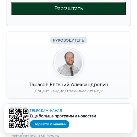
Рассчитать
РУКОВОДИТЕЛЬ
Тарасов Евгений Александрович
Доцент, кандидат технических наук
💬
TELEGRAM-КАНАЛ
МЕССЕНДЖЕР MAX
Еще больше программ и новостей
+7 (920) 211-67-25
📞
ТЕЛЕФОНЫ
Перейти в канал
➔
+7 (906) 581-43-22
+7 (920) 211-67-25
✉️
ЭЛЕКТРОННАЯ ПОЧТА