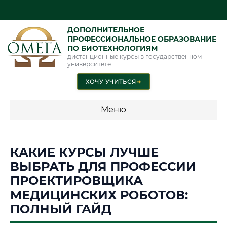
ДОПОЛНИТЕЛЬНОЕ
ПРОФЕССИОНАЛЬНОЕ ОБРАЗОВАНИЕ
ПО БИОТЕХНОЛОГИЯМ
дистанционные курсы в государственном
университете
ХОЧУ УЧИТЬСЯ
➜
Меню
💰 ПРОГРАММЫ И СТОИМОСТЬ
КАКИЕ КУРСЫ ЛУЧШЕ
Стоимость по программам обучения "Биотехнологии"
ВЫБРАТЬ ДЛЯ ПРОФЕССИИ
ПРОЕКТИРОВЩИКА
МЕДИЦИНСКИХ РОБОТОВ:
📜 Документы и аккредитация
ФИС ФРДО
ПОЛНЫЙ ГАЙД