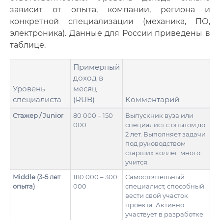
зависит от опыта, компании, региона и
конкретной специализации (механика, ПО,
электроника). Данные для России приведены в
таблице.
Примерный
доход в
Уровень
месяц
специалиста
(RUB)
Комментарий
Стажер / Junior
80 000 – 150
Выпускник вуза или
000
специалист с опытом до
2 лет. Выполняет задачи
под руководством
старших коллег, много
учится.
Middle (3-5 лет
180 000 – 300
Самостоятельный
опыта)
000
специалист, способный
вести свой участок
проекта. Активно
участвует в разработке